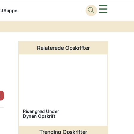
☰
st
Suppe
Primary
Sidebar
Relaterede Opskrifter
t
Risengrød Under
Dynen Opskrift
Trending Opskrifter