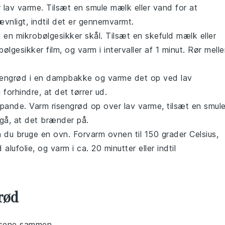
r lav varme. Tilsæt en smule
mælk
eller
vand
for at
vnligt, indtil det er gennemvarmt.
i en mikrobølgesikker skål. Tilsæt en skefuld
mælk
eller
ølgesikker film, og varm i intervaller af 1 minut. Rør mell
sengrød
i en dampbakke og varme det op ved lav
forhindre, at det tørrer ud.
epande
. Varm
risengrød
op over lav varme, tilsæt en smul
dgå, at det brænder på.
an du bruge en
ovn
. Forvarm ovnen til 150 grader Celsius,
ed
alufolie
, og varm i ca. 20 minutter eller indtil
rød
risene sammen.