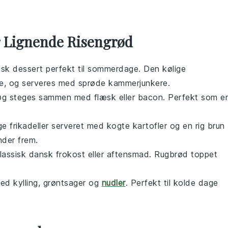
r Lignende Risengrød
ansk
dessert
perfekt til sommerdage. Den kølige
je
, og serveres med sprøde
kammerjunkere
.
øg
steges sammen med
flæsk
eller
bacon
. Perfekt som e
ige
frikadeller
serveret med kogte
kartofler
og en rig
brun
nder frem.
klassisk dansk
frokost
eller
aftensmad
. Rugbrød toppet
med
kylling
,
grøntsager
og
nudler
. Perfekt til kolde dage