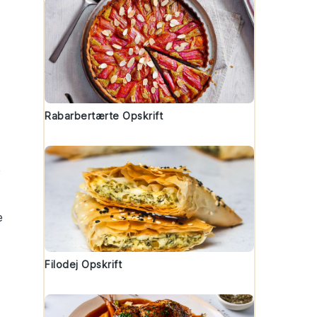
Rabarbertærte Opskrift
e
Filodej Opskrift