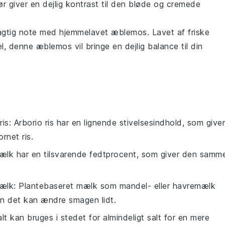
ør
giver en dejlig kontrast til den bløde og cremede
tagtig note med
hjemmelavet æblemos
. Lavet af friske
l
, denne
æblemos
vil bringe en dejlig balance til din
ris
: Arborio ris har en lignende stivelsesindhold, som giver
net ris.
ælk har en tilsvarende fedtprocent, som giver den samm
mælk
: Plantebaseret mælk som mandel- eller havremælk
men det kan ændre smagen lidt.
lt kan bruges i stedet for almindeligt salt for en mere