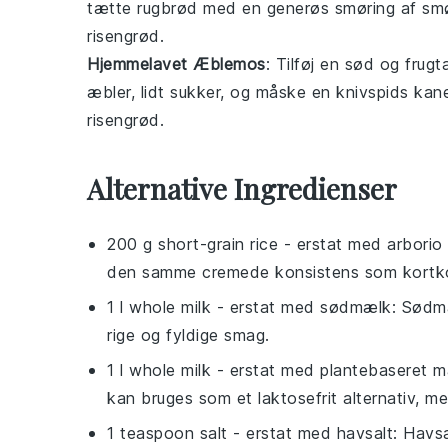
tætte
rugbrød
med en generøs smøring af
sm
risengrød
.
Hjemmelavet Æblemos
: Tilføj en sød og frug
æbler
, lidt
sukker
, og måske en knivspids
kane
risengrød
.
Alternative Ingredienser
200 g short-grain rice
- erstat med
arborio 
den samme cremede konsistens som kortkor
1 l whole milk
- erstat med
sødmælk
: Sødm
rige og fyldige smag.
1 l whole milk
- erstat med
plantebaseret 
kan bruges som et laktosefrit alternativ, 
1 teaspoon salt
- erstat med
havsalt
: Havsa