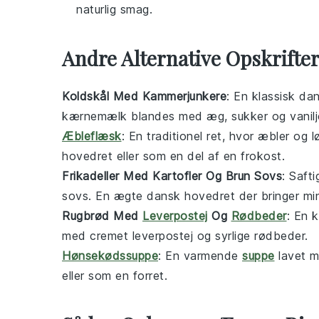
naturlig smag.
Andre Alternative Opskrifte
Koldskål Med Kammerjunkere
: En klassisk d
kærnemælk
blandes med
æg
,
sukker
og
vanil
Æbleflæsk
: En traditionel ret, hvor
æbler
og
l
hovedret
eller som en del af en
frokost
.
Frikadeller Med Kartofler Og Brun Sovs
: Saft
sovs
. En ægte dansk
hovedret
der bringer mi
Rugbrød Med
Leverpostej
Og
Rødbeder
: En 
med cremet
leverpostej
og syrlige
rødbeder
.
Hønsekødssuppe
: En varmende
suppe
lavet 
eller som en
forret
.