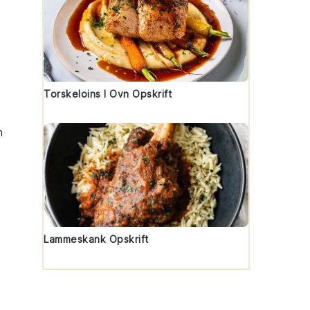
Torskeloins I Ovn Opskrift
n
Lammeskank Opskrift