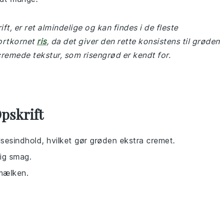
ft, er ret almindelige og kan findes i de fleste
kortkornet
ris
, da det giver den rette konsistens til grøden
remede tekstur, som risengrød er kendt for.
pskrift
elsesindhold, hvilket gør grøden ekstra cremet.
dig smag.
 mælken.