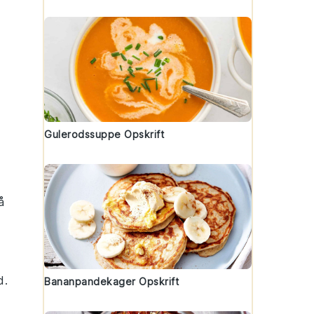
Gulerodssuppe Opskrift
å
d
.
Bananpandekager Opskrift