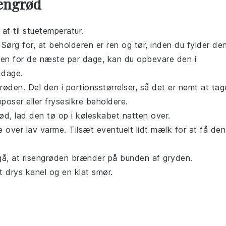
engrød
 af til stuetemperatur.
 Sørg for, at beholderen er ren og tør, inden du fylder den
en for de næste par dage, kan du opbevare den i
4 dage.
grøden
. Del den i portionsstørrelser, så det er nemt at tag
oser eller frysesikre beholdere.
rød
, lad den tø op i køleskabet natten over.
 over lav varme. Tilsæt eventuelt lidt
mælk
for at få den
gå, at
risengrøden
brænder på bunden af gryden.
t drys
kanel
og en klat
smør
.