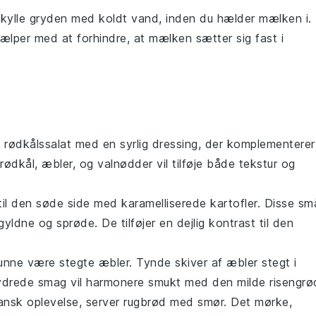
kylle gryden med koldt vand, inden du hælder
mælken
i.
jælper med at forhindre, at
mælken
sætter sig fast i
g
rødkålssalat
med en syrlig dressing, der komplementerer
rødkål
,
æbler
, og
valnødder
vil tilføje både tekstur og
 til den søde side med
karamelliserede kartofler
. Disse sm
gyldne og sprøde. De tilføjer en dejlig kontrast til den
 kunne være
stegte æbler
. Tynde skiver af
æbler
stegt i
ydrede smag vil harmonere smukt med den milde
risengrø
dansk oplevelse, server
rugbrød med smør
. Det mørke,