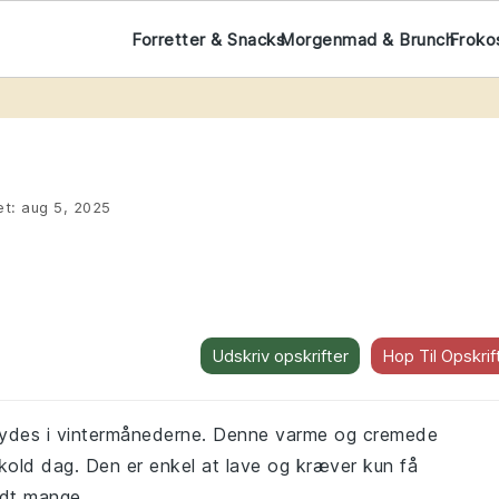
Forretter & Snacks
Morgenmad & Brunch
Froko
et:
aug 5, 2025
Udskriv opskrifter
Hop Til Opskrif
 nydes i vintermånederne. Denne varme og cremede
 kold dag. Den er enkel at lave og kræver kun få
andt mange.