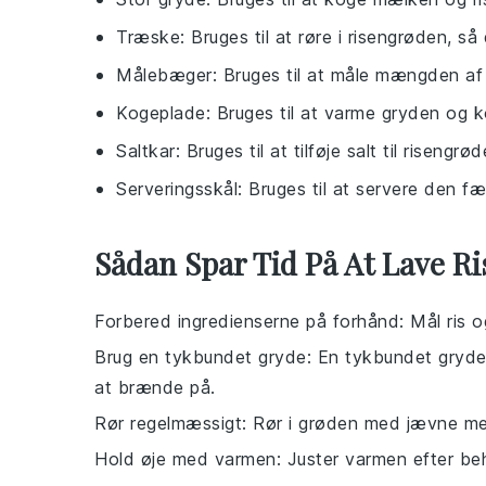
Træske
: Bruges til at røre i risengrøden, s
Målebæger
: Bruges til at måle mængden af
Kogeplade
: Bruges til at varme gryden og 
Saltkar
: Bruges til at tilføje salt til risengr
Serveringsskål
: Bruges til at servere den fæ
Sådan Spar Tid På At Lave R
Forbered ingredienserne på forhånd
: Mål
ris
o
Brug en tykbundet gryde
: En tykbundet gryde
at brænde på.
Rør regelmæssigt
: Rør i
grøden
med jævne mel
Hold øje med varmen
: Juster varmen efter be