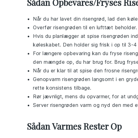
Sådan Opbevares/Fryses Ris
Når du har lavet din
risengrød
, lad den køle
Overfør
risengrøden
til en lufttæt beholder.
Hvis du planlægger at spise
risengrøden
ind
køleskabet. Den holder sig frisk i op til 3-
For længere opbevaring kan du fryse
risen
den mængde op, du har brug for. Brug frysep
Når du er klar til at spise den frosne
riseng
Genopvarm
risengrøden
langsomt i en gryde
rette konsistens tilbage.
Rør jævnligt, mens du opvarmer, for at und
Server
risengrøden
varm og nyd den med e
Sådan Varmes Rester Op