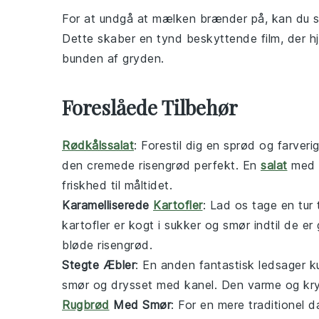
For at undgå at
mælken
brænder på, kan du s
Dette skaber en tynd beskyttende film, der h
bunden af gryden.
Foreslåede Tilbehør
Rødkålssalat
: Forestil dig en sprød og farveri
den cremede
risengrød
perfekt. En
salat
med
friskhed til måltidet.
Karamelliserede
Kartofler
: Lad os tage en tur
kartofler
er kogt i
sukker
og
smør
indtil de er 
bløde
risengrød
.
Stegte Æbler
: En anden fantastisk ledsager
smør
og drysset med
kanel
. Den varme og kr
Rugbrød
Med Smør
: For en mere traditionel 