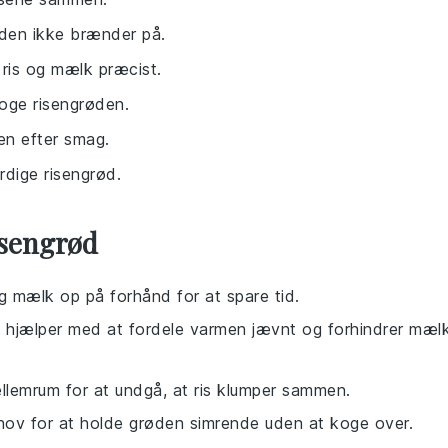
å den ikke brænder på.
 ris og mælk præcist.
koge risengrøden.
øden efter smag.
rdige risengrød.
isengrød
g
mælk
op på forhånd for at spare tid.
 hjælper med at fordele varmen jævnt og forhindrer
mæl
lemrum for at undgå, at
ris
klumper sammen.
hov for at holde
grøden
simrende uden at koge over.