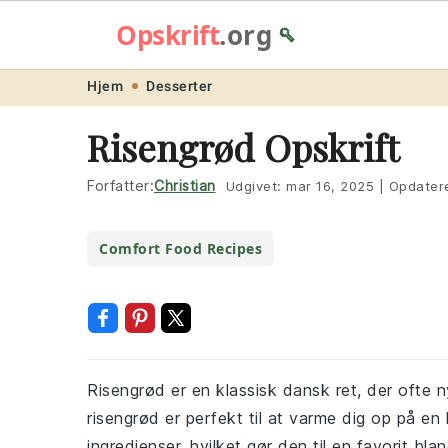
Opskrift
.org
🥄
Skip
Skip
Skip
Skip
Hjem
Desserter
to
to
to
to
Risengrød Opskrift
primary
main
primary
footer
navigation
content
sidebar
Forfatter:
Christian
Udgivet:
mar 16, 2025
|
Opdater
Comfort Food Recipes
Risengrød er en klassisk dansk ret, der ofte
risengrød er perfekt til at varme dig op på en
ingredienser, hvilket gør den til en favorit bl