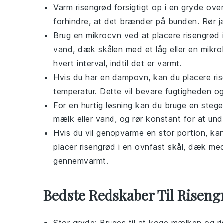
Varm
risengrød
forsigtigt op i en gryde ove
forhindre, at det brænder på bunden. Rør jæ
Brug en
mikroovn
ved at placere
risengrød
vand
, dæk skålen med et låg eller en mikrob
hvert interval, indtil det er varmt.
Hvis du har en
dampovn
, kan du placere
ri
temperatur. Dette vil bevare fugtigheden og 
For en hurtig løsning kan du bruge en
steg
mælk
eller
vand
, og rør konstant for at un
Hvis du vil genopvarme en stor portion, k
placer
risengrød
i en ovnfast skål, dæk m
gennemvarmt.
Bedste Redskaber Til Riseng
Stor gryde
: Bruges til at koge mælken og 