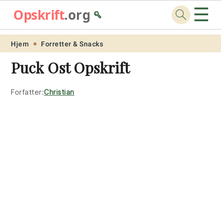
☰
Opskrift
.org
🥄
Skip
Skip
Skip
Skip
Hjem
Forretter & Snacks
to
to
to
to
Puck Ost Opskrift
primary
main
primary
footer
navigation
content
sidebar
Forfatter:
Christian