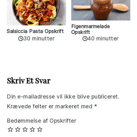
Figenmarmelade
Salsiccia Pasta Opskrift
Opskrift
30 minutter
40 minutter
Reader
Interactions
Skriv Et Svar
Din e-mailadresse vil ikke blive publiceret.
Krævede felter er markeret med
*
Bedømmelse af Opskrifter