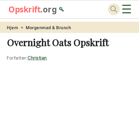
☰
Opskrift
.org
🥄
Skip
Skip
Skip
Skip
Hjem
Morgenmad & Brunch
to
to
to
to
Overnight Oats Opskrift
primary
main
primary
footer
navigation
content
sidebar
Forfatter:
Christian