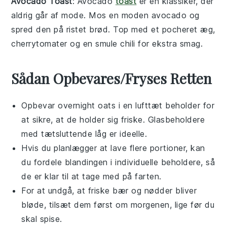
Avocado Toast
: Avocado
toast
er en klassiker, der
aldrig går af mode. Mos en moden
avocado
og
spred den på ristet brød. Top med et pocheret æg,
cherrytomater og en smule chili for ekstra smag.
Sådan Opbevares/Fryses Retten
Opbevar
overnight oats
i en lufttæt beholder for
at sikre, at de holder sig friske. Glasbeholdere
med tætsluttende låg er ideelle.
Hvis du planlægger at lave flere portioner, kan
du fordele blandingen i individuelle beholdere, så
de er klar til at tage med på farten.
For at undgå, at
friske bær
og
nødder
bliver
bløde, tilsæt dem først om morgenen, lige før du
skal spise.