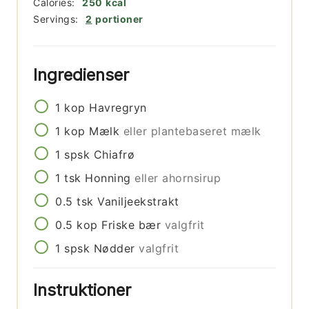
Calories:
250
kcal
Servings:
2
portioner
Ingredienser
1
kop
Havregryn
1
kop
Mælk
eller plantebaseret mælk
1
spsk
Chiafrø
1
tsk
Honning
eller ahornsirup
0.5
tsk
Vaniljeekstrakt
0.5
kop
Friske bær
valgfrit
1
spsk
Nødder
valgfrit
Instruktioner