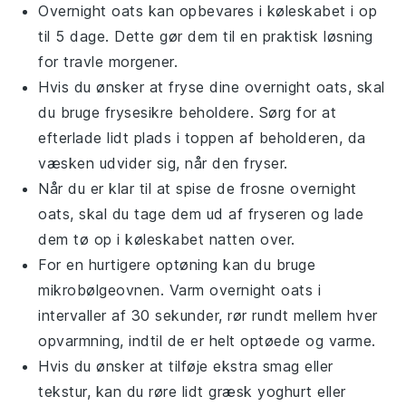
Overnight oats
kan opbevares i køleskabet i op
til 5 dage. Dette gør dem til en praktisk løsning
for travle morgener.
Hvis du ønsker at fryse dine
overnight oats
, skal
du bruge frysesikre beholdere. Sørg for at
efterlade lidt plads i toppen af beholderen, da
væsken udvider sig, når den fryser.
Når du er klar til at spise de frosne
overnight
oats
, skal du tage dem ud af fryseren og lade
dem tø op i køleskabet natten over.
For en hurtigere optøning kan du bruge
mikrobølgeovnen. Varm
overnight oats
i
intervaller af 30 sekunder, rør rundt mellem hver
opvarmning, indtil de er helt optøede og varme.
Hvis du ønsker at tilføje ekstra smag eller
tekstur, kan du røre lidt
græsk yoghurt
eller