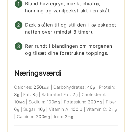
Bland havregryn, mælk, chiafrø,
honning og vaniljeekstrakt i en skål.
Dæk skålen til og stil den i køleskabet
natten over (mindst 8 timer).
Rør rundt i blandingen om morgenen
og tilsæt dine foretrukne toppings.
Næringsværdi
Calories:
250
|
Carbohydrates:
40
|
Protein:
kcal
g
8
|
Fat:
8
|
Saturated Fat:
2
|
Cholesterol:
g
g
g
10
|
Sodium:
100
|
Potassium:
300
|
Fiber:
mg
mg
mg
6
|
Sugar:
10
|
Vitamin A:
100
|
Vitamin C:
2
g
g
IU
mg
|
Calcium:
200
|
Iron:
2
mg
mg