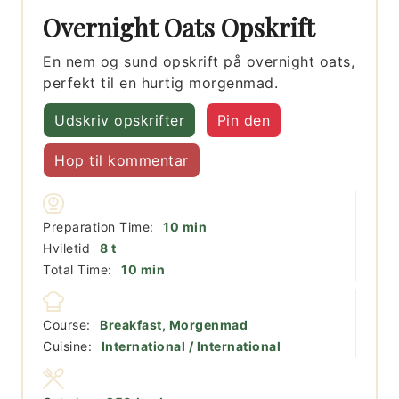
Overnight Oats Opskrift
En nem og sund opskrift på overnight oats,
perfekt til en hurtig morgenmad.
Udskriv opskrifter
Pin den
Hop til kommentar
minutter
Preparation Time:
10
min
timer
Hviletid
8
t
minutter
Total Time:
10
min
Course:
Breakfast, Morgenmad
Cuisine:
International / International