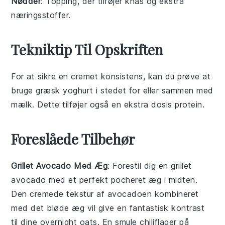
Nødder
: Topping, der tilføjer knas og ekstra
næringsstoffer.
Tekniktip Til Opskriften
For at sikre en cremet konsistens, kan du prøve at
bruge
græsk yoghurt
i stedet for eller sammen med
mælk
. Dette tilføjer også en ekstra dosis
protein
.
Foreslåede Tilbehør
Grillet Avocado Med Æg
: Forestil dig en
grillet
avocado
med et perfekt pocheret æg i midten.
Den cremede tekstur af avocadoen kombineret
med det bløde æg vil give en fantastisk kontrast
til dine
overnight oats
. En smule
chiliflager
på