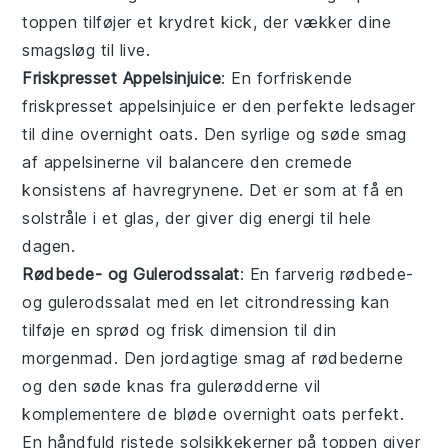
toppen tilføjer et krydret kick, der vækker dine
smagsløg til live.
Friskpresset Appelsinjuice
: En forfriskende
friskpresset appelsinjuice
er den perfekte ledsager
til dine
overnight oats
. Den syrlige og søde smag
af appelsinerne vil balancere den cremede
konsistens af havregrynene. Det er som at få en
solstråle i et glas, der giver dig energi til hele
dagen.
Rødbede- og Gulerodssalat
: En farverig
rødbede-
og gulerodssalat
med en let
citrondressing
kan
tilføje en sprød og frisk dimension til din
morgenmad. Den jordagtige smag af rødbederne
og den søde knas fra gulerødderne vil
komplementere de bløde
overnight oats
perfekt.
En håndfuld
ristede solsikkekerner
på toppen giver