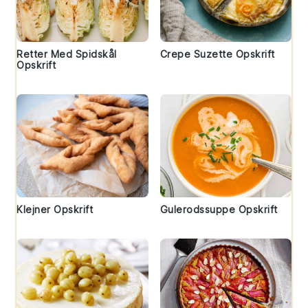
Retter Med Spidskål
Crepe Suzette Opskrift
Opskrift
Klejner Opskrift
Gulerodssuppe Opskrift