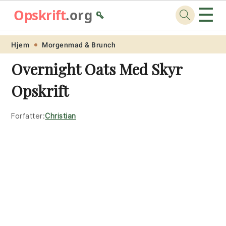
☰
Opskrift
.org
🥄
Skip
Skip
Skip
Skip
Hjem
Morgenmad & Brunch
to
to
to
to
Overnight Oats Med Skyr
primary
main
primary
footer
Opskrift
navigation
content
sidebar
Forfatter:
Christian