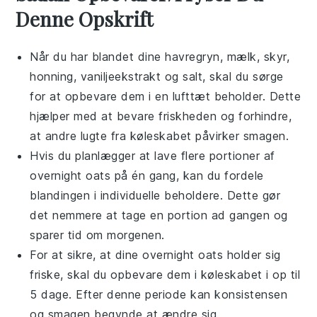
Denne Opskrift
Når du har blandet dine
havregryn
,
mælk
,
skyr
,
honning
,
vaniljeekstrakt
og
salt
, skal du sørge
for at opbevare dem i en lufttæt beholder. Dette
hjælper med at bevare friskheden og forhindre,
at andre lugte fra køleskabet påvirker smagen.
Hvis du planlægger at lave flere portioner af
overnight oats
på én gang, kan du fordele
blandingen i individuelle beholdere. Dette gør
det nemmere at tage en portion ad gangen og
sparer tid om morgenen.
For at sikre, at dine
overnight oats
holder sig
friske, skal du opbevare dem i køleskabet i op til
5 dage. Efter denne periode kan konsistensen
og smagen begynde at ændre sig.