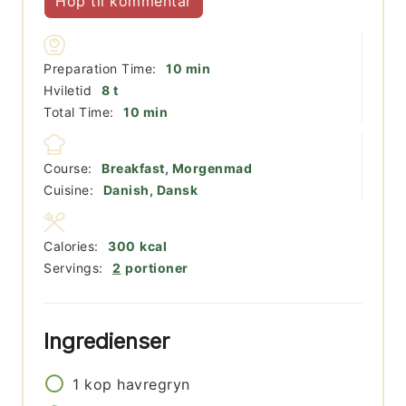
Hop til kommentar
minutter
Preparation Time:
10
min
timer
Hviletid
8
t
minutter
Total Time:
10
min
Course:
Breakfast, Morgenmad
Cuisine:
Danish, Dansk
Calories:
300
kcal
Servings:
2
portioner
Ingredienser
1
kop
havregryn