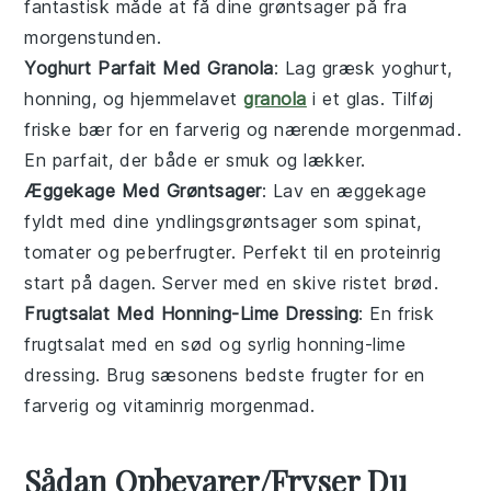
fantastisk måde at få dine grøntsager på fra
morgenstunden.
Yoghurt Parfait Med Granola
: Lag
græsk yoghurt
,
honning, og hjemmelavet
granola
i et glas. Tilføj
friske bær for en farverig og nærende morgenmad.
En parfait, der både er smuk og lækker.
Æggekage Med Grøntsager
: Lav en
æggekage
fyldt med dine yndlingsgrøntsager som spinat,
tomater og peberfrugter. Perfekt til en proteinrig
start på dagen. Server med en skive ristet brød.
Frugtsalat Med Honning-Lime Dressing
: En frisk
frugtsalat
med en sød og syrlig honning-lime
dressing. Brug sæsonens bedste frugter for en
farverig og vitaminrig morgenmad.
Sådan Opbevarer/Fryser Du