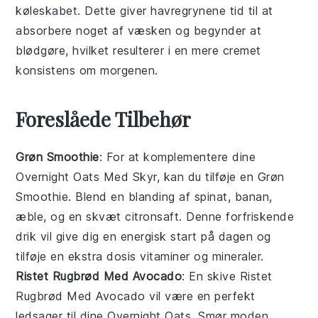
køleskabet. Dette giver
havregrynene
tid til at
absorbere noget af væsken og begynder at
blødgøre, hvilket resulterer i en mere cremet
konsistens om morgenen.
Foreslåede Tilbehør
Grøn Smoothie
: For at komplementere dine
Overnight Oats Med Skyr
, kan du tilføje en
Grøn
Smoothie
. Blend en blanding af
spinat
,
banan
,
æble
, og en skvæt
citronsaft
. Denne forfriskende
drik vil give dig en energisk start på dagen og
tilføje en ekstra dosis
vitaminer
og
mineraler
.
Ristet Rugbrød Med Avocado
: En skive
Ristet
Rugbrød Med Avocado
vil være en perfekt
ledsager til dine
Overnight Oats
. Smør
moden