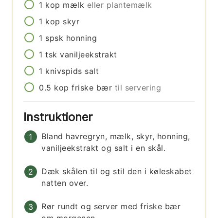
1
kop
mælk
eller plantemælk
1
kop
skyr
1
spsk
honning
1
tsk
vaniljeekstrakt
1
knivspids
salt
0.5
kop
friske bær
til servering
Instruktioner
Bland havregryn, mælk, skyr, honning,
vaniljeekstrakt og salt i en skål.
Dæk skålen til og stil den i køleskabet
natten over.
Rør rundt og server med friske bær