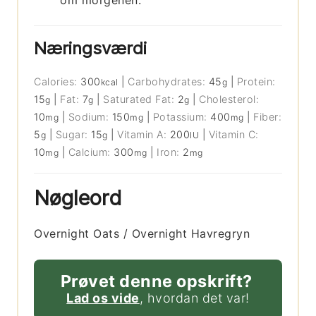
om morgenen.
Næringsværdi
Calories:
300
|
Carbohydrates:
45
|
Protein:
kcal
g
15
|
Fat:
7
|
Saturated Fat:
2
|
Cholesterol:
g
g
g
10
|
Sodium:
150
|
Potassium:
400
|
Fiber:
mg
mg
mg
5
|
Sugar:
15
|
Vitamin A:
200
|
Vitamin C:
g
g
IU
10
|
Calcium:
300
|
Iron:
2
mg
mg
mg
Nøgleord
Overnight Oats / Overnight Havregryn
Prøvet denne opskrift?
Lad os vide
, hvordan det var!