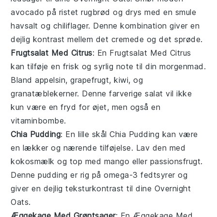
avocado
på ristet
rugbrød
og drys med en smule
havsalt
og
chiliflager
. Denne kombination giver en
dejlig kontrast mellem det cremede og det sprøde.
Frugtsalat Med Citrus
: En
Frugtsalat Med Citrus
kan tilføje en frisk og syrlig note til din morgenmad.
Bland
appelsin
,
grapefrugt
,
kiwi
, og
granatæblekerner
. Denne farverige salat vil ikke
kun være en fryd for øjet, men også en
vitaminbombe
.
Chia Pudding
: En lille skål
Chia Pudding
kan være
en lækker og nærende tilføjelse. Lav den med
kokosmælk
og top med
mango
eller
passionsfrugt
.
Denne pudding er rig på
omega-3 fedtsyrer
og
giver en dejlig teksturkontrast til dine
Overnight
Oats
.
Æggekage Med Grøntsager
: En
Æggekage Med