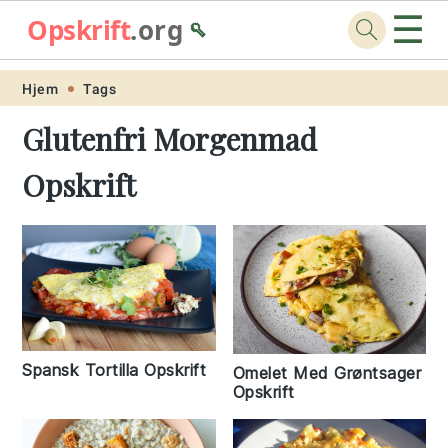
☰
Opskrift
.org
🥄
Skip
Skip
Skip
Skip
Hjem
Tags
to
to
to
to
Glutenfri Morgenmad
primary
main
primary
footer
Opskrift
navigation
content
sidebar
Spansk Tortilla Opskrift
Omelet Med Grøntsager
Opskrift