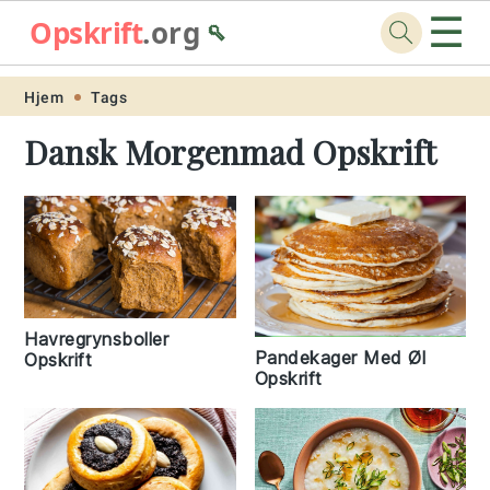
☰
Opskrift
.org
🥄
Skip
Skip
Skip
Skip
Hjem
Tags
to
to
to
to
Dansk Morgenmad Opskrift
primary
main
primary
footer
navigation
content
sidebar
Havregrynsboller
Pandekager Med Øl
Opskrift
Opskrift