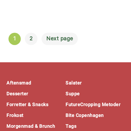
1
2
Next page
Navigation
Til Indlæg
Footer
Aftensmad
Salater
Desserter
Suppe
Forretter & Snacks
FutureCropping Metoder
Frokost
Bite Copenhagen
Morgenmad & Brunch
Tags