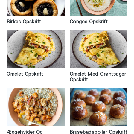
Congee Opskrift
Birkes Opskrift
Omelet Opskrift
Omelet Med Grøntsager
Opskrift
Æggehvider Og
Brusebadsboller Opskrift