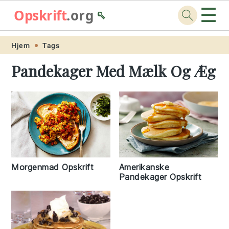
☰
Opskrift
.org
🥄
Skip
Skip
Skip
Skip
Hjem
Tags
to
to
to
to
Pandekager Med Mælk Og Æg
primary
main
primary
footer
navigation
content
sidebar
Morgenmad Opskrift
Amerikanske
Pandekager Opskrift