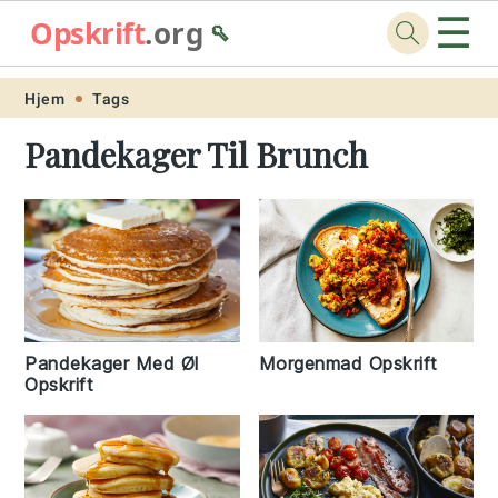
☰
Opskrift
.org
🥄
Skip
Skip
Skip
Skip
Hjem
Tags
to
to
to
to
Pandekager Til Brunch
primary
main
primary
footer
navigation
content
sidebar
Pandekager Med Øl
Morgenmad Opskrift
Opskrift