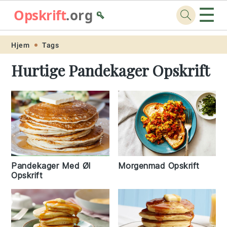
☰
Opskrift
.org
🥄
Skip
Skip
Skip
Skip
Hjem
Tags
to
to
to
to
Hurtige Pandekager Opskrift
primary
main
primary
footer
navigation
content
sidebar
Pandekager Med Øl
Morgenmad Opskrift
Opskrift