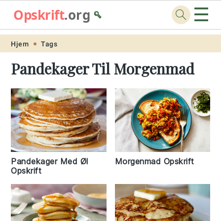
☰
Opskrift
.org
🥄
Skip
Skip
Skip
Skip
Hjem
Tags
to
to
to
to
Pandekager Til Morgenmad
primary
main
primary
footer
navigation
content
sidebar
Pandekager Med Øl
Morgenmad Opskrift
Opskrift