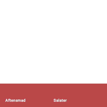
Footer
Aftensmad
Salater