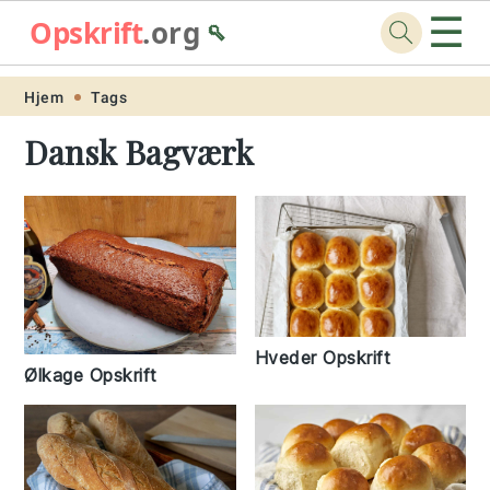
☰
Opskrift
.org
🥄
Skip
Skip
Skip
Skip
Hjem
Tags
to
to
to
to
Dansk Bagværk
primary
main
primary
footer
navigation
content
sidebar
Hveder Opskrift
Ølkage Opskrift