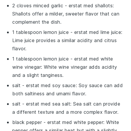
2 cloves minced garlic
- erstat med
shallots
:
Shallots offer a milder, sweeter flavor that can
complement the dish.
1 tablespoon lemon juice
- erstat med
lime juice
:
Lime juice provides a similar acidity and citrus
flavor.
1 tablespoon lemon juice
- erstat med
white
wine vinegar
: White wine vinegar adds acidity
and a slight tanginess.
salt
- erstat med
soy sauce
: Soy sauce can add
both saltiness and umami flavor.
salt
- erstat med
sea salt
: Sea salt can provide
a different texture and a more complex flavor.
black pepper
- erstat med
white pepper
: White
pepper offers a similar heat but with a slightly