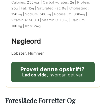
Calories:
250
|
Carbohydrates:
2
|
Protein:
kcal
g
25
|
Fat:
15
|
Saturated Fat:
9
|
Cholesterol:
g
g
g
150
|
Sodium:
500
|
Potassium:
300
|
mg
mg
mg
Vitamin A:
500
|
Vitamin C:
10
|
Calcium:
IU
mg
100
|
Iron:
2
mg
mg
Nøgleord
Lobster, Hummer
Prøvet denne opskrift?
Lad os vide
, hvordan det var!
Foreslåede Forretter Og