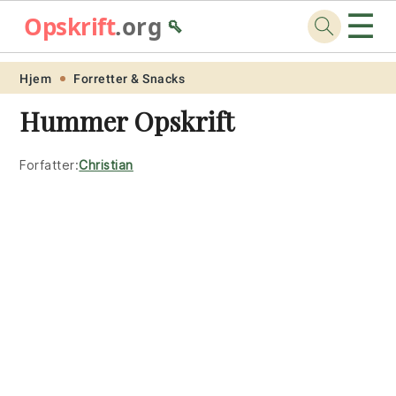
☰
Opskrift
.org
🥄
Skip
Skip
Skip
Skip
Hjem
Forretter & Snacks
to
to
to
to
Hummer Opskrift
primary
main
primary
footer
navigation
content
sidebar
Forfatter:
Christian