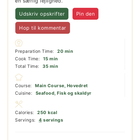
en særlig lejlighed.
Udskriv opskrifter
Pin den
Hop til kommentar
minutter
Preparation Time:
20
min
minutter
Cook Time:
15
min
minutter
Total Time:
35
min
Course:
Main Course, Hovedret
Cuisine:
Seafood, Fisk og skaldyr
Calories:
250
kcal
Servings:
4
servings