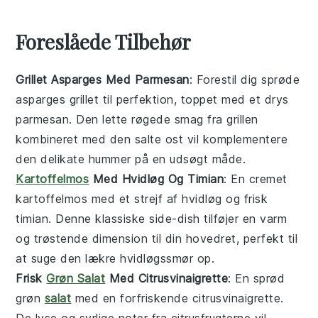
Foreslåede Tilbehør
Grillet Asparges Med Parmesan
: Forestil dig sprøde
asparges
grillet til perfektion, toppet med et drys
parmesan
. Den lette røgede smag fra grillen
kombineret med den salte ost vil komplementere
den delikate
hummer
på en udsøgt måde.
Kartoffelmos
Med Hvidløg Og Timian
: En cremet
kartoffelmos
med et strejf af
hvidløg
og frisk
timian
. Denne klassiske side-dish tilføjer en varm
og trøstende dimension til din
hovedret
, perfekt til
at suge den lækre
hvidløgssmør
op.
Frisk
Grøn Salat
Med Citrusvinaigrette
: En sprød
grøn
salat
med en forfriskende
citrusvinaigrette
.
De lyse og syrlige noter fra
citrusfrugterne
vil