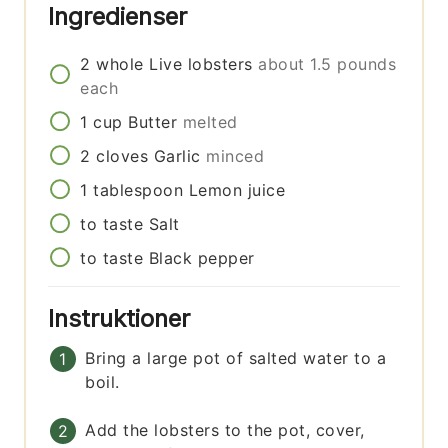
Ingredienser
2
whole
Live lobsters
about 1.5 pounds
each
1
cup
Butter
melted
2
cloves
Garlic
minced
1
tablespoon
Lemon juice
to taste
Salt
to taste
Black pepper
Instruktioner
Bring a large pot of salted water to a
boil.
Add the lobsters to the pot, cover,