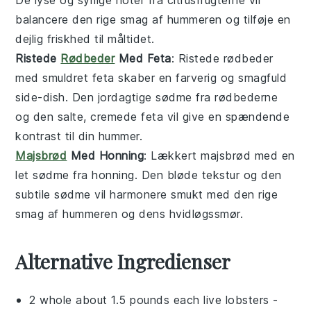
balancere den rige smag af
hummeren
og tilføje en
dejlig friskhed til måltidet.
Ristede
Rødbeder
Med Feta
: Ristede
rødbeder
med smuldret
feta
skaber en farverig og smagfuld
side-dish. Den jordagtige sødme fra rødbederne
og den salte, cremede feta vil give en spændende
kontrast til din
hummer
.
Majsbrød
Med Honning
: Lækkert
majsbrød
med en
let sødme fra
honning
. Den bløde tekstur og den
subtile sødme vil harmonere smukt med den rige
smag af
hummeren
og dens
hvidløgssmør
.
Alternative Ingredienser
2 whole about 1.5 pounds each live lobsters
-