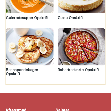
Gulerodssuppe Opskrift
Gisou Opskrift
Bananpandekager
Rabarbertærte Opskrift
Opskrift
Footer
Aftensmad
Salater