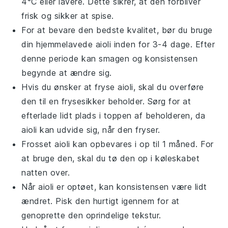
4°C eller lavere. Dette sikrer, at den forbliver
frisk og sikker at spise.
For at bevare den bedste kvalitet, bør du bruge
din hjemmelavede
aioli
inden for 3-4 dage. Efter
denne periode kan smagen og konsistensen
begynde at ændre sig.
Hvis du ønsker at fryse
aioli
, skal du overføre
den til en frysesikker beholder. Sørg for at
efterlade lidt plads i toppen af beholderen, da
aioli
kan udvide sig, når den fryser.
Frosset
aioli
kan opbevares i op til 1 måned. For
at bruge den, skal du tø den op i køleskabet
natten over.
Når
aioli
er optøet, kan konsistensen være lidt
ændret. Pisk den hurtigt igennem for at
genoprette den oprindelige tekstur.