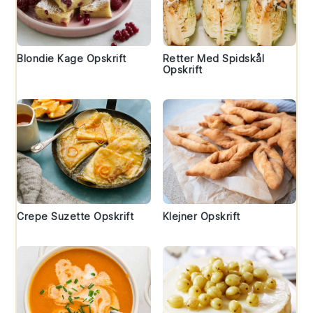
Blondie Kage Opskrift
Retter Med Spidskål
Opskrift
Crepe Suzette Opskrift
Klejner Opskrift