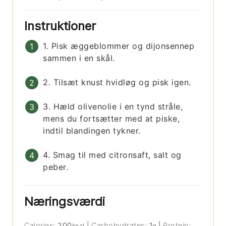
Instruktioner
1. Pisk æggeblommer og dijonsennep
sammen i en skål.
2. Tilsæt knust hvidløg og pisk igen.
3. Hæld olivenolie i en tynd stråle,
mens du fortsætter med at piske,
indtil blandingen tykner.
4. Smag til med citronsaft, salt og
peber.
Næringsværdi
Calories:
200
|
Carbohydrates:
1
|
Protein:
kcal
g