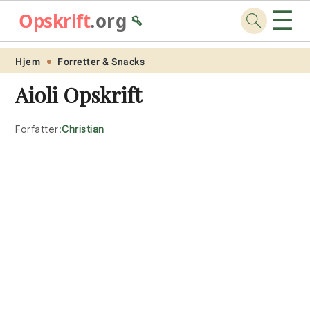
☰
Opskrift
.org
🥄
Skip
Skip
Skip
Skip
Hjem
Forretter & Snacks
to
to
to
to
Aioli Opskrift
primary
main
primary
footer
navigation
content
sidebar
Forfatter:
Christian