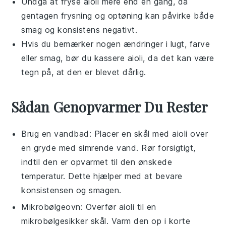
Undgå at fryse
aioli
mere end én gang, da
gentagen frysning og optøning kan påvirke både
smag og konsistens negativt.
Hvis du bemærker nogen ændringer i lugt, farve
eller smag, bør du kassere
aioli
, da det kan være
tegn på, at den er blevet dårlig.
Sådan Genopvarmer Du Rester
Brug en
vandbad
: Placer en skål med
aioli
over
en gryde med simrende vand. Rør forsigtigt,
indtil den er opvarmet til den ønskede
temperatur. Dette hjælper med at bevare
konsistensen og smagen.
Mikrobølgeovn: Overfør
aioli
til en
mikrobølgesikker skål. Varm den op i korte