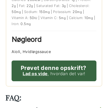
2
|
Fat:
22
|
Saturated Fat:
3
|
Cholesterol:
g
g
g
50
|
Sodium:
150
|
Potassium:
20
|
mg
mg
mg
Vitamin A:
50
|
Vitamin C:
5
|
Calcium:
10
|
IU
mg
mg
Iron:
0.5
mg
Nøgleord
Aioli, Hvidløgssauce
Prøvet denne opskrift?
Lad os vide
, hvordan det var!
FAQ: