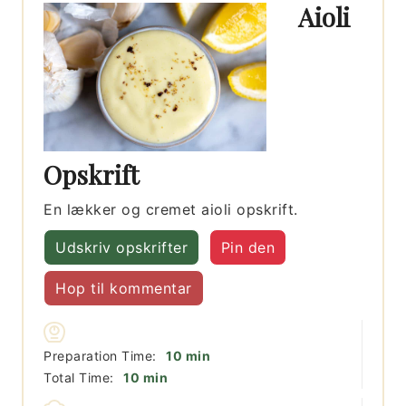
Aioli
Opskrift
En lækker og cremet aioli opskrift.
Udskriv opskrifter
Pin den
Hop til kommentar
minutter
Preparation Time:
10
min
minutter
Total Time:
10
min