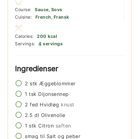
Course:
Sauce, Sovs
Cuisine:
French, Fransk
Calories:
200
kcal
Servings:
4
servings
Ingredienser
2
stk
Æggeblommer
1
tsk
Dijonsennep
2
fed
Hvidløg
knust
2.5
dl
Olivenolie
1
stk
Citron
saften
smag til
Salt og peber