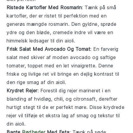
Ristede Kartofler Med Rosmarin
: Tænk på små
kartofler
, der er ristet til perfektion med en
generøs mængde
rosmarin
. Den gyldne, sprøde
ydre og den bløde, cremede indre vil være en
himmelsk ledsager til din
aioli
.
Frisk Salat Med Avocado Og Tomat
: En farverig
salat
med skiver af moden
avocado
og saftige
tomater
, toppet med en let
vinaigrette
. Denne
friske og livlige ret vil bringe en dejlig kontrast til
den rige smag af din
aioli
.
Krydret Rejer
: Forestil dig
rejer
marineret i en
blanding af
hvidløg
,
chili
, og
citronsaft
, derefter
hurtigt stegt til de er perfekt møre. Disse krydrede
rejer vil tilføje et ekstra lag af smag og tekstur til
din
aioli
.
Bagte
Rødbeder
Med Feta
: Tænk på søde