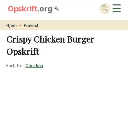
☰
Opskrift
.org
🥄
Skip
Skip
Skip
Skip
Hjem
Frokost
to
to
to
to
Crispy Chicken Burger
primary
main
primary
footer
Opskrift
navigation
content
sidebar
Forfatter:
Christian