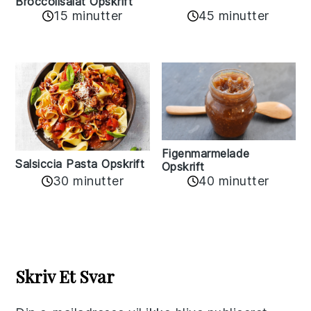
Broccolisalat Opskrift
15 minutter
45 minutter
Figenmarmelade
Salsiccia Pasta Opskrift
Opskrift
30 minutter
40 minutter
Reader
Interactions
Skriv Et Svar