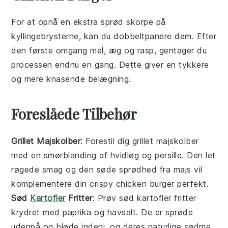
For at opnå en ekstra sprød skorpe på
kyllingebrysterne
, kan du dobbeltpanere dem. Efter
den første omgang
mel
,
æg
og
rasp
, gentager du
processen endnu en gang. Dette giver en tykkere
og mere knasende belægning.
Foreslåede Tilbehør
Grillet Majskolber
: Forestil dig
grillet majskolber
med en smørblanding af
hvidløg
og
persille
. Den let
røgede smag og den søde sprødhed fra
majs
vil
komplementere din
crispy chicken burger
perfekt.
Sød
Kartofler
Fritter
: Prøv
sød kartofler fritter
krydret med
paprika
og
havsalt
. De er sprøde
udenpå og bløde indeni, og deres naturlige sødme