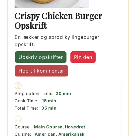
Crispy Chicken Burger
Opskrift
En lækker og sprød kyllingeburger
opskrift.
Udskriv opskrifter
Pin den
Hop til kommentar
minutter
Preparation Time:
20
min
minutter
Cook Time:
15
min
minutter
Total Time:
35
min
Course:
Main Course, Hovedret
Cuisine:
American, Amerikansk