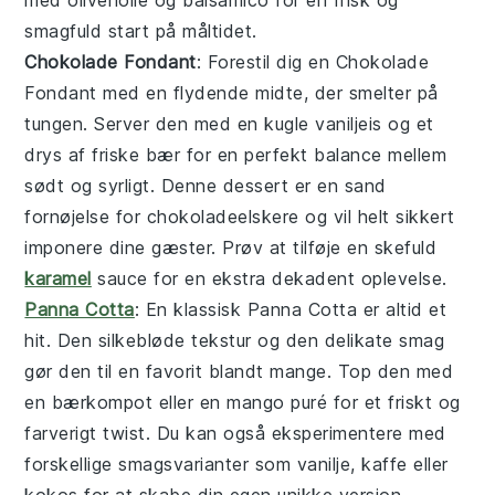
med
olivenolie
og
balsamico
for en frisk og
smagfuld start på måltidet.
Chokolade Fondant
: Forestil dig en
Chokolade
Fondant
med en flydende midte, der smelter på
tungen. Server den med en kugle vaniljeis og et
drys af friske bær for en perfekt balance mellem
sødt og syrligt. Denne dessert er en sand
fornøjelse for chokoladeelskere og vil helt sikkert
imponere dine gæster. Prøv at tilføje en skefuld
karamel
sauce
for en ekstra dekadent oplevelse.
Panna Cotta
: En klassisk
Panna Cotta
er altid et
hit. Den silkebløde tekstur og den delikate smag
gør den til en favorit blandt mange. Top den med
en
bærkompot
eller en
mango puré
for et friskt og
farverigt twist. Du kan også eksperimentere med
forskellige smagsvarianter som
vanilje
,
kaffe
eller