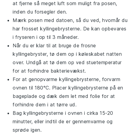
at fjerne så meget luft som muligt fra posen,
inden du forsegler den.
Mærk posen med datoen, så du ved, hvornår du
har frosset
kyllingebrysterne
. De kan opbevares
i fryseren i op til 3 måneder.
Når du er klar til at bruge de frosne
kyllingebryster
, tø dem op i køleskabet natten
over. Undgå at tø dem op ved stuetemperatur
for at forhindre bakterievækst.
For at genopvarme
kyllingebrysterne
, forvarm
ovnen til 180°C. Placer
kyllingebrysterne
på en
bageplade og dæk dem let med folie for at
forhindre dem i at tørre ud.
Bag
kyllingebrysterne
i ovnen i cirka 15-20
minutter, eller indtil de er gennemvarme og
sprøde igen.