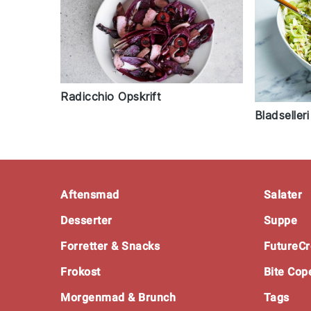
Radicchio Opskrift
Bladselleri
Footer
Aftensmad
Salater
Desserter
Suppe
Forretter & Snacks
FutureCr
Frokost
Bite Co
Morgenmad & Brunch
Tags