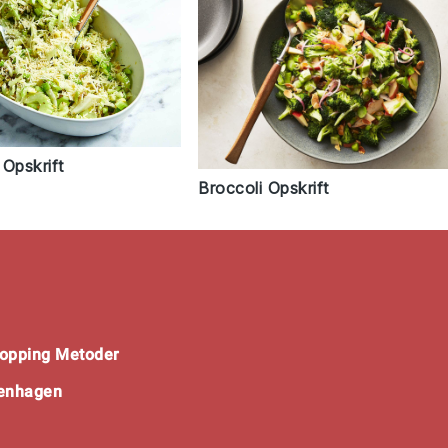
 Opskrift
Broccoli Opskrift
opping Metoder
penhagen