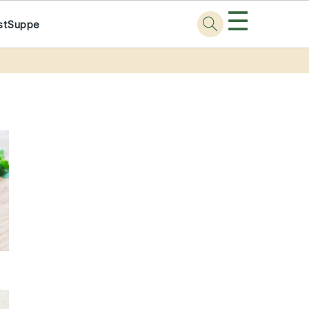
☰
st
Suppe