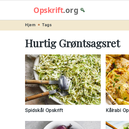
Opskrift
.org
🥄
Skip
Skip
Skip
Skip
Hjem
Tags
to
to
to
to
Hurtig Grøntsagsret
primary
main
primary
footer
navigation
content
sidebar
Spidskål Opskrift
Kålrabi Op