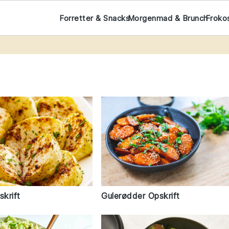
Forretter & Snacks
Morgenmad & Brunch
Froko
Gulerødder Opskrift
skrift