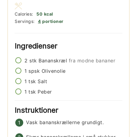
Calories:
50
kcal
Servings:
4
portioner
Ingredienser
2
stk
Bananskræl
fra modne bananer
1
spsk
Olivenolie
1
tsk
Salt
1
tsk
Peber
Instruktioner
Vask bananskrællerne grundigt.