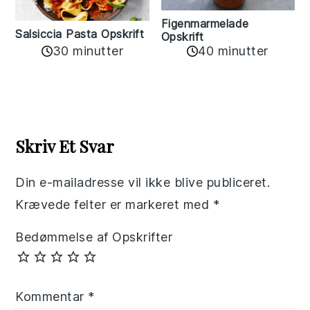
Figenmarmelade
Salsiccia Pasta Opskrift
Opskrift
30 minutter
40 minutter
Reader
Interactions
Skriv Et Svar
Din e-mailadresse vil ikke blive publiceret.
Krævede felter er markeret med
*
Bedømmelse af Opskrifter
Kommentar
*