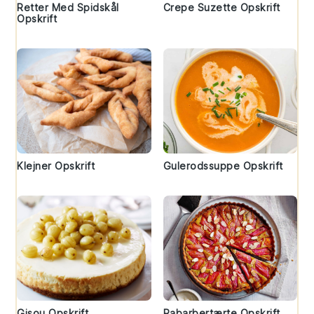
Retter Med Spidskål
Crepe Suzette Opskrift
Opskrift
Klejner Opskrift
Gulerodssuppe Opskrift
Gisou Opskrift
Rabarbertærte Opskrift