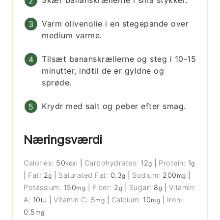
Skær bananskrællerne i små stykker.
Varm olivenolie i en stegepande over
medium varme.
Tilsæt bananskrællerne og steg i 10-15
minutter, indtil de er gyldne og
sprøde.
Krydr med salt og peber efter smag.
Næringsværdi
Calories:
50
|
Carbohydrates:
12
|
Protein:
1
kcal
g
g
|
Fat:
2
|
Saturated Fat:
0.3
|
Sodium:
200
|
g
g
mg
Potassium:
150
|
Fiber:
2
|
Sugar:
8
|
Vitamin
mg
g
g
A:
10
|
Vitamin C:
5
|
Calcium:
10
|
Iron:
IU
mg
mg
0.5
mg