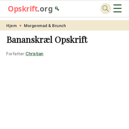
☰
Opskrift
.org
🥄
Skip
Skip
Skip
Skip
Hjem
Morgenmad & Brunch
to
to
to
to
Bananskræl Opskrift
primary
main
primary
footer
navigation
content
sidebar
Forfatter:
Christian