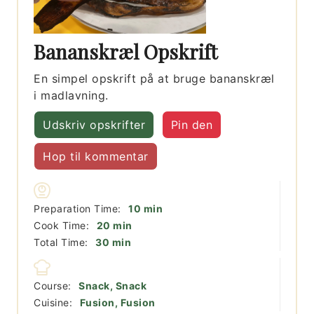
Bananskræl Opskrift
En simpel opskrift på at bruge bananskræl
i madlavning.
Udskriv opskrifter
Pin den
Hop til kommentar
minutter
Preparation Time:
10
min
minutter
Cook Time:
20
min
minutter
Total Time:
30
min
Course:
Snack, Snack
Cuisine:
Fusion, Fusion