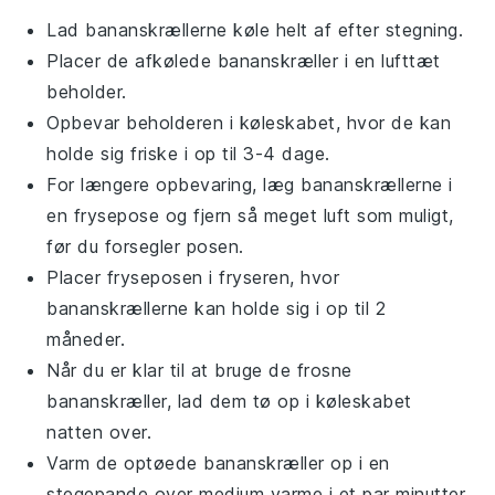
Lad
bananskrællerne
køle helt af efter stegning.
Placer de afkølede
bananskræller
i en lufttæt
beholder.
Opbevar beholderen i køleskabet, hvor de kan
holde sig friske i op til 3-4 dage.
For længere opbevaring, læg
bananskrællerne
i
en frysepose og fjern så meget luft som muligt,
før du forsegler posen.
Placer fryseposen i fryseren, hvor
bananskrællerne
kan holde sig i op til 2
måneder.
Når du er klar til at bruge de frosne
bananskræller
, lad dem tø op i køleskabet
natten over.
Varm de optøede
bananskræller
op i en
stegepande over medium varme i et par minutter,