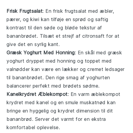
Frisk Frugtsalat
: En
frisk frugtsalat
med
æbler
,
pærer
, og
kiwi
kan tilføje en sprød og saftig
kontrast til den søde og bløde tekstur af
bananbrødet. Tilsæt et strejf af
citronsaft
for at
give det en syrlig kant.
Græsk Yoghurt Med Honning
: En skål med
græsk
yoghurt
dryppet med
honning
og toppet med
valnødder
kan være en lækker og cremet ledsager
til bananbrødet. Den rige smag af yoghurten
balancerer perfekt med brødets sødme.
Kanelkrydret Æblekompot
: En varm
æblekompot
krydret med
kanel
og en smule
muskatnød
kan
bringe en hyggelig og krydret dimension til dit
bananbrød. Server det varmt for en ekstra
komfortabel oplevelse.