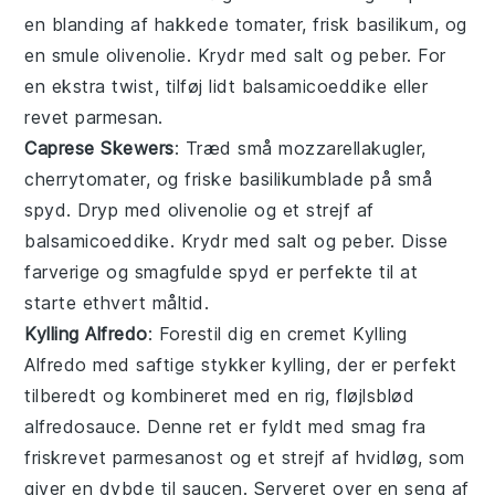
en blanding af hakkede
tomater
, frisk
basilikum
, og
en smule
olivenolie
. Krydr med salt og peber. For
en ekstra twist, tilføj lidt
balsamicoeddike
eller
revet parmesan
.
Caprese Skewers
: Træd små
mozzarellakugler
,
cherrytomater
, og friske
basilikumblade
på små
spyd. Dryp med
olivenolie
og et strejf af
balsamicoeddike
. Krydr med salt og peber. Disse
farverige og smagfulde spyd er perfekte til at
starte ethvert måltid.
Kylling Alfredo
: Forestil dig en cremet
Kylling
Alfredo
med saftige stykker kylling, der er perfekt
tilberedt og kombineret med en rig, fløjlsblød
alfredosauce. Denne ret er fyldt med smag fra
friskrevet parmesanost og et strejf af hvidløg, som
giver en dybde til saucen. Serveret over en seng af