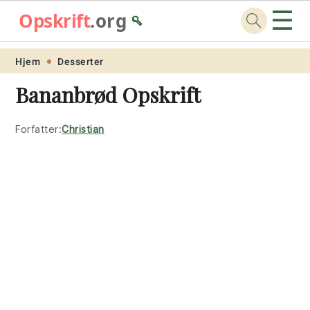
☰
Opskrift
.org
🥄
Skip
Skip
Skip
Skip
Hjem
Desserter
to
to
to
to
Bananbrød Opskrift
primary
main
primary
footer
navigation
content
sidebar
Forfatter:
Christian