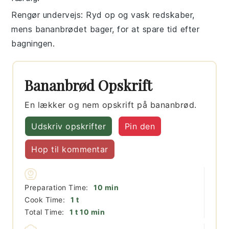
Rengør undervejs
: Ryd op og vask redskaber,
mens
bananbrødet
bager, for at spare tid efter
bagningen.
Bananbrød Opskrift
En lækker og nem opskrift på bananbrød.
Udskriv opskrifter
Pin den
Hop til kommentar
minutter
Preparation Time:
10
min
time
Cook Time:
1
t
time
minutter
Total Time:
1
t
10
min