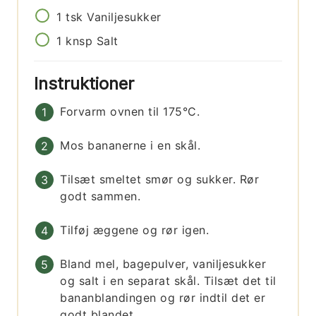
1
tsk
Vaniljesukker
1
knsp
Salt
Instruktioner
Forvarm ovnen til 175°C.
Mos bananerne i en skål.
Tilsæt smeltet smør og sukker. Rør
godt sammen.
Tilføj æggene og rør igen.
Bland mel, bagepulver, vaniljesukker
og salt i en separat skål. Tilsæt det til
bananblandingen og rør indtil det er
godt blandet.