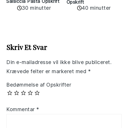
Salsiccia Pasta Opskrift
Opskrift
30 minutter
40 minutter
Reader
Interactions
Skriv Et Svar
Din e-mailadresse vil ikke blive publiceret.
Krævede felter er markeret med
*
Bedømmelse af Opskrifter
Kommentar
*