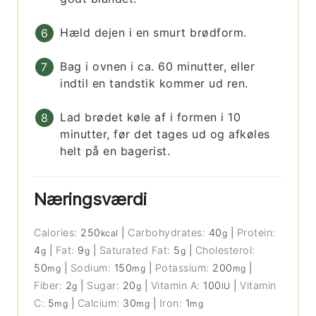
Hæld dejen i en smurt brødform.
Bag i ovnen i ca. 60 minutter, eller
indtil en tandstik kommer ud ren.
Lad brødet køle af i formen i 10
minutter, før det tages ud og afkøles
helt på en bagerist.
Næringsværdi
Calories:
250
|
Carbohydrates:
40
|
Protein:
kcal
g
4
|
Fat:
9
|
Saturated Fat:
5
|
Cholesterol:
g
g
g
50
|
Sodium:
150
|
Potassium:
200
|
mg
mg
mg
Fiber:
2
|
Sugar:
20
|
Vitamin A:
100
|
Vitamin
g
g
IU
C:
5
|
Calcium:
30
|
Iron:
1
mg
mg
mg