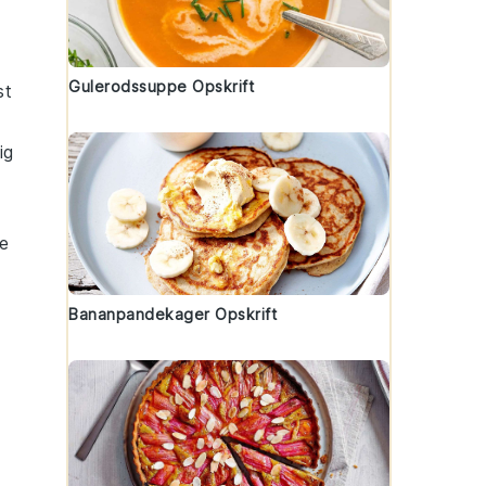
Gulerodssuppe Opskrift
st
ig
ge
Bananpandekager Opskrift