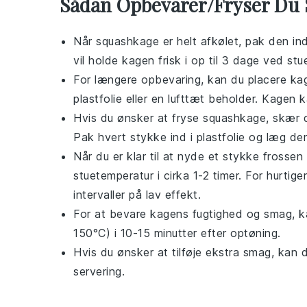
Sådan Opbevarer/Fryser Du
Når
squashkage
er helt afkølet, pak den ind
vil holde kagen frisk i op til 3 dage ved st
For længere opbevaring, kan du placere kag
plastfolie eller en lufttæt beholder. Kagen k
Hvis du ønsker at fryse
squashkage
, skær 
Pak hvert stykke ind i plastfolie og læg dem
Når du er klar til at nyde et stykke frossen
stuetemperatur i cirka 1-2 timer. For hurti
intervaller på lav effekt.
For at bevare kagens fugtighed og smag, k
150°C) i 10-15 minutter efter optøning.
Hvis du ønsker at tilføje ekstra smag, kan 
servering.