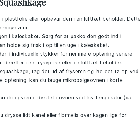
 Squashkage
 i plastfolie eller opbevar den i en lufttæt beholder. Dett
uetemperatur.
en i køleskabet. Sørg for at pakke den godt ind i
an holde sig frisk i op til en uge i køleskabet.
den i individuelle stykker for nemmere optøning senere.
 derefter i en frysepose eller en lufttæt beholder.
squashkage
, tag det ud af fryseren og lad det tø op ved
gere optøning, kan du bruge mikrobølgeovnen i korte
an du opvarme den let i ovnen ved lav temperatur (ca.
du drysse lidt
kanel
eller
flormelis
over kagen lige før