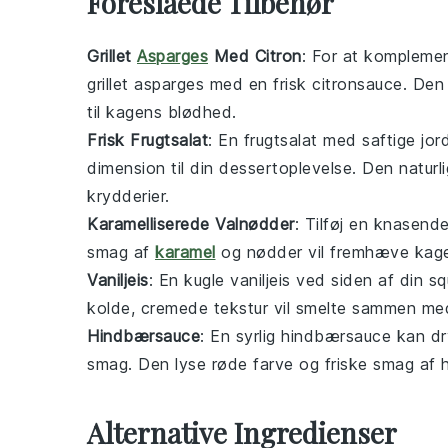
Foreslåede Tilbehør
Grillet
Asparges
Med Citron
: For at kompleme
grillet asparges
med en frisk
citronsauce
. Den
til kagens blødhed.
Frisk Frugtsalat
: En
frugtsalat
med saftige
jor
dimension til din dessertoplevelse. Den natur
krydderier.
Karamelliserede Valnødder
: Tilføj en knasen
smag af
karamel
og nødder vil fremhæve kage
Vaniljeis
: En kugle
vaniljeis
ved siden af din
sq
kolde, cremede tekstur vil smelte sammen m
Hindbærsauce
: En syrlig
hindbærsauce
kan dry
smag. Den lyse røde farve og friske smag af
Alternative Ingredienser