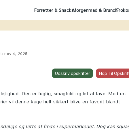
Forretter & Snacks
Morgenmad & Brunch
Froko
t:
nov 4, 2025
Udskriv opskrifter
Hop Til Opskrif
ejlighed. Den er fugtig, smagfuld og let at lave. Med en
er vil denne kage helt sikkert blive en favorit blandt
mindelige og lette at finde i supermarkedet. Dog kan squa