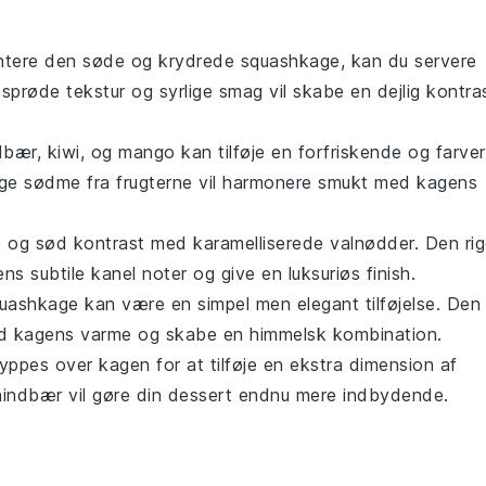
ntere den søde og krydrede
squashkage
, kan du servere
 sprøde tekstur og syrlige smag vil skabe en dejlig kontra
dbær
,
kiwi
, og
mango
kan tilføje en forfriskende og farver
lige sødme fra frugterne vil harmonere smukt med kagens
de og sød kontrast med
karamelliserede valnødder
. Den ri
ns subtile
kanel
noter og give en luksuriøs finish.
uashkage
kan være en simpel men elegant tilføjelse. Den
ed kagens varme og skabe en himmelsk kombination.
ppes over kagen for at tilføje en ekstra dimension af
hindbær
vil gøre din dessert endnu mere indbydende.