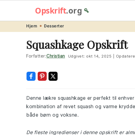
Opskrift
.org
🥄
Skip
Skip
Skip
Skip
Hjem
Desserter
to
to
to
to
Squashkage Opskrift
primary
main
primary
footer
navigation
content
sidebar
Forfatter:
Christian
Udgivet:
okt 14, 2025
|
Opdatere
Denne lækre squashkage er perfekt til enhver l
kombination af revet squash og varme krydderi
både børn og voksne.
De fleste ingredienser i denne opskrift er al