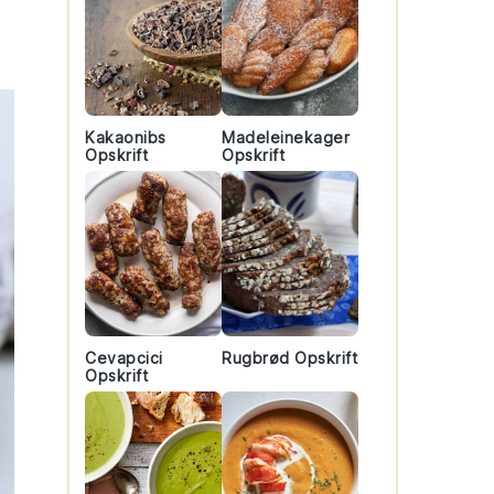
Kakaonibs
Madeleinekager
Opskrift
Opskrift
Cevapcici
Rugbrød Opskrift
Opskrift