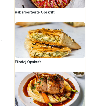
Rabarbertærte Opskrift
.
Filodej Opskrift
e