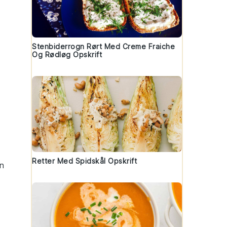
Stenbiderrogn Rørt Med Creme Fraiche
Og Rødløg Opskrift
Retter Med Spidskål Opskrift
en