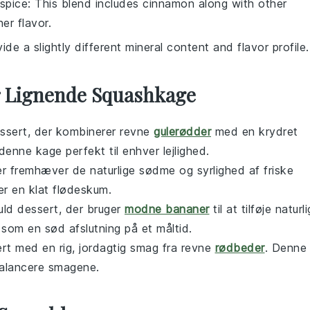
spice
: This blend includes cinnamon along with other
er flavor.
ide a slightly different mineral content and flavor profile.
er Lignende Squashkage
ssert
, der kombinerer revne
gulerødder
med en krydret
enne kage perfekt til enhver lejlighed.
er fremhæver de naturlige sødme og syrlighed af friske
er en klat flødeskum.
fuld
dessert
, der bruger
modne bananer
til at tilføje naturli
 som en sød afslutning på et måltid.
rt
med en rig, jordagtig smag fra revne
rødbeder
. Denne
balancere smagene.