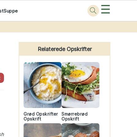
☰
st
Suppe
Primary
Sidebar
Relaterede Opskrifter
t
Grød Opskrifter
Smørrebrød
Opskrift
Opskrift
sh