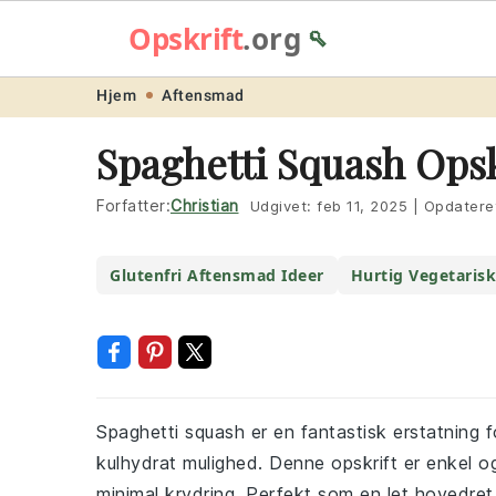
Opskrift
.org
🥄
Skip
Skip
Skip
Skip
Hjem
Aftensmad
to
to
to
to
Spaghetti Squash Opsk
primary
main
primary
footer
navigation
content
sidebar
Forfatter:
Christian
Udgivet:
feb 11, 2025
|
Opdatere
Glutenfri Aftensmad Ideer
Hurtig Vegetaris
Spaghetti squash er en fantastisk erstatning fo
kulhydrat mulighed. Denne opskrift er enkel 
minimal krydring. Perfekt som en let hovedret e