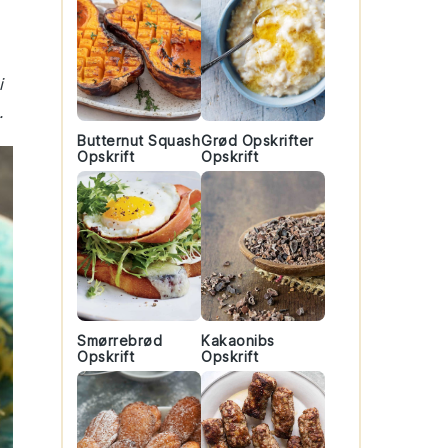
i
.
Butternut Squash
Grød Opskrifter
Opskrift
Opskrift
Smørrebrød
Kakaonibs
Opskrift
Opskrift