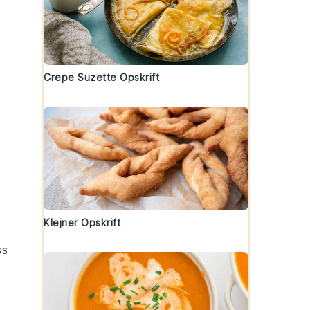
Crepe Suzette Opskrift
Klejner Opskrift
ss