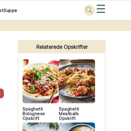
☰
st
Suppe
Primary
Sidebar
Relaterede Opskrifter
t
Spaghetti
Spaghetti
Bolognese
Meatballs
Opskrift
Opskrift