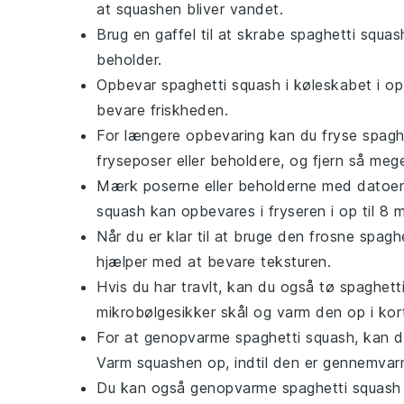
at squashen bliver vandet.
Brug en gaffel til at skrabe
spaghetti squas
beholder.
Opbevar
spaghetti squash
i køleskabet i op
bevare friskheden.
For længere opbevaring kan du fryse
spagh
fryseposer eller beholdere, og fjern så mege
Mærk poserne eller beholderne med datoen,
squash
kan opbevares i fryseren i op til 8 
Når du er klar til at bruge den frosne
spaghe
hjælper med at bevare teksturen.
Hvis du har travlt, kan du også tø
spaghett
mikrobølgesikker skål og varm den op i korte 
For at genopvarme
spaghetti squash
, kan 
Varm squashen op, indtil den er gennemvar
Du kan også genopvarme
spaghetti squash