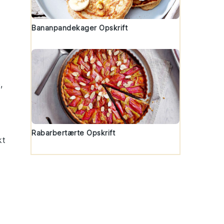
Bananpandekager Opskrift
e
,
Rabarbertærte Opskrift
kt