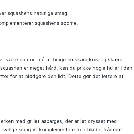
er squashens naturlige smag.
r komplementerer squashens sødme.
det være en god idé at bruge en skarp kniv og skære
s
squashen
er meget hård, kan du prikke nogle huller i den
ter for at blødgøre den lidt. Dette gør det lettere at
allerken med
grillet asparges
, der er let drysset med
n syrlige smag vil komplementere den bløde, trådede