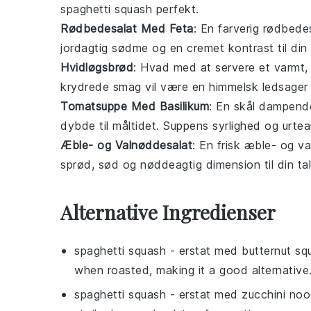
spaghetti squash
perfekt.
Rødbedesalat Med Feta
: En farverig
rødbedes
jordagtig sødme og en cremet kontrast til din
Hvidløgsbrød
: Hvad med at servere et varmt,
krydrede smag vil være en himmelsk ledsager 
Tomatsuppe Med Basilikum
: En skål dampen
dybde til måltidet. Suppens syrlighed og urt
Æble- og Valnøddesalat
: En frisk
æble- og va
sprød, sød og nøddeagtig dimension til din ta
Alternative Ingredienser
spaghetti squash
- erstat med
butternut sq
when roasted, making it a good alternative
spaghetti squash
- erstat med
zucchini noo