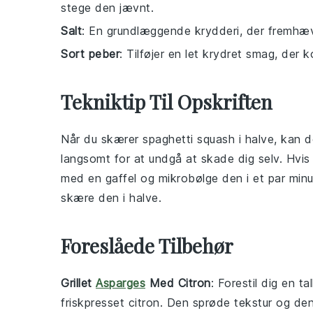
stege den jævnt.
Salt
: En grundlæggende krydderi, der fremhæv
Sort peber
: Tilføjer en let krydret smag, de
Tekniktip Til Opskriften
Når du skærer
spaghetti squash
i halve, kan 
langsomt for at undgå at skade dig selv. Hvi
med en gaffel og mikrobølge den i et par minut
skære den i halve.
Foreslåede Tilbehør
Grillet
Asparges
Med Citron
: Forestil dig en t
friskpresset
citron
. Den sprøde tekstur og de