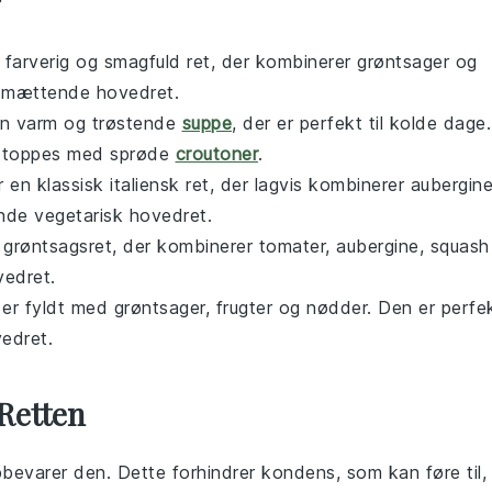
r
n farverig og smagfuld ret, der kombinerer
grøntsager
og
og mættende
hovedret
.
n varm og trøstende
suppe
, der er perfekt til kolde dage.
 toppes med sprøde
croutoner
.
 en klassisk italiensk ret, der lagvis kombinerer
aubergin
lende
vegetarisk
hovedret.
k
grøntsagsret
, der kombinerer
tomater
,
aubergine
,
squash
vedret.
t er fyldt med
grøntsager
,
frugter
og
nødder
. Den er perfe
edret
.
Retten
pbevarer den. Dette forhindrer kondens, som kan føre til,