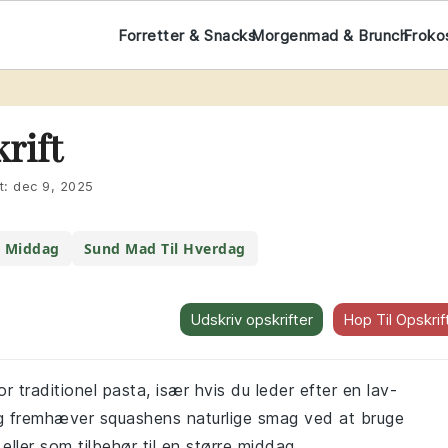
Forretter & Snacks
Morgenmad & Brunch
Froko
rift
t:
dec 9, 2025
k Middag
Sund Mad Til Hverdag
Udskriv opskrifter
Hop Til Opskrif
r traditionel pasta, især hvis du leder efter en lav-
og fremhæver squashens naturlige smag ved at bruge
ller som tilbehør til en større middag.