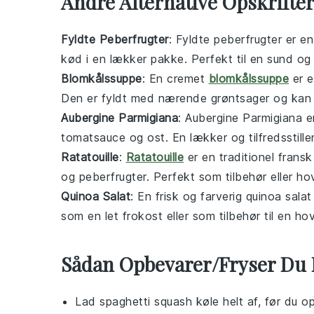
Andre Alternative Opskrifte
Fyldte Peberfrugter
: Fyldte peberfrugter er e
kød
i en lækker pakke. Perfekt til en sund 
Blomkålssuppe
: En cremet
blomkålssuppe
er e
Den er fyldt med nærende
grøntsager
og kan
Aubergine Parmigiana
: Aubergine Parmigiana er
tomatsauce
og
ost
. En lækker og tilfredsstil
Ratatouille
:
Ratatouille
er en traditionel frans
og
peberfrugter
. Perfekt som tilbehør eller ho
Quinoa Salat
: En frisk og farverig quinoa sala
som en let
frokost
eller som tilbehør til en
hov
Sådan Opbevarer/Fryser Du 
Lad
spaghetti squash
køle helt af, før du o