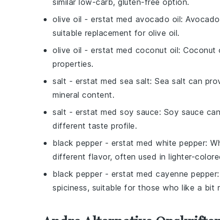
similar low-carb, gluten-free option.
olive oil
- erstat med
avocado oil
: Avocado 
suitable replacement for olive oil.
olive oil
- erstat med
coconut oil
: Coconut o
properties.
salt
- erstat med
sea salt
: Sea salt can prov
mineral content.
salt
- erstat med
soy sauce
: Soy sauce can
different taste profile.
black pepper
- erstat med
white pepper
: W
different flavor, often used in lighter-color
black pepper
- erstat med
cayenne pepper
spiciness, suitable for those who like a bit 