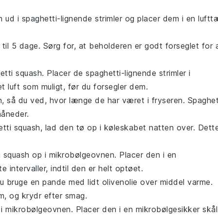
h
ud i
spaghetti-lignende strimler
og placer dem i en luftt
 til 5 dage. Sørg for, at beholderen er godt forseglet for 
etti squash
. Placer de
spaghetti-lignende strimler
i
t luft som muligt, før du forsegler dem.
 så du ved, hvor længe de har været i fryseren.
Spaghet
måneder.
tti squash
, lad den tø op i køleskabet natten over. Dett
i squash
op i mikrobølgeovnen. Placer den i en
intervaller, indtil den er helt optøet.
du bruge en pande med lidt
olivenolie
over middel varme.
m, og krydr efter smag.
i mikrobølgeovnen. Placer den i en mikrobølgesikker skål