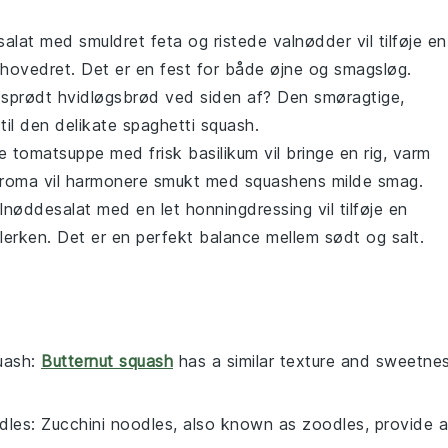
alat
med smuldret
feta
og ristede
valnødder
vil tilføje en
 hovedret. Det er en fest for både øjne og smagsløg.
 sprødt
hvidløgsbrød
ved siden af? Den smøragtige,
til den delikate
spaghetti squash
.
de
tomatsuppe
med frisk
basilikum
vil bringe en rig, varm
earoma vil harmonere smukt med squashens milde smag.
lnøddesalat
med en let
honningdressing
vil tilføje en
llerken. Det er en perfekt balance mellem sødt og salt.
uash
:
Butternut squash
has a similar texture and sweetne
.
dles
: Zucchini noodles, also known as zoodles, provide a