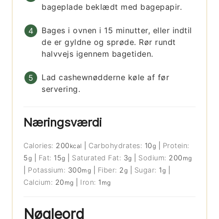
bageplade beklædt med bagepapir.
Bages i ovnen i 15 minutter, eller indtil
de er gyldne og sprøde. Rør rundt
halvvejs igennem bagetiden.
Lad cashewnødderne køle af før
servering.
Næringsværdi
Calories:
200
|
Carbohydrates:
10
|
Protein:
kcal
g
5
|
Fat:
15
|
Saturated Fat:
3
|
Sodium:
200
g
g
g
mg
|
Potassium:
300
|
Fiber:
2
|
Sugar:
1
|
mg
g
g
Calcium:
20
|
Iron:
1
mg
mg
Nøgleord