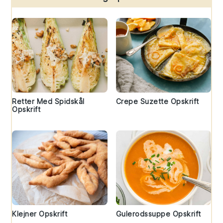
Retter Med Spidskål
Crepe Suzette Opskrift
Opskrift
Klejner Opskrift
Gulerodssuppe Opskrift