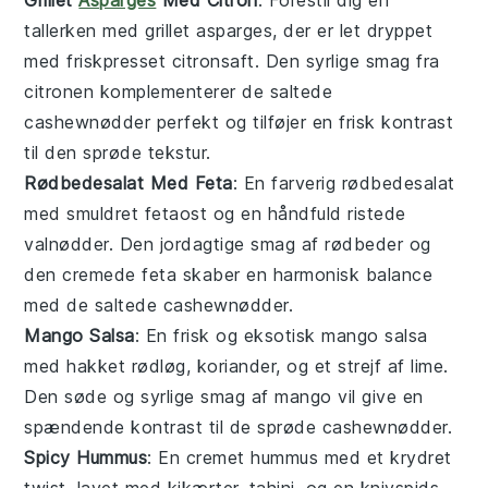
tallerken med
grillet asparges
, der er let dryppet
med friskpresset
citronsaft
. Den syrlige smag fra
citronen
komplementerer de
saltede
cashewnødder
perfekt og tilføjer en frisk kontrast
til den sprøde tekstur.
Rødbedesalat Med Feta
: En farverig
rødbedesalat
med smuldret
fetaost
og en håndfuld ristede
valnødder
. Den jordagtige smag af
rødbeder
og
den cremede
feta
skaber en harmonisk balance
med de
saltede cashewnødder
.
Mango Salsa
: En frisk og eksotisk
mango salsa
med hakket
rødløg
,
koriander
, og et strejf af
lime
.
Den søde og syrlige smag af
mango
vil give en
spændende kontrast til de sprøde
cashewnødder
.
Spicy Hummus
: En cremet
hummus
med et krydret
twist, lavet med
kikærter
,
tahini
, og en knivspids