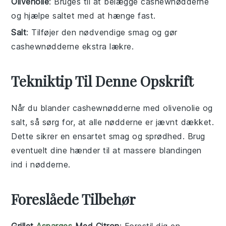
Olivenolie
: Bruges til at belægge cashewnødderne
og hjælpe saltet med at hænge fast.
Salt
: Tilføjer den nødvendige smag og gør
cashewnødderne ekstra lækre.
Tekniktip Til Denne Opskrift
Når du blander
cashewnødderne
med
olivenolie
og
salt
, så sørg for, at alle nødderne er jævnt dækket.
Dette sikrer en ensartet smag og sprødhed. Brug
eventuelt dine hænder til at massere blandingen
ind i nødderne.
Foreslåede Tilbehør
Grillet
Asparges
Med Citron
: Forestil dig en