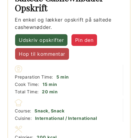
Opskrift
En enkel og lækker opskrift på saltede
cashewnødder.
Udskriv opskrifter
Pin den
Hop til kommentar
minutter
Preparation Time:
5
min
minutter
Cook Time:
15
min
minutter
Total Time:
20
min
Course:
Snack, Snack
Cuisine:
International / International
Calories:
200
kcal