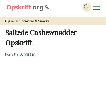
☰
Opskrift
.org
🥄
Skip
Skip
Skip
Skip
Hjem
Forretter & Snacks
to
to
to
to
Saltede Cashewnødder
primary
main
primary
footer
Opskrift
navigation
content
sidebar
Forfatter:
Christian