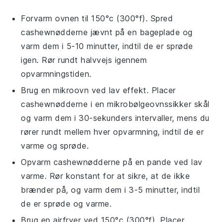
Forvarm ovnen til 150°c (300°f). Spred
cashewnødderne
jævnt på en bageplade og
varm dem i 5-10 minutter, indtil de er sprøde
igen. Rør rundt halvvejs igennem
opvarmningstiden.
Brug en
mikroovn
ved lav effekt. Placer
cashewnødderne
i en mikrobølgeovnssikker skål
og varm dem i 30-sekunders intervaller, mens du
rører rundt mellem hver opvarmning, indtil de er
varme og sprøde.
Opvarm
cashewnødderne
på en
pande
ved lav
varme. Rør konstant for at sikre, at de ikke
brænder på, og varm dem i 3-5 minutter, indtil
de er sprøde og varme.
Brug en
airfryer
ved 150°c (300°f). Placer