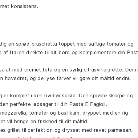
met konsistens.
l dig en sprød
bruschetta
toppet med saftige
tomater
og
ag af
Italien
direkte til dit bord og komplementere din
Pas
alat
med cremet
feta
og en syrlig
citrusvinaigrette
. Denn
din
hovedret
, og de lyse farver vil gøre dit måltid endnu
dag er komplet uden
hvidløgsbrød
. Den sprøde skorpe og
den perfekte ledsager til din
Pasta E Fagioli
.
d
mozzarella
,
tomater
og
basilikum
, dryppet med en rig
 vil bringe en friskhed til dit måltid.
ges
grillet til perfektion og drysset med revet
parmesan
.