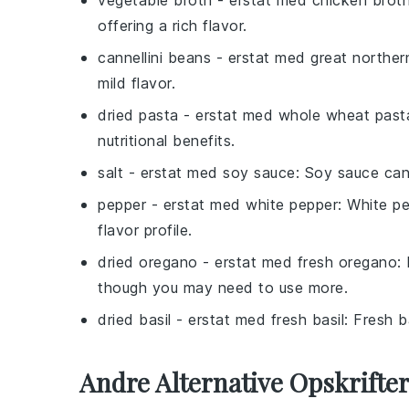
vegetable broth
- erstat med
chicken brot
offering a rich flavor.
cannellini beans
- erstat med
great norther
mild flavor.
dried pasta
- erstat med
whole wheat past
nutritional benefits.
salt
- erstat med
soy sauce
: Soy sauce can
pepper
- erstat med
white pepper
: White pe
flavor profile.
dried oregano
- erstat med
fresh oregano
:
though you may need to use more.
dried basil
- erstat med
fresh basil
: Fresh b
Andre Alternative Opskrift