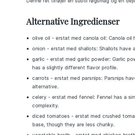
Denne ret tilføjer en subtil røgsmag og en dejl
Alternative Ingredienser
olive oil
- erstat med
canola oil
: Canola oil
onion
- erstat med
shallots
: Shallots have 
garlic
- erstat med
garlic powder
: Garlic po
has a slightly different flavor profile.
carrots
- erstat med
parsnips
: Parsnips ha
alternative.
celery
- erstat med
fennel
: Fennel has a sim
complexity.
diced tomatoes
- erstat med
crushed toma
base, though they are less chunky.