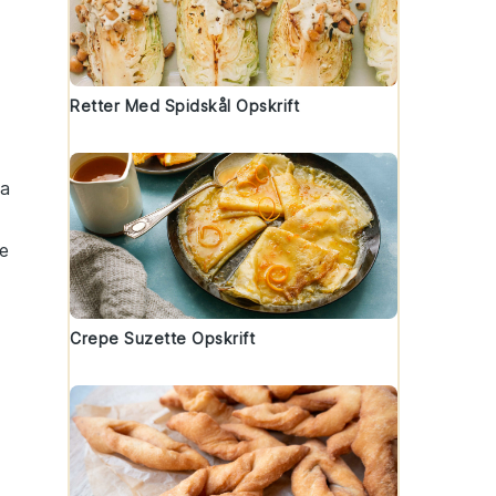
Retter Med Spidskål Opskrift
ta
e
Crepe Suzette Opskrift