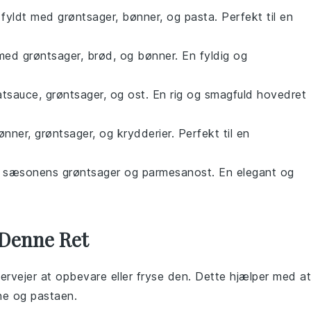
fyldt med
grøntsager
,
bønner
, og
pasta
. Perfekt til en
 med
grøntsager
,
brød
, og
bønner
. En
fyldig og
atsauce
,
grøntsager
, og
ost
. En
rig og smagfuld hovedret
ønner
,
grøntsager
, og
krydderier
. Perfekt til en
d
sæsonens grøntsager
og
parmesanost
. En
elegant og
 Denne Ret
vervejer at opbevare eller fryse den. Dette hjælper med at
ne
og
pastaen
.