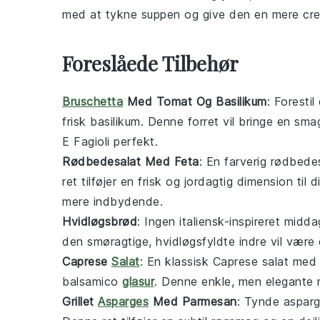
med at tykne
suppen
og give den en mere cre
Foreslåede Tilbehør
Bruschetta
Med Tomat Og Basilikum
: Foresti
frisk
basilikum
. Denne forret vil bringe en sm
E Fagioli
perfekt.
Rødbedesalat Med Feta
: En farverig
rødbedes
ret tilføjer en frisk og jordagtig dimension til 
mere indbydende.
Hvidløgsbrød
: Ingen italiensk-inspireret mid
den smøragtige,
hvidløgsfyldte
indre vil være 
Caprese
Salat
: En klassisk
Caprese salat
me
balsamico
glasur
. Denne enkle, men elegante ret
Grillet
Asparges
Med Parmesan
: Tynde
aspar