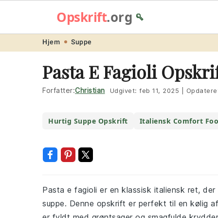
Opskrift
.org
🥄
Skip
Skip
Skip
Skip
Hjem
Suppe
to
to
to
to
Pasta E Fagioli Opskri
primary
main
primary
footer
navigation
content
sidebar
Forfatter:
Christian
Udgivet:
feb 11, 2025
|
Opdatere
Hurtig Suppe Opskrift
Italiensk Comfort Fo
Pasta e fagioli er en klassisk italiensk ret, 
suppe. Denne opskrift er perfekt til en kølig 
er fyldt med grøntsager og smagfulde krydderi