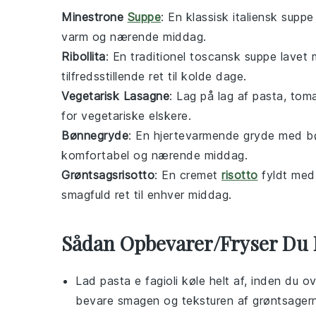
Minestrone
Suppe
: En
klassisk italiensk suppe
varm og nærende middag
.
Ribollita
: En
traditionel toscansk suppe
lavet
tilfredsstillende ret
til kolde dage.
Vegetarisk Lasagne
: Lag på lag af
pasta
,
tom
for
vegetariske
elskere.
Bønnegryde
: En
hjertevarmende gryde
med
b
komfortabel og nærende middag
.
Grøntsagsrisotto
: En
cremet
risotto
fyldt me
smagfuld ret
til enhver
middag
.
Sådan Opbevarer/Fryser Du
Lad
pasta e fagioli
køle helt af, inden du o
bevare smagen og teksturen af
grøntsager