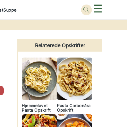
☰
st
Suppe
Primary
Sidebar
Relaterede Opskrifter
t
Hjemmelavet
Pasta Carbonára
Pasta Opskrift
Opskrift