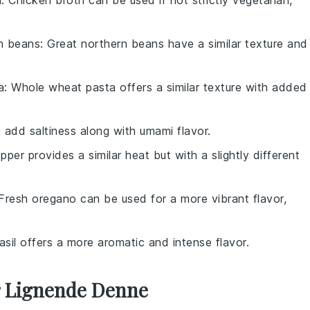
h
: Chicken broth can be used if not strictly vegetarian,
n beans
: Great northern beans have a similar texture and
a
: Whole wheat pasta offers a similar texture with added
 add saltiness along with umami flavor.
pper provides a similar heat but with a slightly different
 Fresh oregano can be used for a more vibrant flavor,
asil offers a more aromatic and intense flavor.
er Lignende Denne