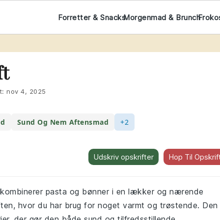
Forretter & Snacks
Morgenmad & Brunch
Froko
ft
t:
nov 4, 2025
od
Sund Og Nem Aftensmad
+2
Udskriv opskrifter
Hop Til Opskrif
der kombinerer pasta og bønner i en lækker og nærende
aften, hvor du har brug for noget varmt og trøstende. Den
er, der gør den både sund og tilfredsstillende.