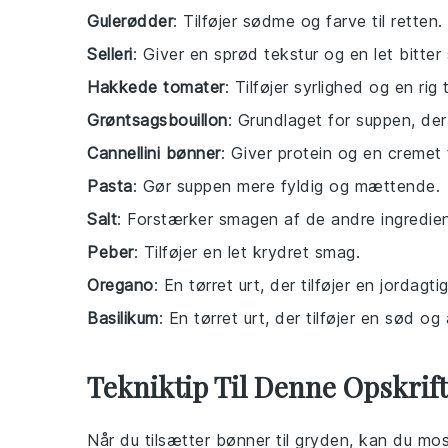
Gulerødder
: Tilføjer sødme og farve til retten.
Selleri
: Giver en sprød tekstur og en let bitter
Hakkede tomater
: Tilføjer syrlighed og en ri
Grøntsagsbouillon
: Grundlaget for suppen, der
Cannellini bønner
: Giver protein og en cremet 
Pasta
: Gør suppen mere fyldig og mættende.
Salt
: Forstærker smagen af de andre ingredien
Peber
: Tilføjer en let krydret smag.
Oregano
: En tørret urt, der tilføjer en jordagt
Basilikum
: En tørret urt, der tilføjer en sød o
Tekniktip Til Denne Opskrift
Når du tilsætter
bønner
til
gryden
, kan du mos