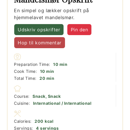
En simpel og lækker opskrift på
hjemmelavet mandelsmør.
Udskriv opskrifter
Pin den
Hop til kommentar
minutter
Preparation Time:
10
min
minutter
Cook Time:
10
min
minutter
Total Time:
20
min
Course:
Snack, Snack
Cuisine:
International / International
Calories:
200
kcal
Servings:
4
servings