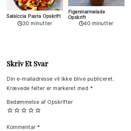
Figenmarmelade
Salsiccia Pasta Opskrift
Opskrift
30 minutter
40 minutter
Reader
Interactions
Skriv Et Svar
Din e-mailadresse vil ikke blive publiceret.
Krævede felter er markeret med
*
Bedømmelse af Opskrifter
Kommentar
*