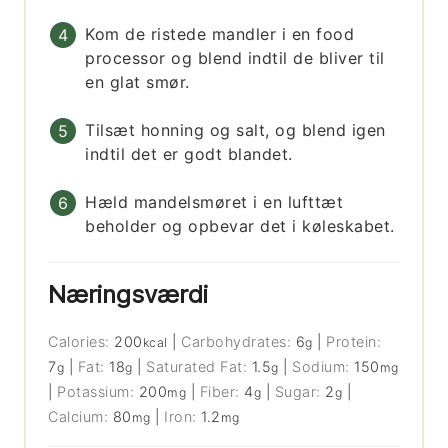
Kom de ristede mandler i en food
processor og blend indtil de bliver til
en glat smør.
Tilsæt honning og salt, og blend igen
indtil det er godt blandet.
Hæld mandelsmøret i en lufttæt
beholder og opbevar det i køleskabet.
Næringsværdi
Calories:
200
|
Carbohydrates:
6
|
Protein:
kcal
g
7
|
Fat:
18
|
Saturated Fat:
1.5
|
Sodium:
150
g
g
g
mg
|
Potassium:
200
|
Fiber:
4
|
Sugar:
2
|
mg
g
g
Calcium:
80
|
Iron:
1.2
mg
mg