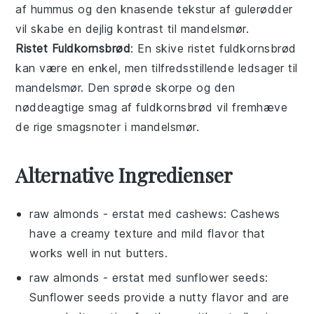
af
hummus
og den knasende tekstur af
gulerødder
vil skabe en dejlig kontrast til
mandelsmør
.
Ristet Fuldkornsbrød
: En skive
ristet fuldkornsbrød
kan være en enkel, men tilfredsstillende ledsager til
mandelsmør
. Den sprøde skorpe og den
nøddeagtige smag af
fuldkornsbrød
vil fremhæve
de rige smagsnoter i
mandelsmør
.
Alternative Ingredienser
raw almonds
- erstat med
cashews
: Cashews
have a creamy texture and mild flavor that
works well in nut butters.
raw almonds
- erstat med
sunflower seeds
:
Sunflower seeds provide a nutty flavor and are