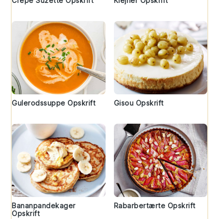
Crepe Suzette Opskrift
Klejner Opskrift
Gulerodssuppe Opskrift
Gisou Opskrift
Bananpandekager
Rabarbertærte Opskrift
Opskrift