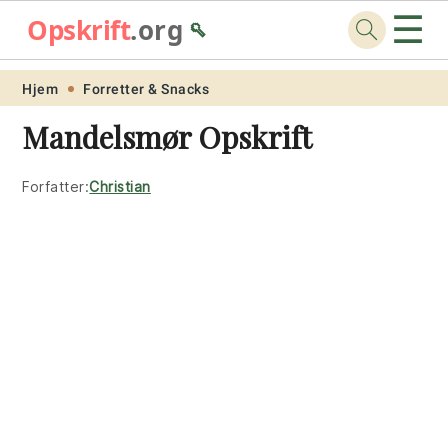
☰
Opskrift
.org
🥄
Skip
Skip
Skip
Skip
Hjem
Forretter & Snacks
to
to
to
to
Mandelsmør Opskrift
primary
main
primary
footer
navigation
content
sidebar
Forfatter:
Christian