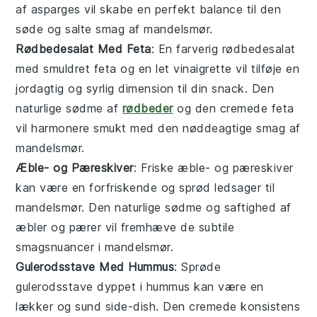
af
asparges
vil skabe en perfekt balance til den
søde og salte smag af
mandelsmør
.
Rødbedesalat Med Feta
: En farverig
rødbedesalat
med smuldret
feta
og en let vinaigrette vil tilføje en
jordagtig og syrlig dimension til din snack. Den
naturlige sødme af
rødbeder
og den cremede
feta
vil harmonere smukt med den nøddeagtige smag af
mandelsmør
.
Æble- og Pæreskiver
: Friske
æble
- og
pæreskiver
kan være en forfriskende og sprød ledsager til
mandelsmør
. Den naturlige sødme og saftighed af
æbler
og
pærer
vil fremhæve de subtile
smagsnuancer i
mandelsmør
.
Gulerodsstave Med Hummus
: Sprøde
gulerodsstave
dyppet i
hummus
kan være en
lækker og sund side-dish. Den cremede konsistens