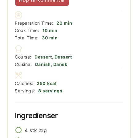
minutter
Preparation Time:
20
min
minutter
Cook Time:
10
min
minutter
Total Time:
30
min
Course:
Dessert, Dessert
Cuisine:
Danish, Dansk
Calories:
250
kcal
Servings:
8
servings
Ingredienser
4
stk
æg