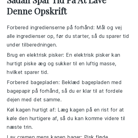
Denne Opskrift
Forbered ingredienserne på forhånd
: Mål og vej
alle
ingredienser
op, før du starter, så du sparer tid
under tilberedningen.
Brug en elektrisk pisker
: En
elektrisk pisker
kan
hurtigt piske
æg
og
sukker
til en luftig masse,
hvilket sparer tid.
Forbered bagepladen
: Beklæd
bagepladen
med
bagepapir
på forhånd, så du er klar til at fordele
dejen med det samme.
Køl kagen hurtigt af
: Læg kagen på en
rist
for at
køle den hurtigere af, så du kan komme videre til
næste trin.
Lav cremen mens kagen bager
: Pisk
fløde
,