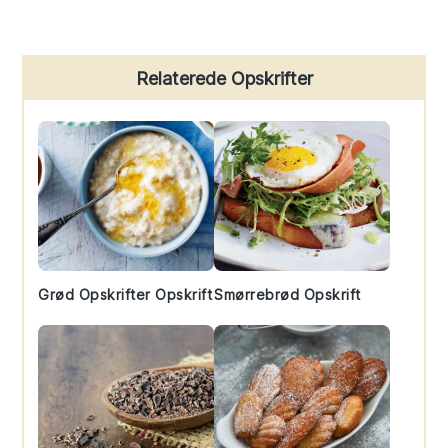
Primary
Relaterede Opskrifter
Sidebar
Grød Opskrifter Opskrift
Smørrebrød Opskrift