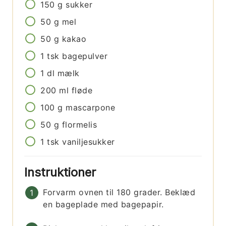
150
g
sukker
50
g
mel
50
g
kakao
1
tsk
bagepulver
1
dl
mælk
200
ml
fløde
100
g
mascarpone
50
g
flormelis
1
tsk
vaniljesukker
Instruktioner
Forvarm ovnen til 180 grader. Beklæd
en bageplade med bagepapir.