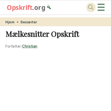
☰
Opskrift
.org
🥄
Skip
Skip
Skip
Skip
Hjem
Desserter
to
to
to
to
Mælkesnitter Opskrift
primary
main
primary
footer
navigation
content
sidebar
Forfatter:
Christian