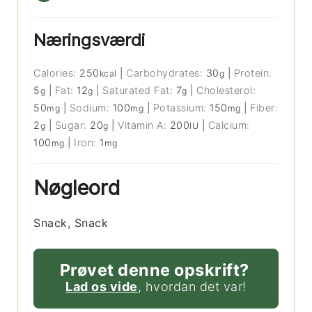
Næringsværdi
Calories:
250
|
Carbohydrates:
30
|
Protein:
kcal
g
5
|
Fat:
12
|
Saturated Fat:
7
|
Cholesterol:
g
g
g
50
|
Sodium:
100
|
Potassium:
150
|
Fiber:
mg
mg
mg
2
|
Sugar:
20
|
Vitamin A:
200
|
Calcium:
g
g
IU
100
|
Iron:
1
mg
mg
Nøgleord
Snack, Snack
Prøvet denne opskrift?
Lad os vide
, hvordan det var!