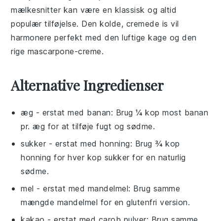
mælkesnitter kan være en klassisk og altid
populær tilføjelse. Den kolde, cremede is vil
harmonere perfekt med den luftige kage og den
rige
mascarpone
-creme.
Alternative Ingredienser
æg
- erstat med
banan
: Brug ¼ kop most banan
pr. æg for at tilføje fugt og sødme.
sukker
- erstat med
honning
: Brug ¾ kop
honning for hver kop sukker for en naturlig
sødme.
mel
- erstat med
mandelmel
: Brug samme
mængde mandelmel for en glutenfri version.
kakao
- erstat med
carob pulver
: Brug samme