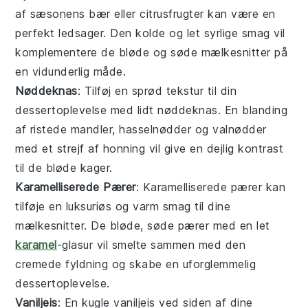
af sæsonens
bær
eller
citrusfrugter
kan være en
perfekt ledsager. Den kolde og let syrlige smag vil
komplementere de bløde og søde mælkesnitter på
en vidunderlig måde.
Nøddeknas
: Tilføj en sprød tekstur til din
dessertoplevelse med lidt
nøddeknas
. En blanding
af ristede
mandler
,
hasselnødder
og
valnødder
med et strejf af
honning
vil give en dejlig kontrast
til de bløde kager.
Karamelliserede Pærer
: Karamelliserede
pærer
kan
tilføje en luksuriøs og varm smag til dine
mælkesnitter. De bløde, søde pærer med en let
karamel
-glasur vil smelte sammen med den
cremede fyldning og skabe en uforglemmelig
dessertoplevelse.
Vaniljeis
: En kugle
vaniljeis
ved siden af dine