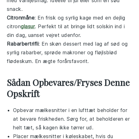
med
vanilje
smag. Ideelle til
jul
eller som en sød
snack
.
Citronmåne
: En frisk og syrlig
kage
med en dejlig
citron
glasur
. Perfekt til at bringe lidt solskin ind i
din dag, uanset vejret udenfor.
Rabarbertrifli
: En skøn
dessert
med lag af sød og
syrlig
rabarber
, sprøde
makroner
og fløjlsblød
flødeskum
. En ægte forårsfavorit.
Sådan Opbevares/Fryses Denne
Opskrift
Opbevar
mælkesnitter
i en lufttæt beholder for
at bevare friskheden. Sørg for, at beholderen er
helt tæt, så
kagen
ikke tørrer ud.
Placer
mælkesnitter
i køleskabet, hvis du