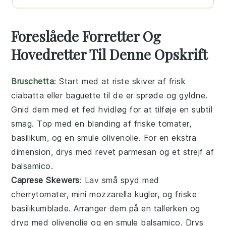
Foreslåede Forretter Og
Hovedretter Til Denne Opskrift
Bruschetta
: Start med at riste skiver af frisk
ciabatta
eller
baguette
til de er sprøde og gyldne.
Gnid dem med et fed
hvidløg
for at tilføje en subtil
smag. Top med en blanding af friske
tomater
,
basilikum
, og en smule
olivenolie
. For en ekstra
dimension, drys med
revet parmesan
og et strejf af
balsamico
.
Caprese Skewers
: Lav små spyd med
cherrytomater
,
mini mozzarella kugler
, og friske
basilikumblade
. Arranger dem på en tallerken og
dryp med
olivenolie
og en smule
balsamico
. Drys