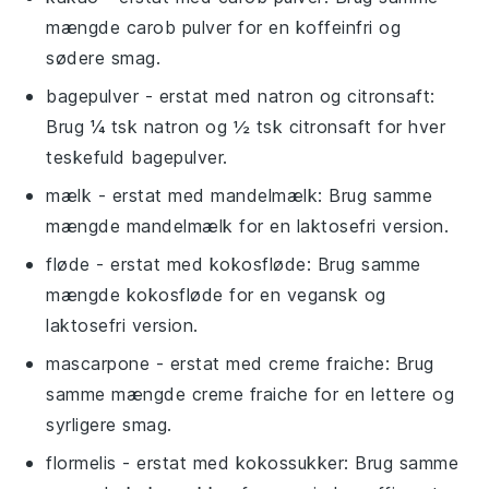
mængde carob pulver for en koffeinfri og
sødere smag.
bagepulver
- erstat med
natron og citronsaft
:
Brug ¼ tsk natron og ½ tsk citronsaft for hver
teskefuld bagepulver.
mælk
- erstat med
mandelmælk
: Brug samme
mængde mandelmælk for en laktosefri version.
fløde
- erstat med
kokosfløde
: Brug samme
mængde kokosfløde for en vegansk og
laktosefri version.
mascarpone
- erstat med
creme fraiche
: Brug
samme mængde creme fraiche for en lettere og
syrligere smag.
flormelis
- erstat med
kokossukker
: Brug samme