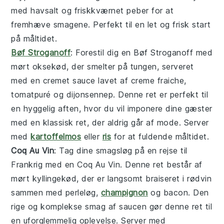
med
havsalt
og friskkværnet
peber
for at
fremhæve smagene. Perfekt til en let og frisk start
på måltidet.
Bøf Stroganoff
: Forestil dig en
Bøf Stroganoff
med
mørt oksekød, der smelter på tungen, serveret
med en cremet sauce lavet af
creme fraiche
,
tomatpuré
og
dijonsennep
. Denne ret er perfekt til
en hyggelig aften, hvor du vil imponere dine gæster
med en klassisk ret, der aldrig går af mode. Server
med
kartoffelmos
eller
ris
for at fuldende måltidet.
Coq Au Vin
: Tag dine smagsløg på en rejse til
Frankrig med en
Coq Au Vin
. Denne ret består af
mørt kyllingekød, der er langsomt braiseret i
rødvin
sammen med
perleløg
,
champignon
og
bacon
. Den
rige og komplekse smag af saucen gør denne ret til
en uforglemmelig oplevelse. Server med