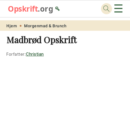
☰
Opskrift
.org
🥄
Skip
Skip
Skip
Skip
Hjem
Morgenmad & Brunch
to
to
to
to
Madbrød Opskrift
primary
main
primary
footer
navigation
content
sidebar
Forfatter:
Christian