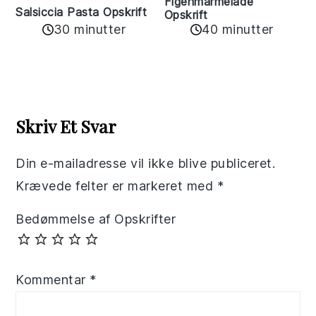
Figenmarmelade
Salsiccia Pasta Opskrift
Opskrift
30 minutter
40 minutter
Reader
Interactions
Skriv Et Svar
Din e-mailadresse vil ikke blive publiceret.
Krævede felter er markeret med
*
Bedømmelse af Opskrifter
Kommentar
*