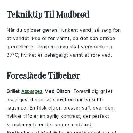
Tekniktip Til Madbrød
Når du opløser
gæren
i
lunkent vand
, så sørg for,
at vandet ikke er for varmt, da det kan dræbe
gærcellerne. Temperaturen skal være omkring
37°C, hvilket er behageligt varmt at røre ved.
Foreslåede Tilbehør
Grillet
Asparges
Med Citron
: Forestil dig
grillet
asparges
, der er let sprød og har en subtil
røgsmag. En frisk
citron
presser saft over dem,
hvilket tilføjer en syrlig kontrast, der perfekt
komplementerer det varme
madbrød
.
Rødbedesalat Med Feta
: En
rødbedesalat
med