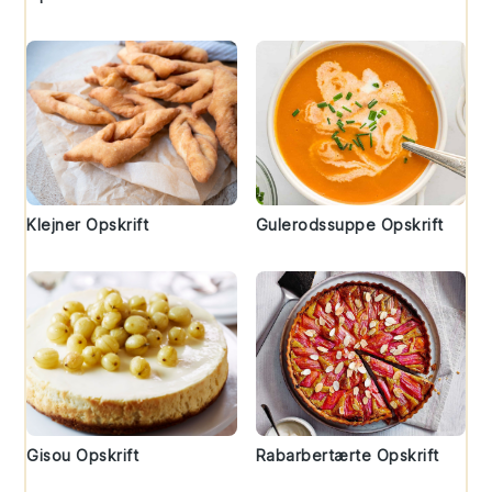
Klejner Opskrift
Gulerodssuppe Opskrift
Gisou Opskrift
Rabarbertærte Opskrift