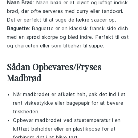
Naan Brød
: Naan brød er et blødt og luftigt indisk
brød, der ofte serveres med
curry
eller
tandoori
.
Det er perfekt til at suge de lækre
saucer
op.
Baguette
: Baguette er en klassisk fransk
side dish
med en sprød skorpe og blød indre. Perfekt til
ost
og
charcuteri
eller som
tilbehør
til
suppe
.
Sådan Opbevares/Fryses
Madbrød
Når
madbrødet
er afkølet helt, pak det ind i et
rent viskestykke eller bagepapir for at bevare
friskheden.
Opbevar
madbrødet
ved stuetemperatur i en
lufttæt beholder eller en plastikpose for at
forhindre det i at blive tørt.