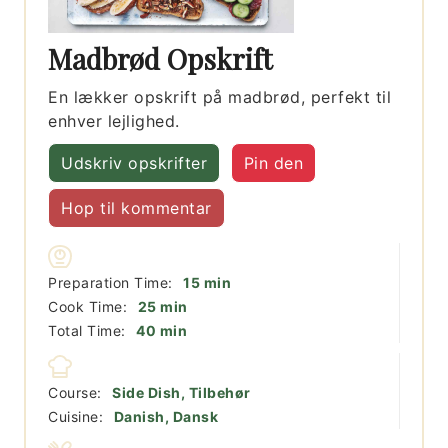
Madbrød Opskrift
En lækker opskrift på madbrød, perfekt til
enhver lejlighed.
Udskriv opskrifter
Pin den
Hop til kommentar
minutter
Preparation Time:
15
min
minutter
Cook Time:
25
min
minutter
Total Time:
40
min
Course:
Side Dish, Tilbehør
Cuisine:
Danish, Dansk