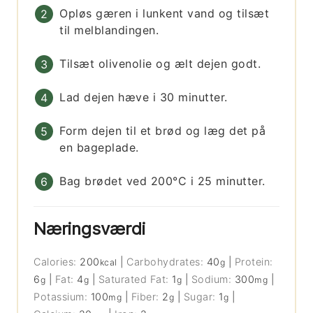
Opløs gæren i lunkent vand og tilsæt
til melblandingen.
Tilsæt olivenolie og ælt dejen godt.
Lad dejen hæve i 30 minutter.
Form dejen til et brød og læg det på
en bageplade.
Bag brødet ved 200°C i 25 minutter.
Næringsværdi
Calories:
200
|
Carbohydrates:
40
|
Protein:
kcal
g
6
|
Fat:
4
|
Saturated Fat:
1
|
Sodium:
300
|
g
g
g
mg
Potassium:
100
|
Fiber:
2
|
Sugar:
1
|
mg
g
g