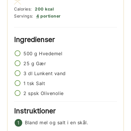
Calories:
200
kcal
Servings:
4
portioner
Ingredienser
500
g
Hvedemel
25
g
Gær
3
dl
Lunkent vand
1
tsk
Salt
2
spsk
Olivenolie
Instruktioner
Bland mel og salt i en skål.