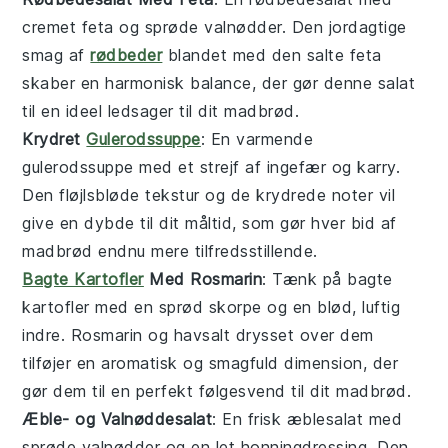
cremet
feta
og sprøde valnødder. Den jordagtige
smag af
rødbeder
blandet med den salte
feta
skaber en harmonisk balance, der gør denne salat
til en ideel ledsager til dit
madbrød
.
Krydret
Gulerodssuppe
: En varmende
gulerodssuppe
med et strejf af
ingefær
og
karry
.
Den fløjlsbløde tekstur og de krydrede noter vil
give en dybde til dit måltid, som gør hver bid af
madbrød
endnu mere tilfredsstillende.
Bagte Kartofler
Med Rosmarin
: Tænk på
bagte
kartofler
med en sprød skorpe og en blød, luftig
indre.
Rosmarin
og havsalt drysset over dem
tilføjer en aromatisk og smagfuld dimension, der
gør dem til en perfekt følgesvend til dit
madbrød
.
Æble- og Valnøddesalat
: En frisk
æblesalat
med
sprøde
valnødder
og en let honningdressing. Den