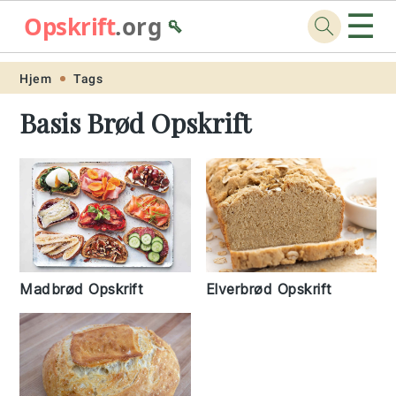
☰
Opskrift
.org
🥄
Skip
Skip
Skip
Skip
Hjem
Tags
to
to
to
to
Basis Brød Opskrift
primary
main
primary
footer
navigation
content
sidebar
Madbrød Opskrift
Elverbrød Opskrift