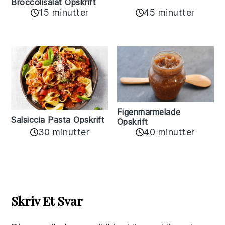
Broccolisalat Opskrift
15 minutter
45 minutter
Figenmarmelade
Salsiccia Pasta Opskrift
Opskrift
30 minutter
40 minutter
Reader
Interactions
Skriv Et Svar