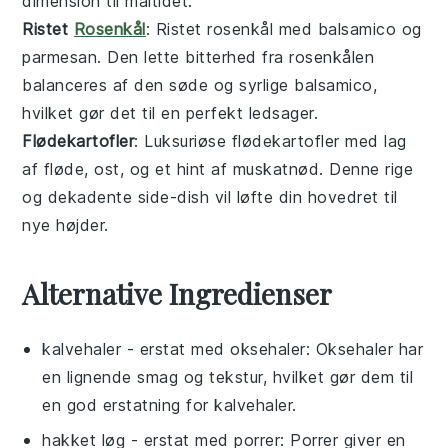
dimension til måltidet.
Ristet
Rosenkål
: Ristet
rosenkål
med
balsamico
og
parmesan
. Den lette bitterhed fra rosenkålen
balanceres af den søde og syrlige balsamico,
hvilket gør det til en perfekt ledsager.
Flødekartofler
: Luksuriøse
flødekartofler
med lag
af
fløde
,
ost
, og et hint af
muskatnød
. Denne rige
og dekadente side-dish vil løfte din hovedret til
nye højder.
Alternative Ingredienser
kalvehaler
- erstat med
oksehaler
: Oksehaler har
en lignende smag og tekstur, hvilket gør dem til
en god erstatning for kalvehaler.
hakket løg
- erstat med
porrer
: Porrer giver en