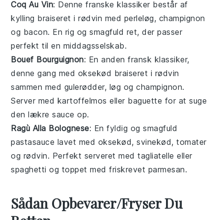
Coq Au Vin
: Denne franske
klassiker
består af
kylling
braiseret i
rødvin
med
perleløg
,
champignon
og
bacon
. En rig og smagfuld ret, der passer
perfekt til en
middagsselskab
.
Bouef Bourguignon
: En anden fransk
klassiker
,
denne gang med
oksekød
braiseret i
rødvin
sammen med
gulerødder
,
løg
og
champignon
.
Server med
kartoffelmos
eller
baguette
for at suge
den lækre sauce op.
Ragù Alla Bolognese
: En fyldig og smagfuld
pastasauce
lavet med
oksekød
,
svinekød
,
tomater
og
rødvin
. Perfekt serveret med
tagliatelle
eller
spaghetti
og toppet med friskrevet
parmesan
.
Sådan Opbevarer/Fryser Du