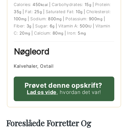
Calories:
450
|
Carbohydrates:
15
|
Protein:
kcal
g
35
|
Fat:
25
|
Saturated Fat:
10
|
Cholesterol:
g
g
g
100
|
Sodium:
800
|
Potassium:
900
|
mg
mg
mg
Fiber:
3
|
Sugar:
6
|
Vitamin A:
500
|
Vitamin
g
g
IU
C:
20
|
Calcium:
80
|
Iron:
5
mg
mg
mg
Nøgleord
Kalvehaler, Oxtail
Prøvet denne opskrift?
Lad os vide
, hvordan det var!
Foreslåede Forretter Og