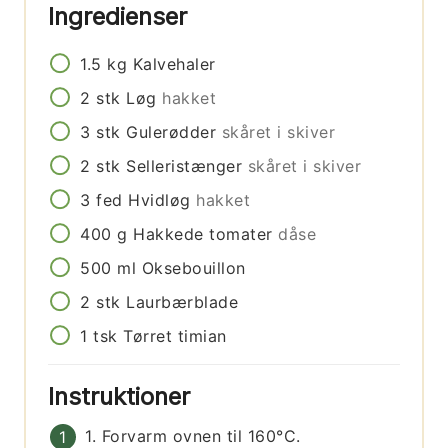
Ingredienser
1.5
kg
Kalvehaler
2
stk
Løg
hakket
3
stk
Gulerødder
skåret i skiver
2
stk
Selleristænger
skåret i skiver
3
fed
Hvidløg
hakket
400
g
Hakkede tomater
dåse
500
ml
Oksebouillon
2
stk
Laurbærblade
1
tsk
Tørret timian
Instruktioner
1. Forvarm ovnen til 160°C.