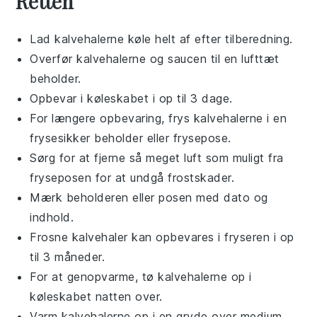
Retten
Lad
kalvehalerne
køle helt af efter tilberedning.
Overfør
kalvehalerne
og
saucen
til en lufttæt
beholder.
Opbevar i køleskabet i op til 3 dage.
For længere opbevaring, frys
kalvehalerne
i en
frysesikker beholder eller frysepose.
Sørg for at fjerne så meget luft som muligt fra
fryseposen for at undgå frostskader.
Mærk beholderen eller posen med dato og
indhold.
Frosne
kalvehaler
kan opbevares i fryseren i op
til 3 måneder.
For at genopvarme, tø
kalvehalerne
op i
køleskabet natten over.
Varm
kalvehalerne
op i en gryde over medium