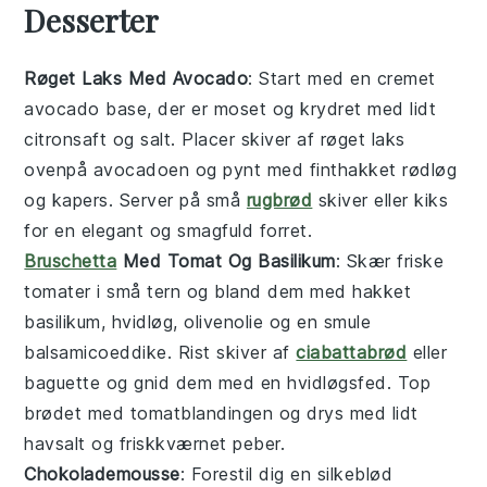
Desserter
Røget Laks Med Avocado
: Start med en
cremet
avocado
base, der er moset og krydret med lidt
citronsaft
og
salt
. Placer skiver af
røget laks
ovenpå avocadoen og pynt med
finthakket rødløg
og
kapers
. Server på små
rugbrød
skiver eller
kiks
for en elegant og smagfuld forret.
Bruschetta
Med Tomat Og Basilikum
: Skær
friske
tomater
i små tern og bland dem med
hakket
basilikum
,
hvidløg
,
olivenolie
og en smule
balsamicoeddike
. Rist skiver af
ciabattabrød
eller
baguette
og gnid dem med en
hvidløgsfed
. Top
brødet med tomatblandingen og drys med lidt
havsalt
og
friskkværnet peber
.
Chokolademousse
: Forestil dig en silkeblød