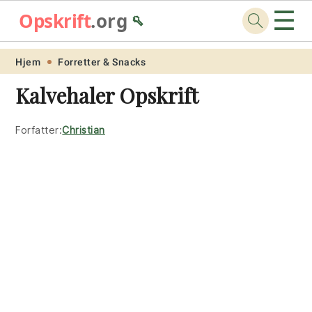
☰
Opskrift
.org
🥄
Skip
Skip
Skip
Skip
Hjem
Forretter & Snacks
to
to
to
to
Kalvehaler Opskrift
primary
main
primary
footer
navigation
content
sidebar
Forfatter:
Christian