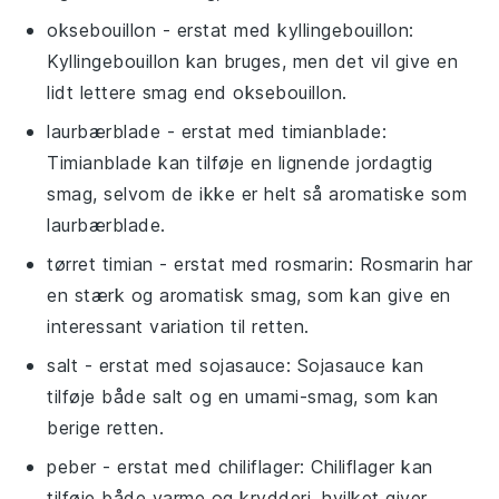
oksebouillon
- erstat med
kyllingebouillon
:
Kyllingebouillon kan bruges, men det vil give en
lidt lettere smag end oksebouillon.
laurbærblade
- erstat med
timianblade
:
Timianblade kan tilføje en lignende jordagtig
smag, selvom de ikke er helt så aromatiske som
laurbærblade.
tørret timian
- erstat med
rosmarin
: Rosmarin har
en stærk og aromatisk smag, som kan give en
interessant variation til retten.
salt
- erstat med
sojasauce
: Sojasauce kan
tilføje både salt og en umami-smag, som kan
berige retten.
peber
- erstat med
chiliflager
: Chiliflager kan
tilføje både varme og krydderi, hvilket giver