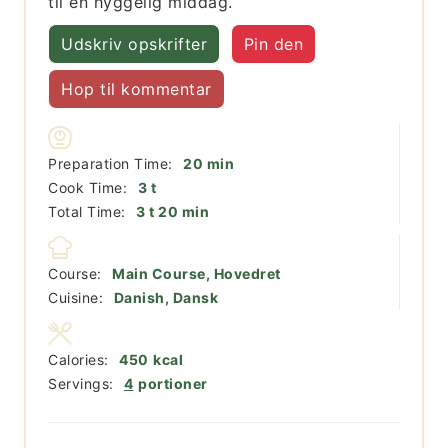
til en hyggelig middag.
Udskriv opskrifter
Pin den
Hop til kommentar
minutter
Preparation Time:
20
min
timer
Cook Time:
3
t
timer
minutter
Total Time:
3
t
20
min
Course:
Main Course, Hovedret
Cuisine:
Danish, Dansk
Calories:
450
kcal
Servings:
4
portioner