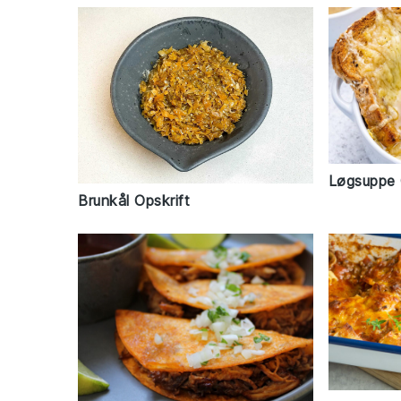
Løgsuppe 
Brunkål Opskrift