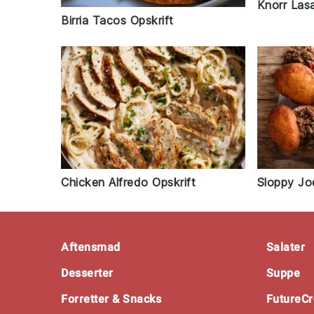
Knorr Las
Birria Tacos Opskrift
Chicken Alfredo Opskrift
Sloppy Jo
Footer
Aftensmad
Salater
Desserter
Suppe
Forretter & Snacks
FutureCr