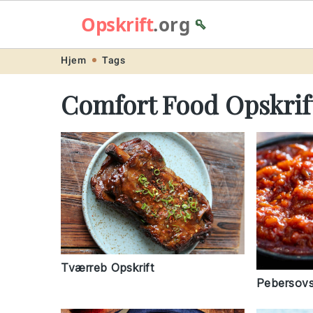
Opskrift
.org
🥄
Skip
Skip
Skip
Skip
Hjem
Tags
to
to
to
to
Comfort Food Opskrif
primary
main
primary
footer
navigation
content
sidebar
Tværreb Opskrift
Pebersovs