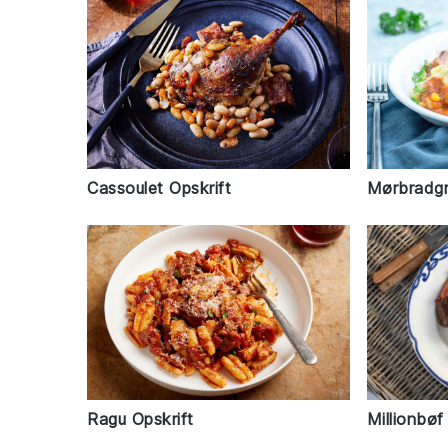
Mørbradgr
Cassoulet Opskrift
Millionbøf
Ragu Opskrift