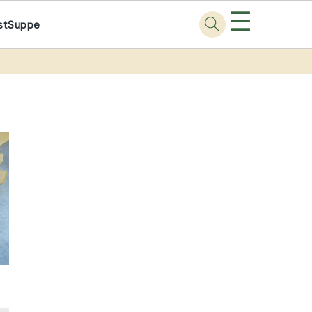
☰
st
Suppe