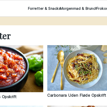
Forretter & Snacks
Morgenmad & Brunch
Froko
ter
Carbonara Uden Fløde Opskrift
 Opskrift