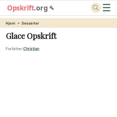
☰
Opskrift
.org
🥄
Skip
Skip
Skip
Skip
Hjem
Desserter
to
to
to
to
Glace Opskrift
primary
main
primary
footer
navigation
content
sidebar
Forfatter:
Christian