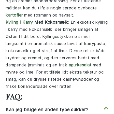
og en cremet avocadodressing. For at fuldende
måltidet kan du tilføje nogle sprøde ovnbagte
kartofler
med rosmarin og havsalt.
Kylling I Karry
Med Kokosmælk
: En eksotisk
kylling
i karry
med kokosmælk, der bringer smagen af
Østen til dit bord. Kyllingestykkerne simrer
langsomt i en aromatisk sauce lavet af karrypasta,
kokosmælk og et strejf af lime. Denne ret er både
krydret og cremet, og den serveres bedst med
dampende jasminris og en frisk
agurkesalat
med
mynte og lime. For at tilføje lidt ekstra tekstur og
smag, kan du drysse ristede cashewnødder og
friske korianderblade over retten.
FAQ:
Kan jeg bruge en anden type sukker?