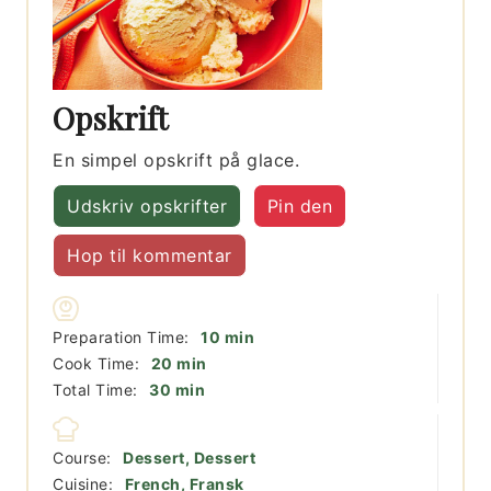
Opskrift
En simpel opskrift på glace.
Udskriv opskrifter
Pin den
Hop til kommentar
minutter
Preparation Time:
10
min
minutter
Cook Time:
20
min
minutter
Total Time:
30
min
Course:
Dessert, Dessert
Cuisine:
French, Fransk