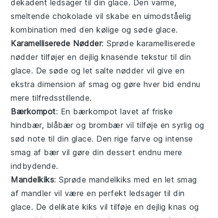
dekadent ledsager til din
glace
. Den varme,
smeltende
chokolade
vil skabe en uimodståelig
kombination med den kølige og søde
glace
.
Karamelliserede Nødder
: Sprøde
karamelliserede
nødder
tilføjer en dejlig knasende tekstur til din
glace
. De søde og let salte
nødder
vil give en
ekstra dimension af smag og gøre hver bid endnu
mere tilfredsstillende.
Bærkompot
: En
bærkompot
lavet af friske
hindbær
,
blåbær
og
brombær
vil tilføje en syrlig og
sød note til din
glace
. Den rige farve og intense
smag af
bær
vil gøre din
dessert
endnu mere
indbydende.
Mandelkiks
: Sprøde
mandelkiks
med en let smag
af
mandler
vil være en perfekt ledsager til din
glace
. De delikate
kiks
vil tilføje en dejlig knas og