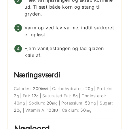
Flæk vaniljestangen og skrab kornene
ud. Tilsæt både korn og stang til
gryden.
Varm op ved lav varme, indtil sukkeret
er opløst.
Fjern vaniljestangen og lad glazen
køle af.
Næringsværdi
Calories:
200
|
Carbohydrates:
20
|
Protein:
kcal
g
2
|
Fat:
12
|
Saturated Fat:
8
|
Cholesterol:
g
g
g
40
|
Sodium:
20
|
Potassium:
50
|
Sugar:
mg
mg
mg
20
|
Vitamin A:
100
|
Calcium:
50
g
IU
mg
Nøgleord