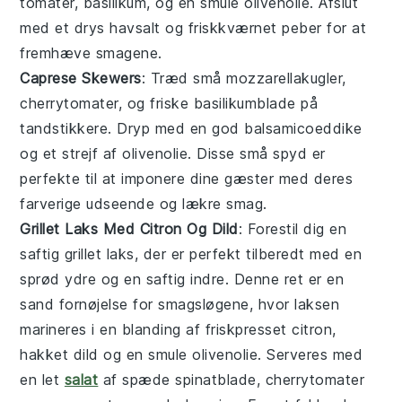
tomater
,
basilikum
, og en smule
olivenolie
. Afslut
med et drys
havsalt
og friskkværnet
peber
for at
fremhæve smagene.
Caprese Skewers
: Træd små
mozzarellakugler
,
cherrytomater
, og friske
basilikumblade
på
tandstikkere. Dryp med en god
balsamicoeddike
og et strejf af
olivenolie
. Disse små
spyd
er
perfekte til at imponere dine gæster med deres
farverige udseende og lækre smag.
Grillet Laks Med Citron Og Dild
: Forestil dig en
saftig
grillet laks
, der er perfekt tilberedt med en
sprød ydre og en saftig indre. Denne ret er en
sand fornøjelse for smagsløgene, hvor laksen
marineres i en blanding af friskpresset citron,
hakket dild og en smule olivenolie. Serveres med
en let
salat
af spæde spinatblade, cherrytomater