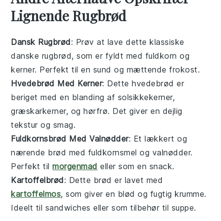
Lignende Rugbrød
Dansk Rugbrød
: Prøv at lave dette klassiske
danske rugbrød, som er fyldt med
fuldkorn
og
kerner
. Perfekt til en sund og mættende
frokost
.
Hvedebrød Med Kerner
: Dette hvedebrød er
beriget med en blanding af
solsikkekerner
,
græskarkerner
, og
hørfrø
. Det giver en dejlig
tekstur
og smag.
Fuldkornsbrød Med Valnødder
: Et lækkert og
nærende brød med
fuldkornsmel
og
valnødder
.
Perfekt til
morgenmad
eller som en
snack
.
Kartoffelbrød
: Dette brød er lavet med
kartoffelmos
, som giver en blød og fugtig
krumme
.
Ideelt til
sandwiches
eller som tilbehør til
suppe
.