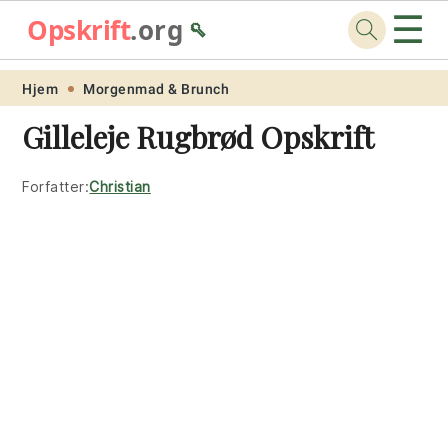
☰
Opskrift
.org
🥄
Skip
Skip
Skip
Skip
Hjem
Morgenmad & Brunch
to
to
to
to
Gilleleje Rugbrød Opskrift
primary
main
primary
footer
navigation
content
sidebar
Forfatter:
Christian