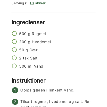
Servings:
10
skiver
Ingredienser
500
g
Rugmel
200
g
Hvedemel
50
g
Gær
2
tsk
Salt
500
ml
Vand
Instruktioner
Opløs gæren i lunkent vand.
Tilsæt rugmel, hvedemel og salt. Rør