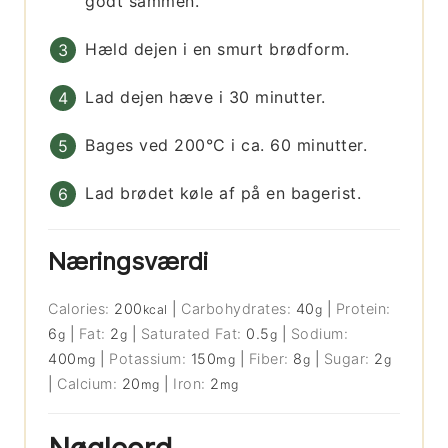
godt sammen.
Hæld dejen i en smurt brødform.
Lad dejen hæve i 30 minutter.
Bages ved 200°C i ca. 60 minutter.
Lad brødet køle af på en bagerist.
Næringsværdi
Calories:
200
|
Carbohydrates:
40
|
Protein:
kcal
g
6
|
Fat:
2
|
Saturated Fat:
0.5
|
Sodium:
g
g
g
400
|
Potassium:
150
|
Fiber:
8
|
Sugar:
2
mg
mg
g
g
|
Calcium:
20
|
Iron:
2
mg
mg