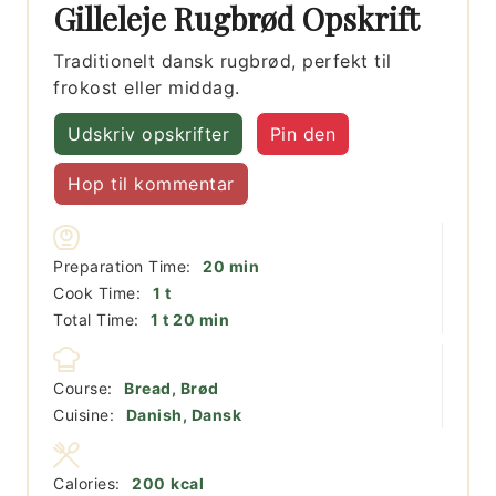
Gilleleje Rugbrød Opskrift
Traditionelt dansk rugbrød, perfekt til
frokost eller middag.
Udskriv opskrifter
Pin den
Hop til kommentar
minutter
Preparation Time:
20
min
time
Cook Time:
1
t
time
minutter
Total Time:
1
t
20
min
Course:
Bread, Brød
Cuisine:
Danish, Dansk
Calories:
200
kcal