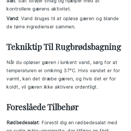
Salt
: Salt tilføjer smag og hjælper med at
kontrollere gærens aktivitet.
Vand
: Vand bruges til at opløse gæren og blande
de tørre ingredienser sammen.
Tekniktip Til Rugbrødsbagning
Når du opløser
gæren
i lunkent
vand
, sørg for at
temperaturen er omkring 37°C. Hvis vandet er for
varmt, kan det dræbe gæren, og hvis det er for
koldt, vil gæren ikke aktivere ordentligt.
Foreslåede Tilbehør
Rødbedesalat
: Forestil dig en
rødbedesalat
med
en syrlig
æble
-vinaigrette, der tilføjer en frisk