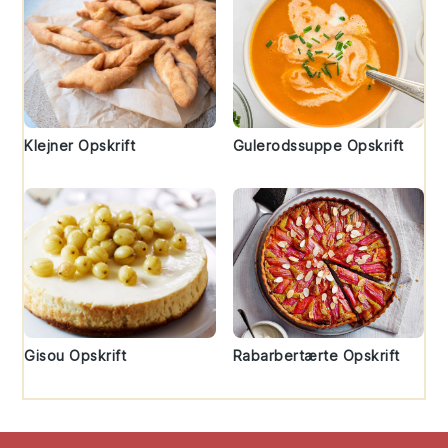
Klejner Opskrift
Gulerodssuppe Opskrift
Gisou Opskrift
Rabarbertærte Opskrift