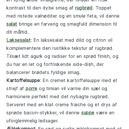
kontrast til den dybe smag af
rugbrød
. Toppet
med ristede
valnødder
og en smule
feta
, vil denne
salat
bringe en farverig og smagfuld dimension til
dit måltid.
Laksesalat
: En
laksesalat
med
dild
og
citron
vil
komplementere den rustikke tekstur af
rugbrød
.
Tilsæt lidt
agurk
og
radiser
for en sprød finish, og
du har en let og forfriskende side-dish, der
balancerer brødets fyldige smag.
Kartoffelsuppe
: En cremet
kartoffelsuppe
med et
strejf af
porre
og
timian
vil varme din sjæl og
harmonere perfekt med det nybagte
rugbrød
.
Serveret med en klat
creme fraiche
og et drys af
sprøde
bacon
-stykker, vil denne
suppe
være en
uforglemmelig ledsager.
Æblekompot
: En sød og syrlig
æblekompot
med et