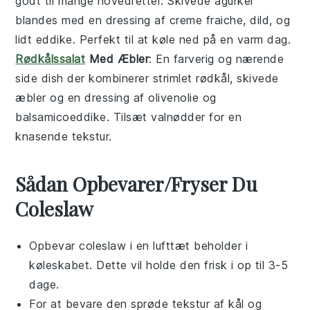
godt til mange hovedretter. Skivede agurker
blandes med en dressing af creme fraiche, dild, og
lidt eddike. Perfekt til at køle ned på en varm dag.
Rødkålssalat
Med Æbler
: En farverig og nærende
side dish
der kombinerer strimlet rødkål, skivede
æbler og en dressing af olivenolie og
balsamicoeddike. Tilsæt valnødder for en
knasende tekstur.
Sådan Opbevarer/Fryser Du
Coleslaw
Opbevar
coleslaw
i en lufttæt beholder i
køleskabet. Dette vil holde den frisk i op til 3-5
dage.
For at bevare den sprøde tekstur af
kål
og