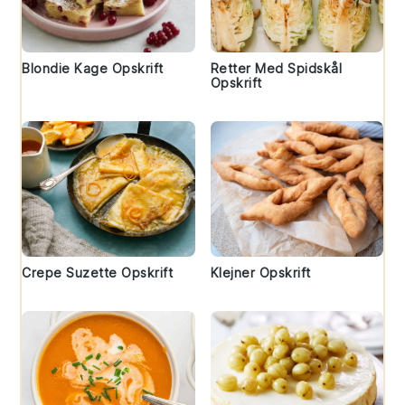
Blondie Kage Opskrift
Retter Med Spidskål
Opskrift
Crepe Suzette Opskrift
Klejner Opskrift