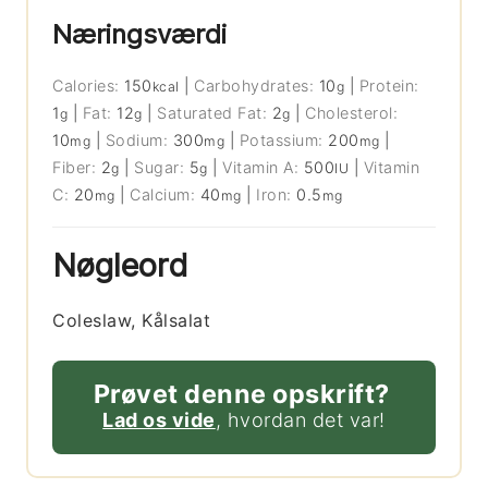
Næringsværdi
Calories:
150
|
Carbohydrates:
10
|
Protein:
kcal
g
1
|
Fat:
12
|
Saturated Fat:
2
|
Cholesterol:
g
g
g
10
|
Sodium:
300
|
Potassium:
200
|
mg
mg
mg
Fiber:
2
|
Sugar:
5
|
Vitamin A:
500
|
Vitamin
g
g
IU
C:
20
|
Calcium:
40
|
Iron:
0.5
mg
mg
mg
Nøgleord
Coleslaw, Kålsalat
Prøvet denne opskrift?
Lad os vide
, hvordan det var!