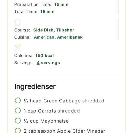
minutter
Preparation Time:
15
min
minutter
Total Time:
15
min
Course:
Side Dish, Tilbehør
Cuisine:
American, Amerikansk
Calories:
150
kcal
Servings:
4
servings
Ingredienser
½
head
Green Cabbage
shredded
1
cup
Carrots
shredded
½
cup
Mayonnaise
2
tablespoon
Apple Cider Vinegar