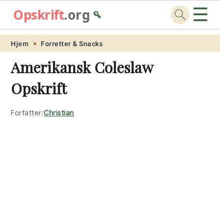
☰
Opskrift
.org
🥄
Skip
Skip
Skip
Skip
Hjem
Forretter & Snacks
to
to
to
to
Amerikansk Coleslaw
primary
main
primary
footer
Opskrift
navigation
content
sidebar
Forfatter:
Christian