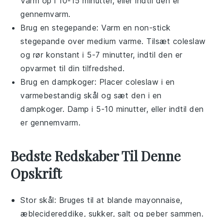
Varm op i 10-15 minutter, eller indtil den er
gennemvarm.
Brug en
stegepande
: Varm en non-stick
stegepande over medium varme. Tilsæt
coleslaw
og rør konstant i 5-7 minutter, indtil den er
opvarmet til din tilfredshed.
Brug en
dampkoger
: Placer
coleslaw
i en
varmebestandig skål og sæt den i en
dampkoger. Damp i 5-10 minutter, eller indtil den
er gennemvarm.
Bedste Redskaber Til Denne
Opskrift
Stor skål
: Bruges til at blande mayonnaise,
æblecidereddike, sukker, salt og peber sammen.