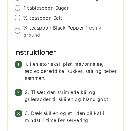
1
tablespoon
Sugar
½
teaspoon
Salt
¼
teaspoon
Black Pepper
freshly
ground
Instruktioner
1. I en stor skål, pisk mayonnaise,
æblecidereddike, sukker, salt og peber
sammen.
2. Tilsæt den strimlede kål og
gulerødder til skålen og bland godt.
3. Dæk skålen og stil den på køl i
mindst 1 time før servering.