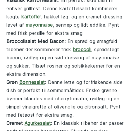
Klassisk Kartoffelsalat
: En perfekt
side dish
til
enhver grillfest. Denne kartoffelsalat kombinerer
kogte
kartofler
, hakket løg, og en cremet dressing
lavet af
mayonnaise
, sennep og lidt eddike. Pynt
med frisk persille for ekstra smag.
Broccolisalat Med Bacon
: En sprød og smagfuld
tilbehør
der kombinerer frisk
broccoli
, sprødstegt
bacon, rødløg og en sød dressing af mayonnaise
og sukker. Tilsæt rosiner og solsikkekerner for en
ekstra dimension.
Grøn
Bønnesalat
: Denne lette og forfriskende
side
dish
er perfekt til sommermåltider. Friske grønne
bønner blandes med cherrytomater, rødløg og en
simpel vinaigrette af olivenolie og citronsaft. Pynt
med fetaost for ekstra smag.
Cremet
Agurkesalat
: En klassisk
tilbehør
der passer