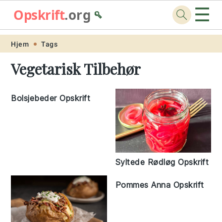
☰
Opskrift
.org
🥄
Skip
Skip
Skip
Skip
Hjem
Tags
to
to
to
to
Vegetarisk Tilbehør
primary
main
primary
footer
navigation
content
sidebar
Bolsjebeder Opskrift
Syltede Rødløg Opskrift
Pommes Anna Opskrift