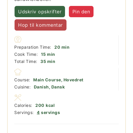
Udskriv opskrifter
Pin den
Hop til kommentar
minutter
Preparation Time:
20
min
minutter
Cook Time:
15
min
minutter
Total Time:
35
min
Course:
Main Course, Hovedret
Cuisine:
Danish, Dansk
Calories:
200
kcal
Servings:
4
servings