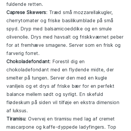
fuldende retten.
Caprese Skewers
: Træd små
mozzarellakugler
,
cherrytomater
og friske
basilikumblade
på små
spyd. Dryp med
balsamicoeddike
og en smule
olivenolie
. Drys med
havsalt
og friskkværnet
peber
for at fremhæve smagene. Server som en frisk og
farverig forret.
Chokoladefondant
: Forestil dig en
chokoladefondant
med en flydende midte, der
smelter på tungen. Server den med en kugle
vaniljeis og et drys af friske bær for en perfekt
balance mellem sødt og syrligt. En skefuld
flødeskum på siden vil tilføje en ekstra dimension
af luksus.
Tiramisu
: Overvej en
tiramisu
med lag af cremet
mascarpone og kaffe-dyppede ladyfingers. Top