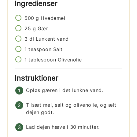
Ingredienser
500
g
Hvedemel
25
g
Gær
3
dl
Lunkent vand
1
teaspoon
Salt
1
tablespoon
Olivenolie
Instruktioner
Opløs gæren i det lunkne vand.
Tilsæt mel, salt og olivenolie, og ælt
dejen godt.
Lad dejen hæve i 30 minutter.