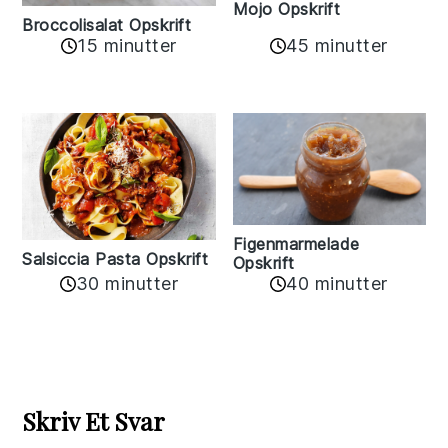
Mojo Opskrift
Broccolisalat Opskrift
15 minutter
45 minutter
Figenmarmelade
Salsiccia Pasta Opskrift
Opskrift
30 minutter
40 minutter
Reader
Interactions
Skriv Et Svar