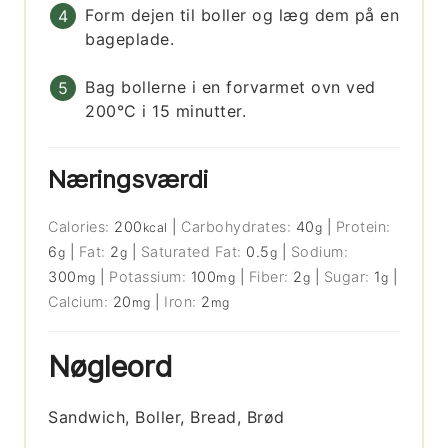
Form dejen til boller og læg dem på en
bageplade.
Bag bollerne i en forvarmet ovn ved
200°C i 15 minutter.
Næringsværdi
Calories:
200
|
Carbohydrates:
40
|
Protein:
kcal
g
6
|
Fat:
2
|
Saturated Fat:
0.5
|
Sodium:
g
g
g
300
|
Potassium:
100
|
Fiber:
2
|
Sugar:
1
|
mg
mg
g
g
Calcium:
20
|
Iron:
2
mg
mg
Nøgleord
Sandwich, Boller, Bread, Brød