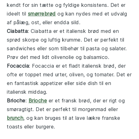
kendt for sin tætte og fyldige konsistens. Det er
ideelt til
smørrebrød
og kan nydes med et udvalg
af
pålæg
,
ost
, eller endda
sild
.
Ciabatta
: Ciabatta er et italiensk brød med en
sprød skorpe og luftig krumme. Det er perfekt til
sandwiches
eller som tilbehør til
pasta
og
salater
.
Prøv det med lidt
olivenolie
og
balsamico
.
Focaccia
: Focaccia er et fladt italiensk brød, der
ofte er toppet med
urter
,
oliven
, og
tomater
. Det er
en fantastisk
appetizer
eller
side dish
til en
italiensk middag
.
Brioche
:
Brioche
er et fransk brød, der er rigt og
smøragtigt. Det er perfekt til
morgenmad
eller
brunch
, og kan bruges til at lave lækre
franske
toasts
eller
burgere
.