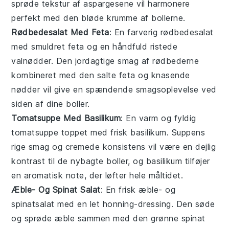
sprøde tekstur af aspargesene vil harmonere
perfekt med den bløde krumme af bollerne.
Rødbedesalat Med Feta
: En farverig
rødbedesalat
med smuldret
feta
og en håndfuld ristede
valnødder
. Den jordagtige smag af rødbederne
kombineret med den salte feta og knasende
nødder vil give en spændende smagsoplevelse ved
siden af dine boller.
Tomatsuppe Med Basilikum
: En varm og fyldig
tomatsuppe
toppet med frisk
basilikum
. Suppens
rige smag og cremede konsistens vil være en dejlig
kontrast til de nybagte boller, og basilikum tilføjer
en aromatisk note, der løfter hele måltidet.
Æble- Og Spinat Salat
: En frisk
æble
- og
spinat
salat med en let
honning
-dressing. Den søde
og sprøde æble sammen med den grønne spinat