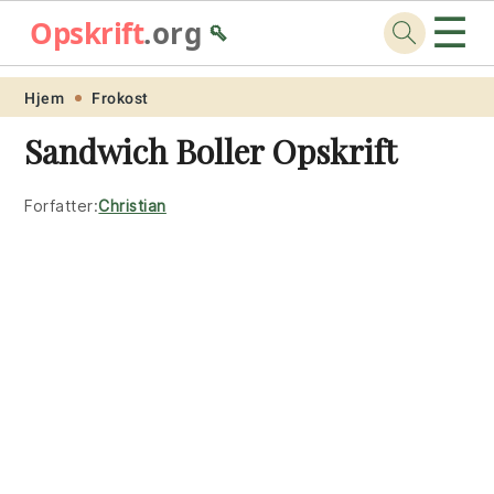
☰
Opskrift
.org
🥄
Skip
Skip
Skip
Skip
Hjem
Frokost
to
to
to
to
Sandwich Boller Opskrift
primary
main
primary
footer
navigation
content
sidebar
Forfatter:
Christian