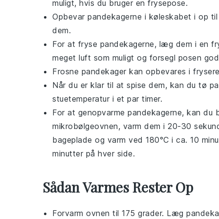
muligt, hvis du bruger en frysepose.
Opbevar
pandekagerne
i køleskabet i op t
dem.
For at fryse
pandekagerne
, læg dem i en 
meget luft som muligt og forsegl posen god
Frosne
pandekager
kan opbevares i fryseren
Når du er klar til at spise dem, kan du tø
pa
stuetemperatur i et par timer.
For at genopvarme
pandekagerne
, kan du 
mikrobølgeovnen, varm dem i 20-30 sekunde
bageplade og varm ved 180°C i ca. 10 minu
minutter på hver side.
Sådan Varmes Rester Op
Forvarm ovnen til 175 grader. Læg
pandeka