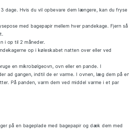
il 3 dage. Hvis du vil opbevare dem længere, kan du fryse
frysepose med bagepapir mellem hver
pandekage
. Fjern så
t.
 i op til 2 måneder.
ndekagerne
op i køleskabet natten over eller ved
bruge en mikrobølgeovn, ovn eller en pande. I
r ad gangen, indtil de er varme. I ovnen, læg dem på e
tter. På panden, varm dem ved middel varme i et par
ger
på en bageplade med bagepapir og dæk dem med