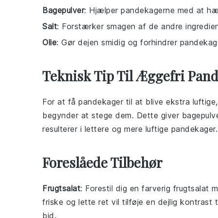
Bagepulver
: Hjælper pandekagerne med at hæv
Salt
: Forstærker smagen af de andre ingredien
Olie
: Gør dejen smidig og forhindrer pandekag
Teknisk Tip Til Æggefri Pan
For at få
pandekager
til at blive ekstra luftig
begynder at stege dem. Dette giver
bagepulv
resulterer i lettere og mere luftige
pandekager
.
Foreslåede Tilbehør
Frugtsalat
: Forestil dig en farverig
frugtsalat
m
friske og lette ret vil tilføje en dejlig kontra
bid.