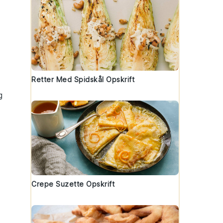
Retter Med Spidskål Opskrift
g
Crepe Suzette Opskrift