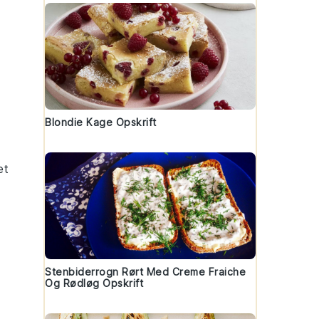
Blondie Kage Opskrift
et
Stenbiderrogn Rørt Med Creme Fraiche
Og Rødløg Opskrift