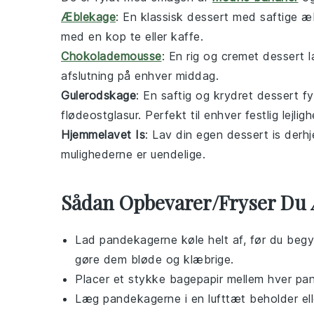
Æblekage
: En klassisk
dessert
med saftige æbl
med en kop te eller kaffe.
Chokolademousse
: En rig og cremet
dessert
l
afslutning på enhver middag.
Gulerodskage
: En saftig og krydret
dessert
fy
flødeostglasur. Perfekt til enhver festlig lejligh
Hjemmelavet Is
: Lav din egen
dessert
is derhj
mulighederne er uendelige.
Sådan Opbevarer/Fryser Du
Lad
pandekagerne
køle helt af, før du be
gøre dem bløde og klæbrige.
Placer et stykke bagepapir mellem hver
pa
Læg
pandekagerne
i en lufttæt beholder el