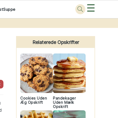
☰
st
Suppe
Primary
Sidebar
Relaterede Opskrifter
t
Cookies Uden
Pandekager
g
Æg Opskrift
Uden Mælk
Opskrift
d