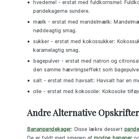
hvedemel
- erstat med
fuldkornsmel
: Fuldk
pandekagerne sundere.
mælk
- erstat med
mandelmælk
: Mandelmæl
nøddeagtig smag.
sukker
- erstat med
kokossukker
: Kokossuk
karamelagtig smag.
bagepulver
- erstat med
natron og citronsa
den samme hævningseffekt som bagepulve
salt
- erstat med
havsalt
: Havsalt har en m
olie
- erstat med
kokosolie
: Kokosolie tilf
Andre Alternative Opskrift
Bananpandekager
: Disse lækre
dessert
pande
De er fyldt med smagen af
modne bananer
og