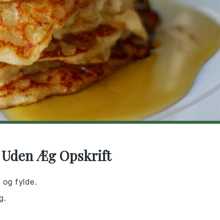
 Uden Æg Opskrift
r og fylde.
g.