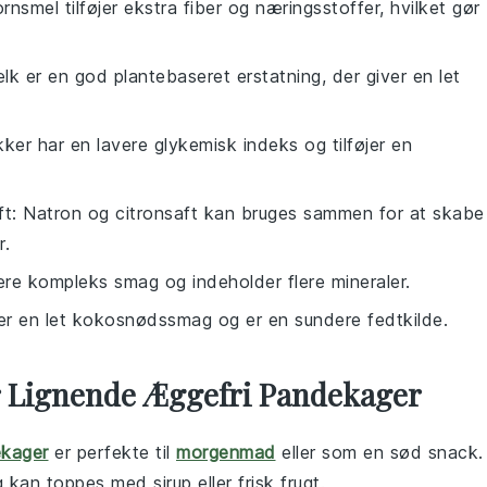
ornsmel tilføjer ekstra fiber og næringsstoffer, hvilket gør
k er en god plantebaseret erstatning, der giver en let
ker har en lavere glykemisk indeks og tilføjer en
ft
: Natron og citronsaft kan bruges sammen for at skabe
r.
ere kompleks smag og indeholder flere mineraler.
øjer en let kokosnødssmag og er en sundere fedtkilde.
er Lignende Æggefri Pandekager
kager
er perfekte til
morgenmad
eller som en sød snack.
 kan toppes med sirup eller frisk frugt.