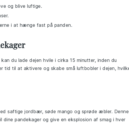
e og blive luftige.
ser.
erne i at hænge fast på panden.
dekager
e, kan du lade dejen hvile i cirka 15 minutter, inden du
er
tid til at aktivere og skabe små luftbobler i dejen, hvilk
ed saftige
jordbær
, søde
mango
og sprøde
æbler
. Denne
st til dine pandekager og give en eksplosion af smag i hver