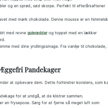
er og en sprød, sød skorpe. Perfekt til efterårsaftener
avet med mørk chokolade. Denne mousse er en himmels
ldt med revne
gulerødder
og toppet med en lækker
ed.
emme med dine yndlingssmage. Fra vanilje til chokolade,
 Æggefri Pandekager
gynder at opbevare dem. Dette forhindrer kondens, som k
ndekage
for at undgå, at de klistrer sammen.
ler en frysepose. Sørg for at fjerne så meget luft som