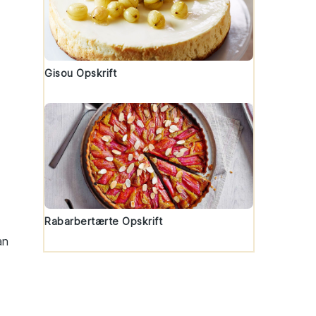
k
Gisou Opskrift
Rabarbertærte Opskrift
an