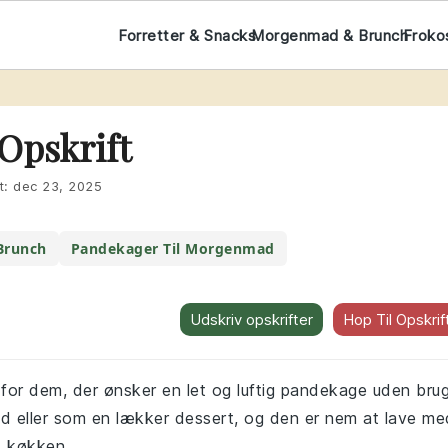
Forretter & Snacks
Morgenmad & Brunch
Froko
Opskrift
t:
dec 23, 2025
Brunch
Pandekager Til Morgenmad
Udskriv opskrifter
Hop Til Opskrif
for dem, der ønsker en let og luftig pandekage uden bru
ad eller som en lækker dessert, og den er nem at lave me
it køkken.