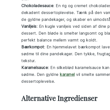
Chokoladesauce
: En rig og cremet
chokolade
dekadent dessertoplevelse. Tænk på den va
de gyldne pandekager, og skaber en uimodstå
Vaniljeis
: En kugle
vaniljeis
ved siden af dine pa
dessert. Den bløde
is
smelter langsomt og bla
perfekt balance mellem varmt og koldt.
Bærkompot
: En hjemmelavet
bærkompot
lave
sødme til dine pandekager. Den tykke, frugta
tekstur.
Karamelsauce
: En silkeblød
karamelsauce
kan 
sødme. Den gyldne
karamel
vil smelte samme
dessertoplevelse.
Alternative Ingredienser