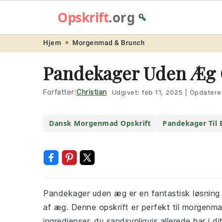
Opskrift
.org
🥄
Skip
Skip
Skip
Skip
Hjem
Morgenmad & Brunch
to
to
to
to
Pandekager Uden Æg 
primary
main
primary
footer
navigation
content
sidebar
Forfatter:
Christian
Udgivet:
feb 11, 2025
|
Opdatere
Dansk Morgenmad Opskrift
Pandekager Til 
Pandekager uden æg er en fantastisk løsning 
af æg. Denne opskrift er perfekt til morgenm
ingredienser, du sandsynligvis allerede har i d