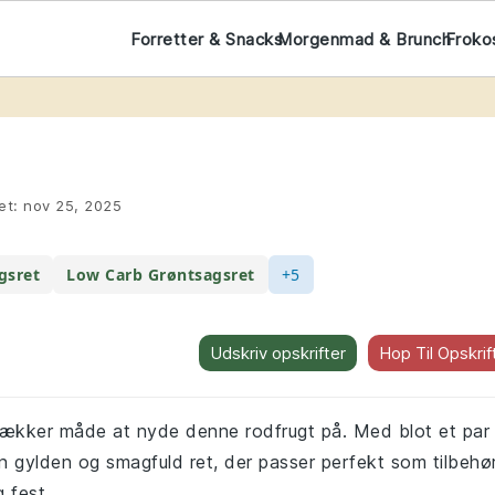
Forretter & Snacks
Morgenmad & Brunch
Froko
et:
nov 25, 2025
gsret
Low Carb Grøntsagsret
+5
Udskriv opskrifter
Hop Til Opskrif
g lækker måde at nyde denne rodfrugt på. Med blot et par
 en gylden og smagfuld ret, der passer perfekt som tilbehø
 fest.