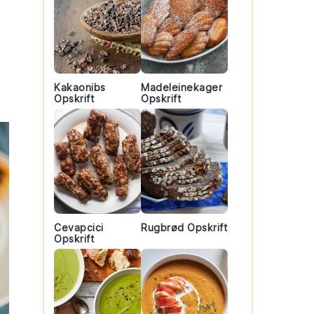
Kakaonibs
Madeleinekager
Opskrift
Opskrift
Cevapcici
Rugbrød Opskrift
Opskrift