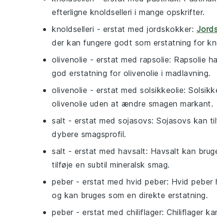
efterligne knoldselleri i mange opskrifter.
knoldselleri
- erstat med
jordskokker
:
Jord
der kan fungere godt som erstatning for kno
olivenolie
- erstat med
rapsolie
: Rapsolie ha
god erstatning for olivenolie i madlavning.
olivenolie
- erstat med
solsikkeolie
: Solsikk
olivenolie uden at ændre smagen markant.
salt
- erstat med
sojasovs
: Sojasovs kan ti
dybere smagsprofil.
salt
- erstat med
havsalt
: Havsalt kan brug
tilføje en subtil mineralsk smag.
peber
- erstat med
hvid peber
: Hvid peber 
og kan bruges som en direkte erstatning.
peber
- erstat med
chiliflager
: Chiliflager k