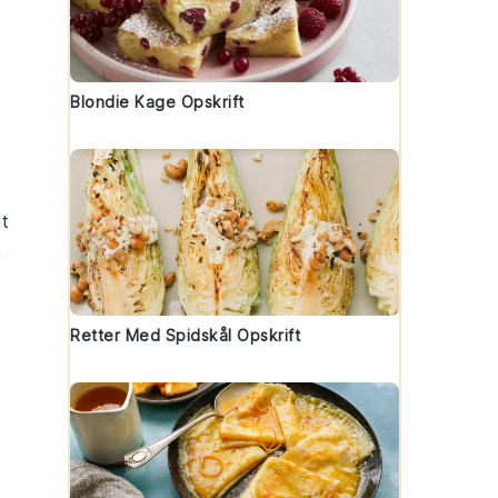
Blondie Kage Opskrift
at
,
Retter Med Spidskål Opskrift