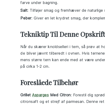
farve under bagning.
Salt
: Tilføjer smag og fremhæver de naturlige 
Peber
: Giver en let krydret smag, der komplem
Tekniktip Til Denne Opskrift
Når du skærer
knoldselleri
i tern, så prøv at h
de bliver jævnt tilberedt i ovnen. Hvis ternene
mens større tern kan ende med at være under
på cirka 1-2 cm.
Foreslåede Tilbehør
Grillet
Asparges
Med Citron
: Forestil dig sprø
citronsaft
og et strejf af
parmesan
. Denne ret 