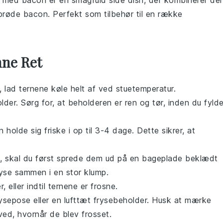
med bacon er en smagfuld
side dish
, der kombinerer de
 sprøde bacon. Perfekt som
tilbehør
til en række
nne Ret
, lad ternene køle helt af ved stuetemperatur.
lder. Sørg for, at beholderen er ren og tør, inden du fylde
holde sig friske i op til 3-4 dage. Dette sikrer, at
, skal du først sprede dem ud på en bageplade beklædt
ryse sammen i en stor klump.
, eller indtil ternene er frosne.
rysepose eller en lufttæt frysebeholder. Husk at mærke
ed, hvornår de blev frosset.