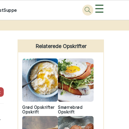
☰
st
Suppe
Primary
Sidebar
Relaterede Opskrifter
t
Grød Opskrifter
Smørrebrød
Opskrift
Opskrift
r