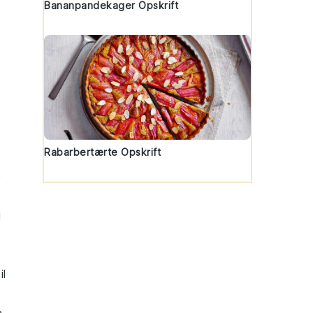
Bananpandekager Opskrift
Rabarbertærte Opskrift
e
g
il