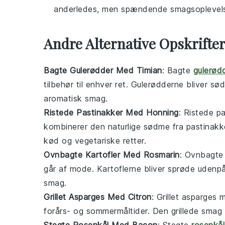
anderledes, men spændende smagsoplevel
Andre Alternative Opskrift
Bagte Gulerødder Med Timian
: Bagte
gulerød
tilbehør
til enhver ret. Gulerødderne bliver søde
aromatisk smag.
Ristede Pastinakker Med Honning
: Ristede p
kombinerer den naturlige sødme fra pastinakk
kød og
vegetariske
retter.
Ovnbagte Kartofler Med Rosmarin
: Ovnbagt
går af mode. Kartoflerne bliver sprøde udenpå 
smag.
Grillet Asparges Med Citron
: Grillet asparges 
forårs- og sommermåltider. Den grillede smag 