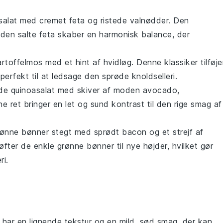
alat
med cremet
feta
og ristede
valnødder
. Den
den salte
feta
skaber en harmonisk balance, der
artoffelmos
med et hint af
hvidløg
. Denne klassiker tilføje
 perfekt til at ledsage den sprøde
knoldselleri
.
nde
quinoasalat
med skiver af moden
avocado
,
ne ret bringer en let og sund kontrast til den rige smag af
rønne bønner
stegt med sprødt
bacon
og et strejf af
øfter de enkle
grønne bønner
til nye højder, hvilket gør
ri
.
 har en lignende tekstur og en mild, sød smag, der kan