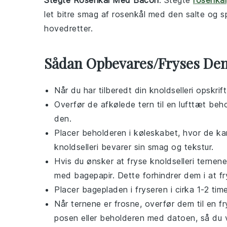
Stegte Rosenkål Med Bacon
: Stegte
rosenkål
let bitre smag af rosenkål med den salte og
hovedretter.
Sådan Opbevares/Fryses De
Når du har tilberedt din
knoldselleri
opskrift
Overfør de afkølede tern til en lufttæt beho
den.
Placer beholderen i køleskabet, hvor de kan 
knoldselleri
bevarer sin smag og tekstur.
Hvis du ønsker at fryse
knoldselleri
ternene
med bagepapir. Dette forhindrer dem i at f
Placer bagepladen i fryseren i cirka 1-2 timer
Når ternene er frosne, overfør dem til en f
posen eller beholderen med datoen, så du v