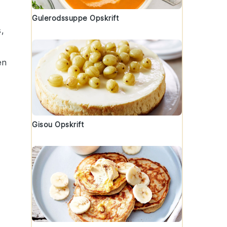
Gulerodssuppe Opskrift
,
en
Gisou Opskrift
n