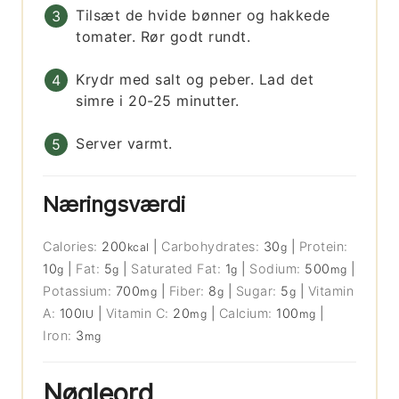
Tilsæt de hvide bønner og hakkede
tomater. Rør godt rundt.
Krydr med salt og peber. Lad det
simre i 20-25 minutter.
Server varmt.
Næringsværdi
Calories:
200
|
Carbohydrates:
30
|
Protein:
kcal
g
10
|
Fat:
5
|
Saturated Fat:
1
|
Sodium:
500
|
g
g
g
mg
Potassium:
700
|
Fiber:
8
|
Sugar:
5
|
Vitamin
mg
g
g
A:
100
|
Vitamin C:
20
|
Calcium:
100
|
IU
mg
mg
Iron:
3
mg
Nøgleord