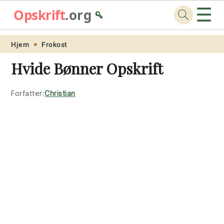
☰
Opskrift
.org
🥄
Skip
Skip
Skip
Skip
Hjem
Frokost
to
to
to
to
Hvide Bønner Opskrift
primary
main
primary
footer
navigation
content
sidebar
Forfatter:
Christian