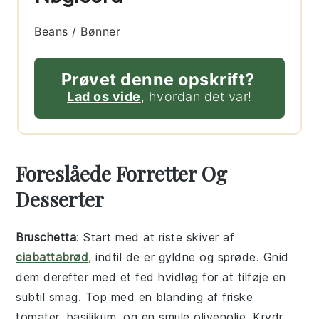
Beans / Bønner
Prøvet denne opskrift?
Lad os vide
, hvordan det var!
Foreslåede Forretter Og
Desserter
Bruschetta
: Start med at riste skiver af
ciabattabrød
, indtil de er gyldne og sprøde. Gnid
dem derefter med et fed
hvidløg
for at tilføje en
subtil smag. Top med en blanding af friske
tomater
,
basilikum
, og en smule
olivenolie
. Krydr