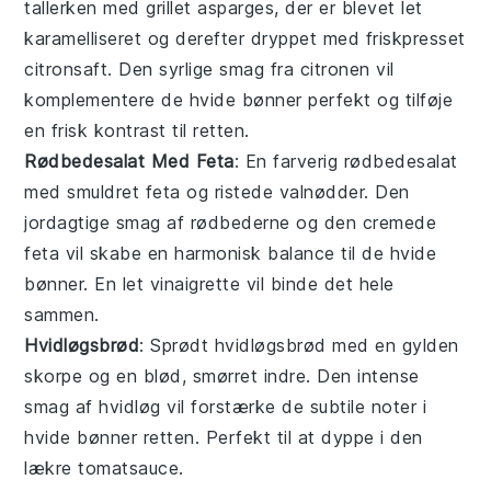
tallerken med
grillet asparges
, der er blevet let
karamelliseret og derefter dryppet med friskpresset
citronsaft
. Den syrlige smag fra citronen vil
komplementere de
hvide bønner
perfekt og tilføje
en frisk kontrast til retten.
Rødbedesalat Med Feta
: En farverig
rødbedesalat
med smuldret
feta
og ristede
valnødder
. Den
jordagtige smag af rødbederne og den cremede
feta vil skabe en harmonisk balance til de
hvide
bønner
. En let
vinaigrette
vil binde det hele
sammen.
Hvidløgsbrød
: Sprødt
hvidløgsbrød
med en gylden
skorpe og en blød, smørret indre. Den intense
smag af
hvidløg
vil forstærke de subtile noter i
hvide bønner
retten. Perfekt til at dyppe i den
lækre
tomatsauce
.