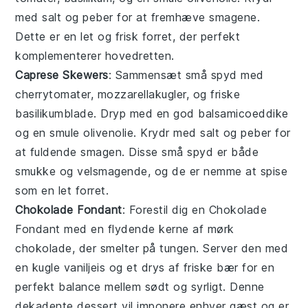
med
salt
og
peber
for at fremhæve smagene.
Dette er en let og frisk forret, der perfekt
komplementerer hovedretten.
Caprese Skewers
: Sammensæt små
spyd
med
cherrytomater
,
mozzarellakugler
, og friske
basilikumblade
. Dryp med en god
balsamicoeddike
og en smule
olivenolie
. Krydr med
salt
og
peber
for
at fuldende smagen. Disse små spyd er både
smukke og velsmagende, og de er nemme at spise
som en let forret.
Chokolade Fondant
: Forestil dig en
Chokolade
Fondant
med en flydende kerne af mørk
chokolade, der smelter på tungen. Server den med
en kugle vaniljeis og et drys af friske bær for en
perfekt balance mellem sødt og syrligt. Denne
dekadente dessert vil imponere enhver gæst og er