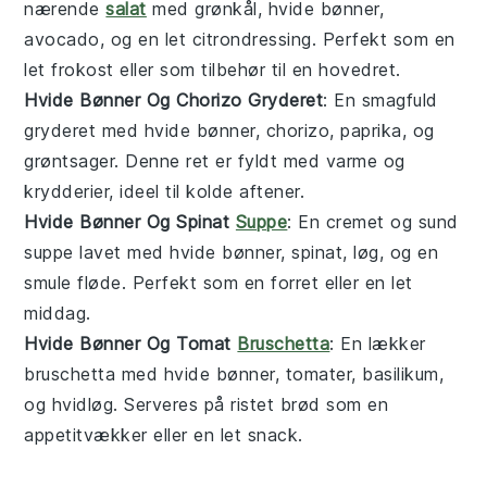
nærende
salat
med
grønkål
,
hvide bønner
,
avocado
, og en let
citrondressing
. Perfekt som en
let frokost eller som tilbehør til en hovedret.
Hvide Bønner Og Chorizo Gryderet
: En smagfuld
gryderet med
hvide bønner
,
chorizo
,
paprika
, og
grøntsager
. Denne ret er fyldt med varme og
krydderier, ideel til kolde aftener.
Hvide Bønner Og Spinat
Suppe
: En cremet og sund
suppe
lavet med
hvide bønner
,
spinat
,
løg
, og en
smule
fløde
. Perfekt som en forret eller en let
middag.
Hvide Bønner Og Tomat
Bruschetta
: En lækker
bruschetta
med
hvide bønner
,
tomater
,
basilikum
,
og
hvidløg
. Serveres på ristet
brød
som en
appetitvækker eller en let snack.