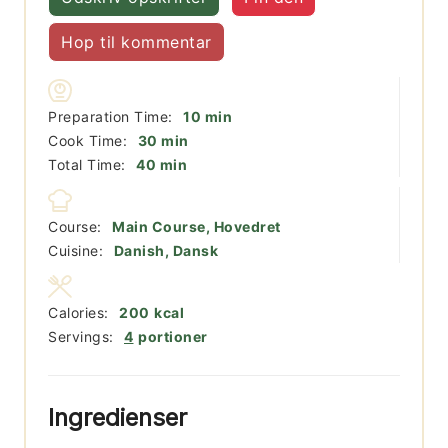
Hop til kommentar
minutter
Preparation Time:
10
min
minutter
Cook Time:
30
min
minutter
Total Time:
40
min
Course:
Main Course, Hovedret
Cuisine:
Danish, Dansk
Calories:
200
kcal
Servings:
4
portioner
Ingredienser