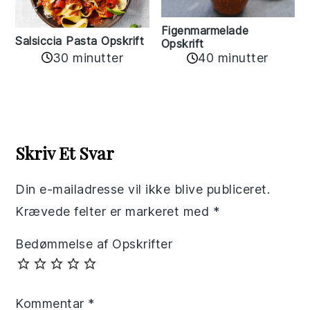
Figenmarmelade
Salsiccia Pasta Opskrift
Opskrift
30 minutter
40 minutter
Reader
Interactions
Skriv Et Svar
Din e-mailadresse vil ikke blive publiceret.
Krævede felter er markeret med
*
Bedømmelse af Opskrifter
Kommentar
*