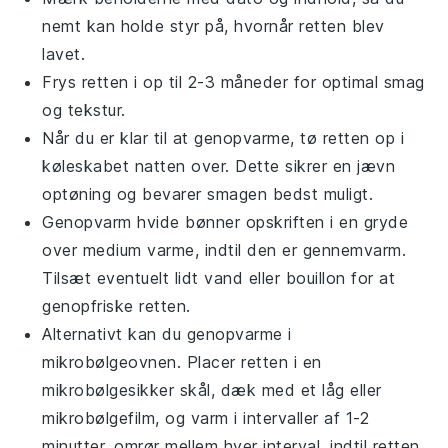
nemt kan holde styr på, hvornår retten blev
lavet.
Frys retten i op til 2-3 måneder for optimal smag
og tekstur.
Når du er klar til at genopvarme, tø retten op i
køleskabet natten over. Dette sikrer en jævn
optøning og bevarer smagen bedst muligt.
Genopvarm
hvide bønner
opskriften i en gryde
over medium varme, indtil den er gennemvarm.
Tilsæt eventuelt lidt
vand
eller
bouillon
for at
genopfriske retten.
Alternativt kan du genopvarme i
mikrobølgeovnen. Placer retten i en
mikrobølgesikker skål, dæk med et låg eller
mikrobølgefilm, og varm i intervaller af 1-2
minutter, omrør mellem hver interval, indtil retten