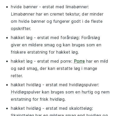
hvide bønner
- erstat med
limabønner
:
Limabønner har en cremet tekstur, der minder
om hvide bønner og fungerer godt i de fleste
opskrifter.
hakket løg
- erstat med
forårsløg
: Forårsløg
giver en mildere smag og kan bruges som en
friskere erstatning for hakket løg.
hakket løg
- erstat med
porre
:
Porre
har en mild
og sød smag, der kan erstatte løg i mange
retter.
hakket hvidløg
- erstat med
hvidløgspulver
:
Hvidløgspulver kan bruges som en hurtig og nem
erstatning for frisk hvidløg.
hakket hvidløg
- erstat med
skalotteløg
:
Skalotteløg har en mildere smag end hvidløg og