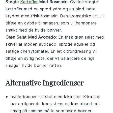
Stegte
Kartofler
Med Rosmarin
: Gyldne
stegte
kartofler
med en sprød ydre og en blød indre,
krydret med frisk
rosmarin
. Den aromatiske urt vil
tilføje en dybde til smagen, som vil harmonere
smukt med de
hvide bønner
.
Grøn Salat Med Avocado
: En frisk
grøn salat
med
skiver af moden
avocado
, sprøde
agurker
og
saftige
cherrytomater
. En let
citrondressing
vil
tilføje en syrlig note, der vil balancere de rige
smage i
hvide bønner
retten.
Alternative Ingredienser
hvide bønner
- erstat med
kikærter
: Kikærter
har en lignende konsistens og kan absorbere
smag på samme måde som hvide bønner.