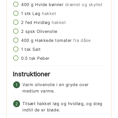
400
g
Hvide bønner
drænet og skyllet
1
stk
Løg
hakket
2
fed
Hvidløg
hakket
2
spsk
Olivenolie
400
g
Hakkede tomater
fra dåse
1
tsk
Salt
0.5
tsk
Peber
Instruktioner
Varm olivenolie i en gryde over
medium varme.
Tilsæt hakket løg og hvidløg, og steg
indtil de er bløde.