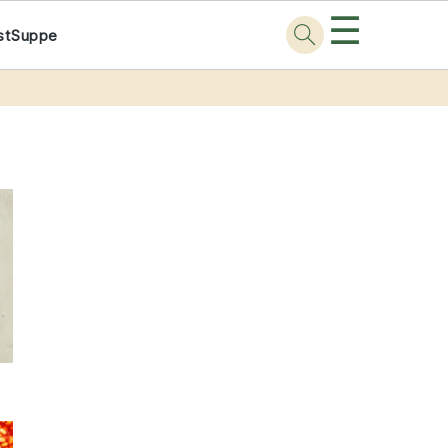
☰
st
Suppe