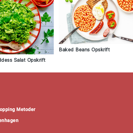
Baked Beans Opskrift
dess Salat Opskrift
opping Metoder
penhagen