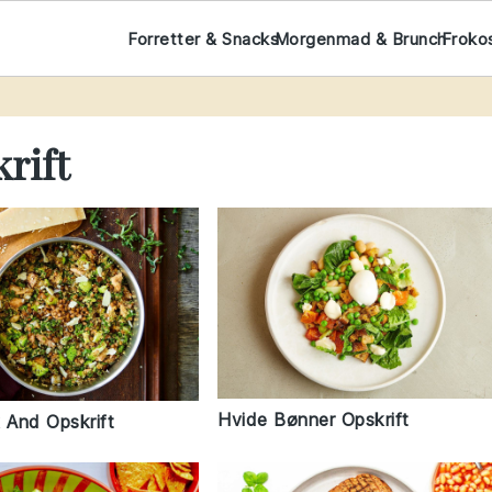
Forretter & Snacks
Morgenmad & Brunch
Froko
rift
Hvide Bønner Opskrift
 And Opskrift