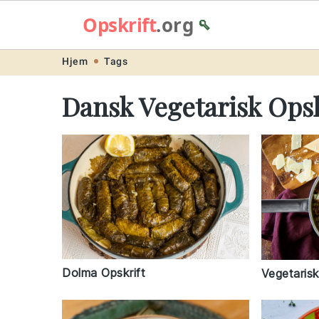
Opskrift
.org
🥄
Skip
Skip
Skip
Skip
Hjem
Tags
to
to
to
to
Dansk Vegetarisk Opsk
primary
main
primary
footer
navigation
content
sidebar
Dolma Opskrift
Vegetarisk