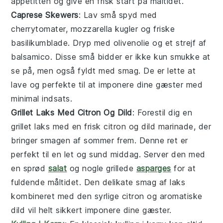
appetitten og give en frisk start på måltidet.
Caprese Skewers
: Lav små spyd med
cherrytomater
,
mozzarella
kugler og friske
basilikumblade
. Dryp med
olivenolie
og et strejf af
balsamico
. Disse små bidder er ikke kun smukke at
se på, men også fyldt med smag. De er lette at
lave og perfekte til at imponere dine gæster med
minimal indsats.
Grillet Laks Med Citron Og Dild
: Forestil dig en
grillet laks
med en frisk
citron
og
dild
marinade, der
bringer smagen af sommer frem. Denne ret er
perfekt til en let og sund middag. Server den med
en sprød
salat
og nogle grillede
asparges
for at
fuldende måltidet. Den delikate smag af
laks
kombineret med den syrlige
citron
og aromatiske
dild
vil helt sikkert imponere dine gæster.