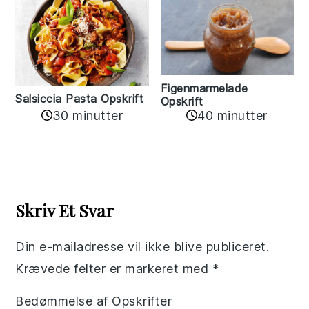
Figenmarmelade
Salsiccia Pasta Opskrift
Opskrift
30 minutter
40 minutter
Reader
Interactions
Skriv Et Svar
Din e-mailadresse vil ikke blive publiceret.
Krævede felter er markeret med
*
Bedømmelse af Opskrifter