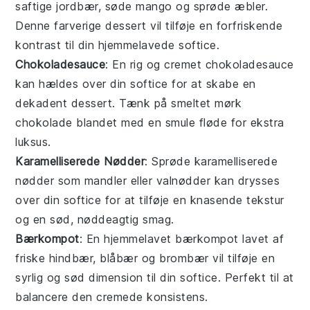
saftige
jordbær
, søde
mango
og sprøde
æbler
.
Denne farverige
dessert
vil tilføje en forfriskende
kontrast til din hjemmelavede
softice
.
Chokoladesauce
: En rig og cremet
chokoladesauce
kan hældes over din
softice
for at skabe en
dekadent
dessert
. Tænk på smeltet
mørk
chokolade
blandet med en smule
fløde
for ekstra
luksus.
Karamelliserede Nødder
: Sprøde
karamelliserede
nødder
som
mandler
eller
valnødder
kan drysses
over din
softice
for at tilføje en knasende tekstur
og en sød, nøddeagtig smag.
Bærkompot
: En hjemmelavet
bærkompot
lavet af
friske
hindbær
,
blåbær
og
brombær
vil tilføje en
syrlig og sød dimension til din
softice
. Perfekt til at
balancere den cremede konsistens.