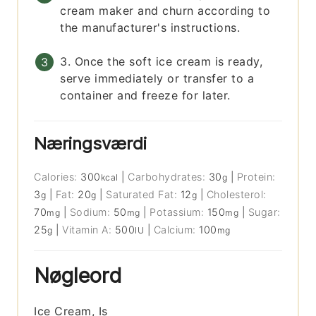
cream maker and churn according to
the manufacturer's instructions.
3. Once the soft ice cream is ready,
serve immediately or transfer to a
container and freeze for later.
Næringsværdi
Calories:
300
|
Carbohydrates:
30
|
Protein:
kcal
g
3
|
Fat:
20
|
Saturated Fat:
12
|
Cholesterol:
g
g
g
70
|
Sodium:
50
|
Potassium:
150
|
Sugar:
mg
mg
mg
25
|
Vitamin A:
500
|
Calcium:
100
g
IU
mg
Nøgleord
Ice Cream, Is