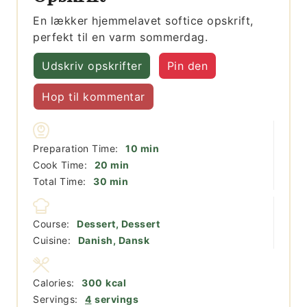
En lækker hjemmelavet softice opskrift,
perfekt til en varm sommerdag.
Udskriv opskrifter
Pin den
Hop til kommentar
minutter
Preparation Time:
10
min
minutter
Cook Time:
20
min
minutter
Total Time:
30
min
Course:
Dessert, Dessert
Cuisine:
Danish, Dansk
Calories:
300
kcal
Servings:
4
servings