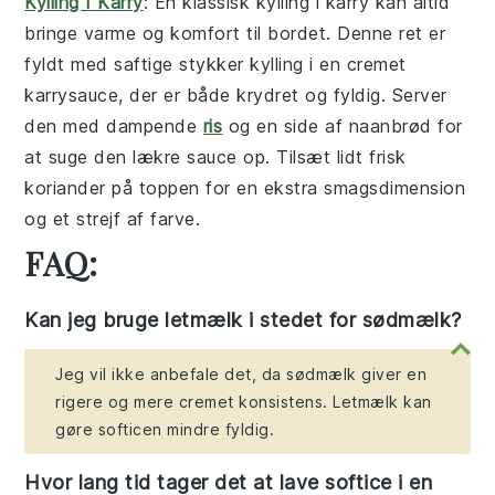
Kylling I Karry
: En klassisk
kylling i karry
kan altid
bringe varme og komfort til bordet. Denne ret er
fyldt med saftige stykker
kylling
i en cremet
karrysauce
, der er både krydret og fyldig. Server
den med dampende
ris
og en side af
naanbrød
for
at suge den lækre sauce op. Tilsæt lidt frisk
koriander
på toppen for en ekstra smagsdimension
og et strejf af farve.
FAQ:
Kan jeg bruge letmælk i stedet for sødmælk?
Jeg vil ikke anbefale det, da sødmælk giver en
rigere og mere cremet konsistens. Letmælk kan
gøre softicen mindre fyldig.
Hvor lang tid tager det at lave softice i en