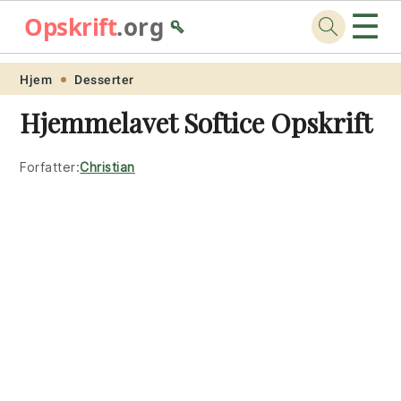
☰
Opskrift
.org
🥄
Skip
Skip
Skip
Skip
Hjem
Desserter
to
to
to
to
Hjemmelavet Softice Opskrift
primary
main
primary
footer
navigation
content
sidebar
Forfatter:
Christian