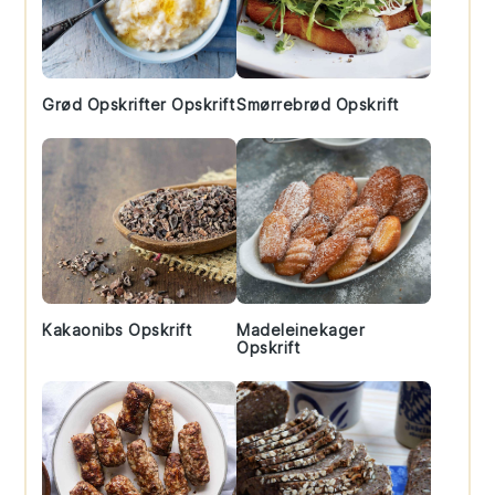
Grød Opskrifter Opskrift
Smørrebrød Opskrift
Kakaonibs Opskrift
Madeleinekager
Opskrift