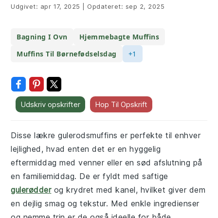
Udgivet:
apr 17, 2025
|
Opdateret:
sep 2, 2025
Bagning I Ovn
Hjemmebagte Muffins
Muffins Til Børnefødselsdag
+1
Udskriv opskrifter
Hop Til Opskrift
Disse lækre gulerodsmuffins er perfekte til enhver
lejlighed, hvad enten det er en hyggelig
eftermiddag med venner eller en sød afslutning på
en familiemiddag. De er fyldt med saftige
gulerødder
og krydret med kanel, hvilket giver dem
en dejlig smag og tekstur. Med enkle ingredienser
og nemme trin er de også ideelle for både