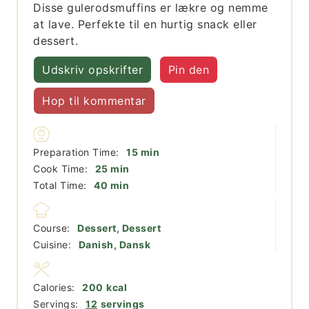
Disse gulerodsmuffins er lækre og nemme
at lave. Perfekte til en hurtig snack eller
dessert.
Udskriv opskrifter
Pin den
Hop til kommentar
minutter
Preparation Time:
15
min
minutter
Cook Time:
25
min
minutter
Total Time:
40
min
Course:
Dessert, Dessert
Cuisine:
Danish, Dansk
Calories:
200
kcal
Servings:
12
servings