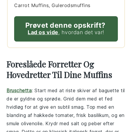
Carrot Muffins, Gulerodsmuffins
Prøvet denne opskrift?
Lad os vide
, hvordan det var!
Foreslåede Forretter Og
Hovedretter Til Dine Muffins
Bruschetta
: Start med at riste skiver af
baguette
til
de er gyldne og sprøde. Gnid dem med et fed
hvidløg for at give en subtil smag. Top med en
blanding af hakkede
tomater
, frisk
basilikum
, og en
smule
olivenolie
. Krydr med
salt
og
peber
efter
smag. Dette er en klassisk italiensk forret, der er