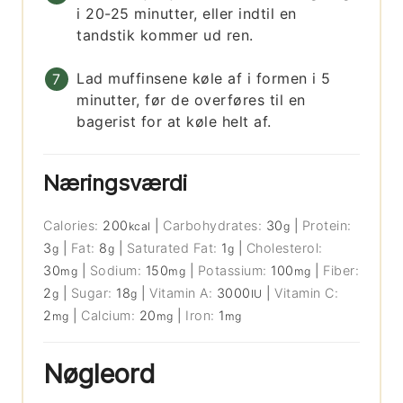
i 20-25 minutter, eller indtil en
tandstik kommer ud ren.
Lad muffinsene køle af i formen i 5
minutter, før de overføres til en
bagerist for at køle helt af.
Næringsværdi
Calories:
200
|
Carbohydrates:
30
|
Protein:
kcal
g
3
|
Fat:
8
|
Saturated Fat:
1
|
Cholesterol:
g
g
g
30
|
Sodium:
150
|
Potassium:
100
|
Fiber:
mg
mg
mg
2
|
Sugar:
18
|
Vitamin A:
3000
|
Vitamin C:
g
g
IU
2
|
Calcium:
20
|
Iron:
1
mg
mg
mg
Nøgleord