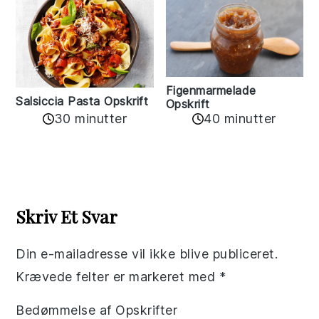
Figenmarmelade
Salsiccia Pasta Opskrift
Opskrift
30 minutter
40 minutter
Reader
Interactions
Skriv Et Svar
Din e-mailadresse vil ikke blive publiceret.
Krævede felter er markeret med
*
Bedømmelse af Opskrifter