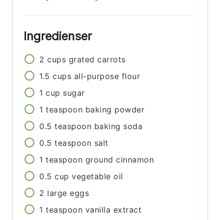
Ingredienser
2
cups
grated carrots
1.5
cups
all-purpose flour
1
cup
sugar
1
teaspoon
baking powder
0.5
teaspoon
baking soda
0.5
teaspoon
salt
1
teaspoon
ground cinnamon
0.5
cup
vegetable oil
2
large eggs
1
teaspoon
vanilla extract