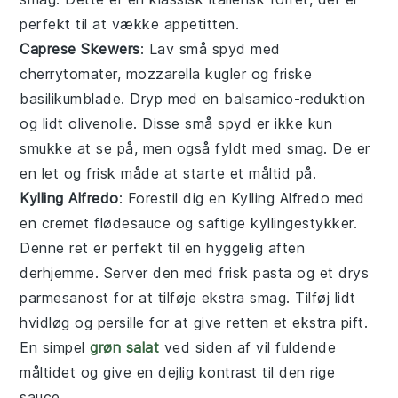
perfekt til at vække appetitten.
Caprese Skewers
: Lav små spyd med
cherrytomater
,
mozzarella
kugler og friske
basilikumblade
. Dryp med en balsamico-reduktion
og lidt
olivenolie
. Disse små spyd er ikke kun
smukke at se på, men også fyldt med smag. De er
en let og frisk måde at starte et måltid på.
Kylling Alfredo
: Forestil dig en
Kylling Alfredo
med
en cremet
flødesauce
og saftige
kyllingestykker
.
Denne ret er perfekt til en hyggelig aften
derhjemme. Server den med frisk
pasta
og et drys
parmesanost
for at tilføje ekstra smag. Tilføj lidt
hvidløg
og
persille
for at give retten et ekstra pift.
En simpel
grøn salat
ved siden af vil fuldende
måltidet og give en dejlig kontrast til den rige
sauce.