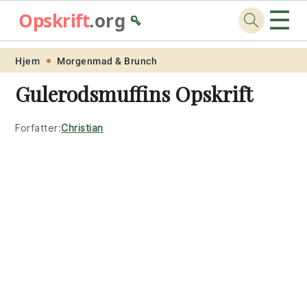
☰
Opskrift
.org
🥄
Skip
Skip
Skip
Skip
Hjem
Morgenmad & Brunch
to
to
to
to
Gulerodsmuffins Opskrift
primary
main
primary
footer
navigation
content
sidebar
Forfatter:
Christian