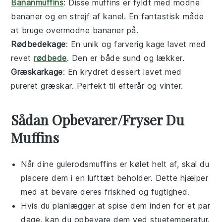
Bananmuffins
: Disse muffins er fyldt med modne
bananer
og en strejf af kanel. En fantastisk måde
at bruge overmodne bananer på.
Rødbedekage
: En unik og farverig
kage
lavet med
revet
rødbede
. Den er både sund og lækker.
Græskarkage
: En krydret
dessert
lavet med
pureret
græskar
. Perfekt til efterår og vinter.
Sådan Opbevarer/Fryser Du
Muffins
Når dine
gulerodsmuffins
er kølet helt af, skal du
placere dem i en lufttæt beholder. Dette hjælper
med at bevare deres friskhed og fugtighed.
Hvis du planlægger at spise dem inden for et par
dage, kan du opbevare dem ved stuetemperatur.