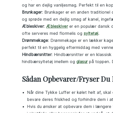
og har en dejlig vaniljesmag. Perfekt til en kop
Brunkager
: Brunkager er en anden traditionel
og sprøde med en dejlig smag af kanel, ingefær
Æbleskiver
:
Æbleskiver
er en populær dansk de
ofte serveres med flormelis og
syltetøj
.
Drømmekage
: Drømmekage er en lækker kage
perfekt til en hyggelig eftermiddag med venner
Hindbærsnitter
: Hindbærsnitter er en klassis
hindbærsyltetøj imellem og
glasur
på toppen. D
Sådan Opbevarer/Fryser Du 
Når dine
Tykke Luffer
er kølet helt af, ska
bevare deres friskhed og forhindre dem i at
Hvis du ønsker at opbevare dem i længere 