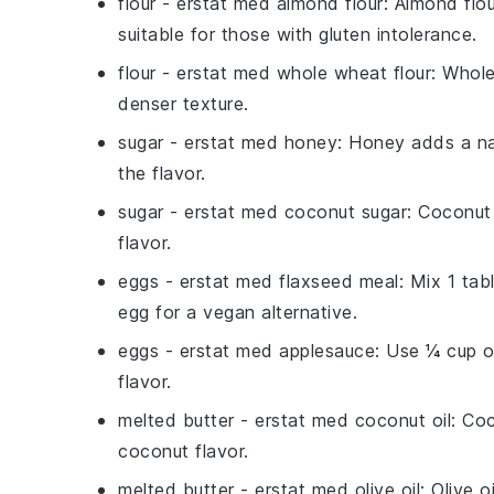
flour
- erstat med
almond flour
: Almond flou
suitable for those with gluten intolerance.
flour
- erstat med
whole wheat flour
: Whole
denser texture.
sugar
- erstat med
honey
: Honey adds a nat
the flavor.
sugar
- erstat med
coconut sugar
: Coconut
flavor.
eggs
- erstat med
flaxseed meal
: Mix 1 ta
egg for a vegan alternative.
eggs
- erstat med
applesauce
: Use ¼ cup o
flavor.
melted butter
- erstat med
coconut oil
: Coc
coconut flavor.
melted butter
- erstat med
olive oil
: Olive o