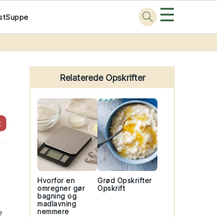
☰
st
Suppe
Primary
Sidebar
Relaterede Opskrifter
t
Hvorfor en
Grød Opskrifter
omregner gør
Opskrift
bagning og
madlavning
nemmere
e