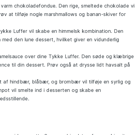
n varm
chokoladefondue
. Den rige, smeltede
chokolade
vi
røv at tilføje nogle
marshmallows
og
banan
-skiver for
ykke Luffer vil skabe en himmelsk kombination. Den
n med den lune
dessert
, hvilket giver en vidunderlig
amelsauce
over dine Tykke Luffer. Den søde og klæbrige
ence til din
dessert
. Prøv også at drysse lidt
havsalt
på
t af
hindbær
,
blåbær
, og
brombær
vil tilføje en syrlig og
mpot
vil smelte ind i
desserten
og skabe en
edsstillende.