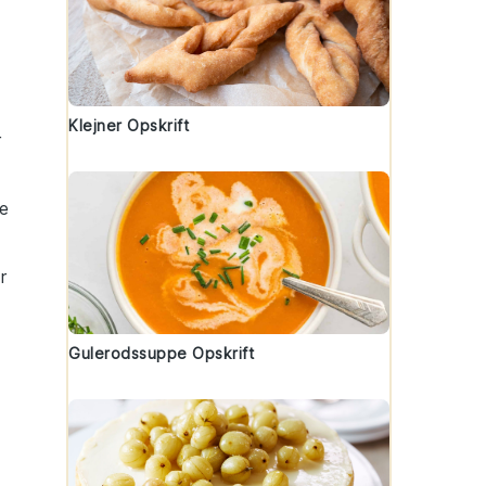
Klejner Opskrift
r
e
r
Gulerodssuppe Opskrift