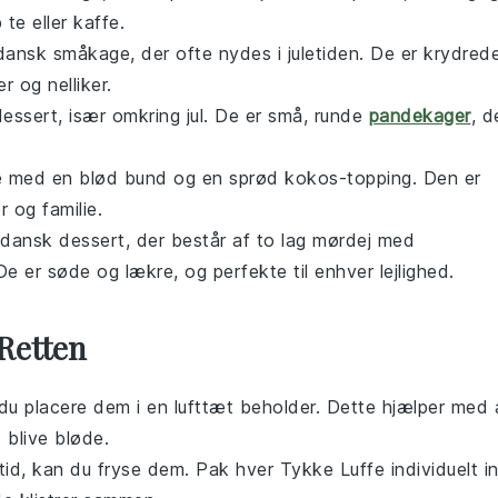
 te eller kaffe.
 dansk småkage, der ofte nydes i juletiden. De er krydred
 og nelliker.
ssert, især omkring jul. De er små, runde
pandekager
, d
 med en blød bund og en sprød kokos-topping. Den er
 og familie.
k dansk dessert, der består af to lag mørdej med
e er søde og lækre, og perfekte til enhver lejlighed.
Retten
l du placere dem i en lufttæt beholder. Dette hjælper med 
 blive bløde.
tid, kan du fryse dem. Pak hver
Tykke Luffe
individuelt i