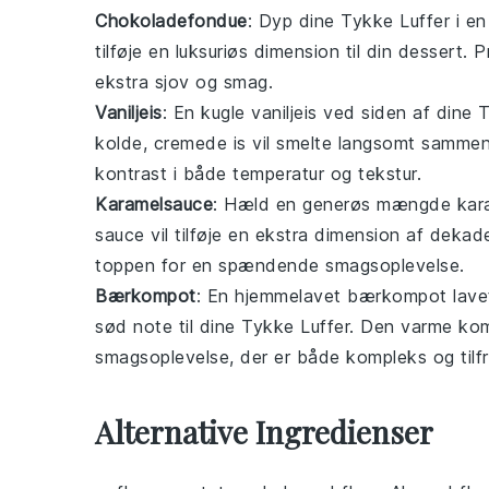
Chokoladefondue
: Dyp dine Tykke Luffer i e
tilføje en luksuriøs dimension til din
dessert
. P
ekstra sjov og smag.
Vaniljeis
: En kugle
vaniljeis
ved siden af dine T
kolde, cremede
is
vil smelte langsomt samme
kontrast i både temperatur og tekstur.
Karamelsauce
: Hæld en generøs mængde
kar
sauce
vil tilføje en ekstra dimension af dekad
toppen for en spændende smagsoplevelse.
Bærkompot
: En hjemmelavet
bærkompot
lave
sød note til dine Tykke Luffer. Den varme
ko
smagsoplevelse, der er både kompleks og tilfr
Alternative Ingredienser