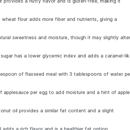
r provides a nutty flavor and is gluten-free, making it
 wheat flour adds more fiber and nutrients, giving a
ural sweetness and moisture, though it may slightly alte
 sugar has a lower glycemic index and adds a caramel-lik
blespoon of flaxseed meal with 3 tablespoons of water pe
f applesauce per egg to add moisture and a hint of apple
onut oil provides a similar fat content and a slight
il adds a rich flavor and is a healthier fat option.