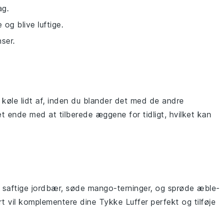
ag.
g blive luftige.
ser.
et køle lidt af, inden du blander det med de andre
et ende med at tilberede
æggene
for tidligt, hvilket kan
saftige
jordbær
, søde
mango
-terninger, og sprøde
æble
-
rt
vil komplementere dine Tykke Luffer perfekt og tilføje