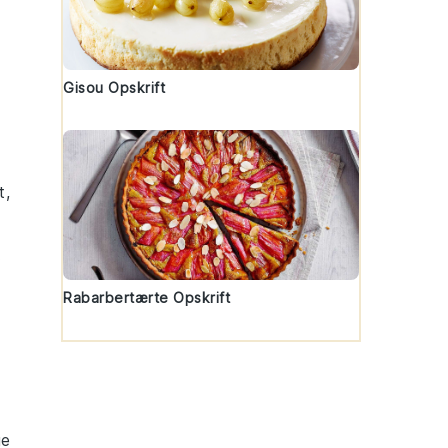
Gisou Opskrift
t,
.
Rabarbertærte Opskrift
ge