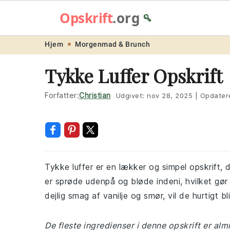
Opskrift
.org
🥄
Skip
Skip
Skip
Skip
Hjem
Morgenmad & Brunch
to
to
to
to
Tykke Luffer Opskrift
primary
main
primary
footer
navigation
content
sidebar
Forfatter:
Christian
Udgivet:
nov 28, 2025
|
Opdater
Tykke luffer er en lækker og simpel opskrift, 
er sprøde udenpå og bløde indeni, hvilket gø
dejlig smag af vanilje og smør, vil de hurtigt 
De fleste ingredienser i denne opskrift er al