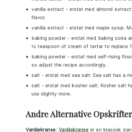
vanilla extract
- erstat med
almond extract
flavor.
vanilla extract
- erstat med
maple syrup
: M
baking powder
- erstat med
baking soda a
½ teaspoon of cream of tartar to replace 
baking powder
- erstat med
self-rising flour
so adjust the recipe accordingly.
salt
- erstat med
sea salt
: Sea salt has a 
salt
- erstat med
kosher salt
: Kosher salt h
use slightly more.
Andre Alternative Opskrifte
Vaniljekranse
:
Vaniljekranse
er en klassisk dans