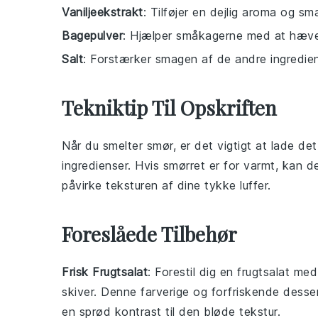
Vaniljeekstrakt
: Tilføjer en dejlig aroma og sm
Bagepulver
: Hjælper småkagerne med at hæve o
Salt
: Forstærker smagen af de andre ingredien
Tekniktip Til Opskriften
Når du smelter
smør
, er det vigtigt at lade d
ingredienser. Hvis
smørret
er for varmt, kan d
påvirke teksturen af dine
tykke luffer
.
Foreslåede Tilbehør
Frisk Frugtsalat
: Forestil dig en
frugtsalat
med 
skiver. Denne farverige og forfriskende
desse
en sprød kontrast til den bløde tekstur.