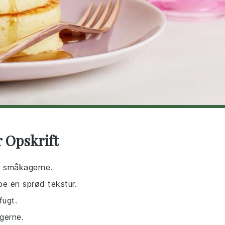
r Opskrift
il småkagerne.
be en sprød tekstur.
fugt.
gerne.