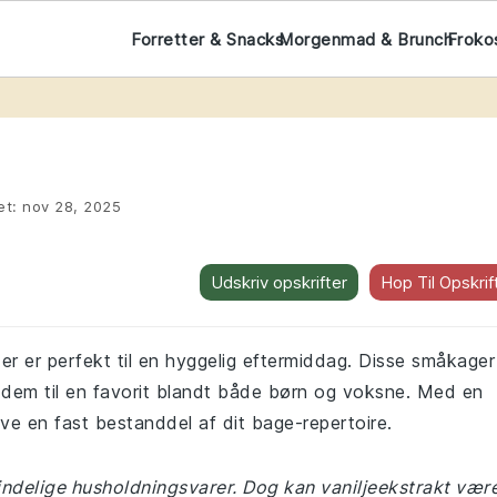
Forretter & Snacks
Morgenmad & Brunch
Froko
et:
nov 28, 2025
Udskriv opskrifter
Hop Til Opskrif
der er perfekt til en hyggelig eftermiddag. Disse småkager
r dem til en favorit blandt både børn og voksne. Med en
blive en fast bestanddel af dit bage-repertoire.
mindelige husholdningsvarer. Dog kan vaniljeekstrakt vær