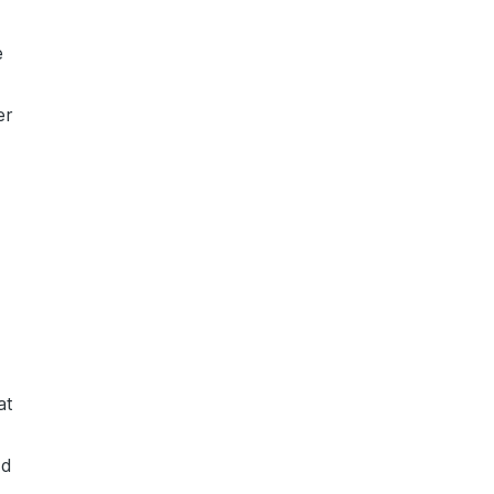
e
er
at
nd