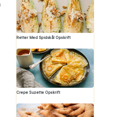
l
Retter Med Spidskål Opskrift
Crepe Suzette Opskrift