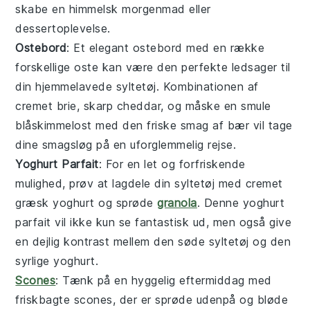
skabe en himmelsk morgenmad eller
dessertoplevelse.
Ostebord
: Et elegant
ostebord
med en række
forskellige
oste
kan være den perfekte ledsager til
din hjemmelavede
syltetøj
. Kombinationen af
cremet
brie
, skarp
cheddar
, og måske en smule
blåskimmelost
med den friske smag af
bær
vil tage
dine smagsløg på en uforglemmelig rejse.
Yoghurt Parfait
: For en let og forfriskende
mulighed, prøv at lagdele din
syltetøj
med cremet
græsk yoghurt
og sprøde
granola
. Denne
yoghurt
parfait
vil ikke kun se fantastisk ud, men også give
en dejlig kontrast mellem den søde
syltetøj
og den
syrlige
yoghurt
.
Scones
: Tænk på en hyggelig eftermiddag med
friskbagte
scones
, der er sprøde udenpå og bløde