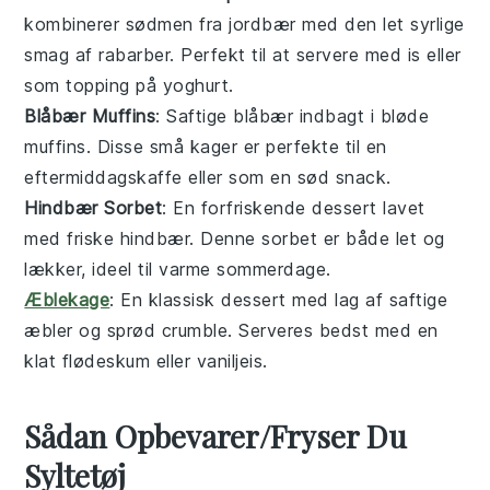
kombinerer sødmen fra
jordbær
med den let syrlige
smag af
rabarber
. Perfekt til at servere med is eller
som topping på
yoghurt
.
Blåbær Muffins
: Saftige
blåbær
indbagt i bløde
muffins
. Disse små
kager
er perfekte til en
eftermiddagskaffe eller som en sød snack.
Hindbær Sorbet
: En forfriskende
dessert
lavet
med friske
hindbær
. Denne
sorbet
er både let og
lækker, ideel til varme sommerdage.
Æblekage
: En klassisk
dessert
med lag af saftige
æbler
og sprød
crumble
. Serveres bedst med en
klat
flødeskum
eller
vaniljeis
.
Sådan Opbevarer/Fryser Du
Syltetøj