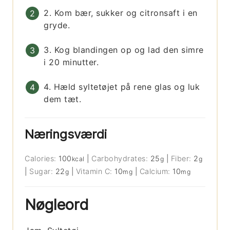
2. Kom bær, sukker og citronsaft i en
gryde.
3. Kog blandingen op og lad den simre
i 20 minutter.
4. Hæld syltetøjet på rene glas og luk
dem tæt.
Næringsværdi
Calories:
100
|
Carbohydrates:
25
|
Fiber:
2
kcal
g
g
|
Sugar:
22
|
Vitamin C:
10
|
Calcium:
10
g
mg
mg
Nøgleord