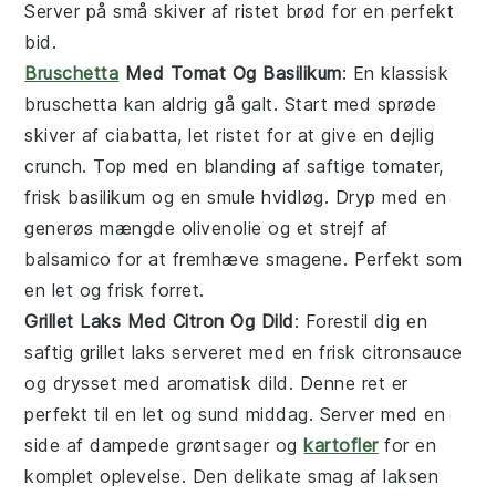
Server på små skiver af
ristet brød
for en perfekt
bid.
Bruschetta
Med Tomat Og Basilikum
: En klassisk
bruschetta
kan aldrig gå galt. Start med sprøde
skiver af
ciabatta
, let ristet for at give en dejlig
crunch. Top med en blanding af saftige
tomater
,
frisk
basilikum
og en smule
hvidløg
. Dryp med en
generøs mængde
olivenolie
og et strejf af
balsamico
for at fremhæve smagene. Perfekt som
en let og frisk forret.
Grillet Laks Med Citron Og Dild
: Forestil dig en
saftig
grillet laks
serveret med en frisk
citronsauce
og drysset med aromatisk
dild
. Denne ret er
perfekt til en let og sund middag. Server med en
side af
dampede grøntsager
og
kartofler
for en
komplet oplevelse. Den delikate smag af laksen