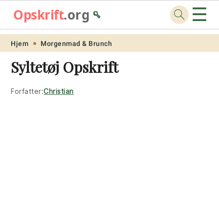
☰
Opskrift
.org
🥄
Skip
Skip
Skip
Skip
Hjem
Morgenmad & Brunch
to
to
to
to
Syltetøj Opskrift
primary
main
primary
footer
navigation
content
sidebar
Forfatter:
Christian