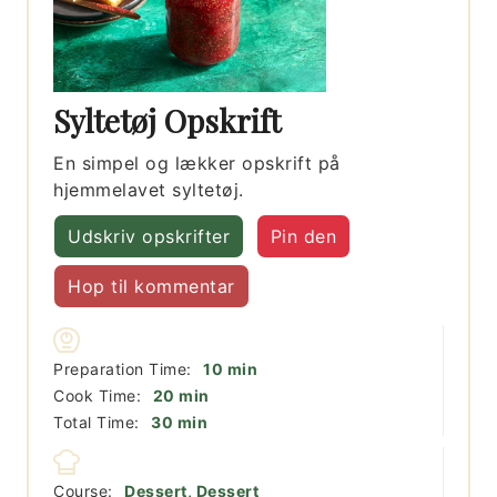
Syltetøj Opskrift
En simpel og lækker opskrift på
hjemmelavet syltetøj.
Udskriv opskrifter
Pin den
Hop til kommentar
minutter
Preparation Time:
10
min
minutter
Cook Time:
20
min
minutter
Total Time:
30
min
Course:
Dessert, Dessert