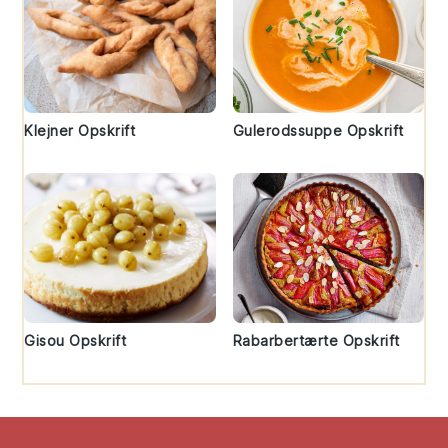
Klejner Opskrift
Gulerodssuppe Opskrift
Gisou Opskrift
Rabarbertærte Opskrift