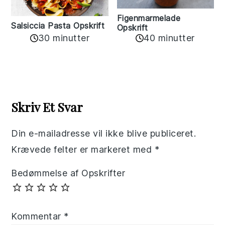
Figenmarmelade
Salsiccia Pasta Opskrift
Opskrift
30 minutter
40 minutter
Reader
Interactions
Skriv Et Svar
Din e-mailadresse vil ikke blive publiceret.
Krævede felter er markeret med
*
Bedømmelse af Opskrifter
Kommentar
*