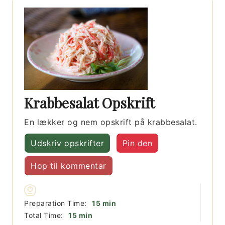
Krabbesalat Opskrift
En lækker og nem opskrift på krabbesalat.
Udskriv opskrifter
Pin den
Hop til kommentar
minutter
Preparation Time:
15
min
minutter
Total Time:
15
min