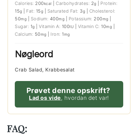
Calories:
200
|
Carbohydrates:
2
|
Protein:
kcal
g
15
|
Fat:
15
|
Saturated Fat:
3
|
Cholesterol:
g
g
g
50
|
Sodium:
400
|
Potassium:
200
|
mg
mg
mg
Sugar:
1
|
Vitamin A:
100
|
Vitamin C:
10
|
g
IU
mg
Calcium:
50
|
Iron:
1
mg
mg
Nøgleord
Crab Salad, Krabbesalat
Prøvet denne opskrift?
Lad os vide
, hvordan det var!
FAQ: