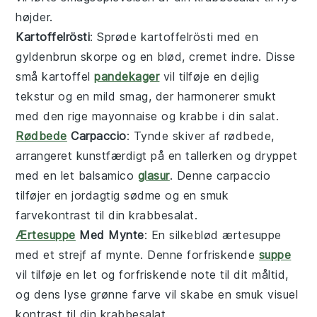
højder.
Kartoffelrösti
: Sprøde
kartoffelrösti
med en
gyldenbrun skorpe og en blød, cremet indre. Disse
små
kartoffel
pandekager
vil tilføje en dejlig
tekstur og en mild smag, der harmonerer smukt
med den rige
mayonnaise
og
krabbe
i din salat.
Rødbede
Carpaccio
: Tynde skiver af
rødbede
,
arrangeret kunstfærdigt på en tallerken og dryppet
med en let
balsamico
glasur
. Denne
carpaccio
tilføjer en jordagtig sødme og en smuk
farvekontrast til din
krabbesalat
.
Ærtesuppe
Med Mynte
: En silkeblød
ærtesuppe
med et strejf af
mynte
. Denne forfriskende
suppe
vil tilføje en let og forfriskende note til dit måltid,
og dens lyse grønne farve vil skabe en smuk visuel
kontrast til din
krabbesalat
.