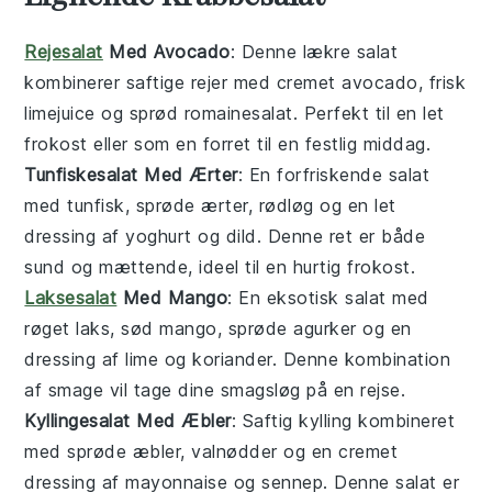
Rejesalat
Med Avocado
: Denne lækre
salat
kombinerer saftige rejer med cremet avocado, frisk
limejuice og sprød romainesalat. Perfekt til en let
frokost eller som en forret til en festlig middag.
Tunfiskesalat Med Ærter
: En forfriskende
salat
med tunfisk, sprøde ærter, rødløg og en let
dressing af yoghurt og dild. Denne ret er både
sund og mættende, ideel til en hurtig frokost.
Laksesalat
Med Mango
: En eksotisk
salat
med
røget laks, sød mango, sprøde agurker og en
dressing af lime og koriander. Denne kombination
af smage vil tage dine smagsløg på en rejse.
Kyllingesalat Med Æbler
: Saftig kylling kombineret
med sprøde æbler, valnødder og en cremet
dressing af mayonnaise og sennep. Denne
salat
er