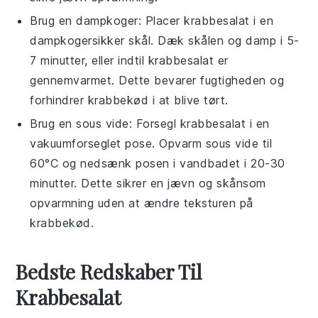
Brug en
dampkoger
: Placer
krabbesalat
i en
dampkoger
sikker skål. Dæk skålen og damp i 5-
7 minutter, eller indtil
krabbesalat
er
gennemvarmet. Dette bevarer fugtigheden og
forhindrer
krabbekød
i at blive tørt.
Brug en
sous vide
: Forsegl
krabbesalat
i en
vakuumforseglet pose
. Opvarm
sous vide
til
60°C og nedsænk posen i vandbadet i 20-30
minutter. Dette sikrer en jævn og skånsom
opvarmning uden at ændre teksturen på
krabbekød
.
Bedste Redskaber Til
Krabbesalat