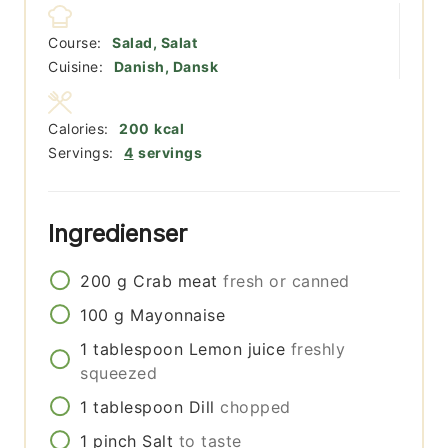
Course:
Salad, Salat
Cuisine:
Danish, Dansk
Calories:
200
kcal
Servings:
4
servings
Ingredienser
200
g
Crab meat
fresh or canned
100
g
Mayonnaise
1
tablespoon
Lemon juice
freshly
squeezed
1
tablespoon
Dill
chopped
1
pinch
Salt
to taste