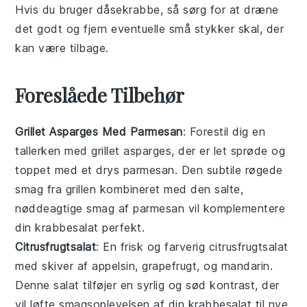
Hvis du bruger dåsekrabbe, så sørg for at dræne
det godt og fjern eventuelle små stykker skal, der
kan være tilbage.
Foreslåede Tilbehør
Grillet Asparges Med Parmesan
: Forestil dig en
tallerken med
grillet asparges
, der er let sprøde og
toppet med et drys
parmesan
. Den subtile røgede
smag fra grillen kombineret med den salte,
nøddeagtige smag af
parmesan
vil komplementere
din
krabbesalat
perfekt.
Citrusfrugtsalat
: En frisk og farverig
citrusfrugtsalat
med skiver af
appelsin
,
grapefrugt
, og
mandarin
.
Denne salat tilføjer en syrlig og sød kontrast, der
vil løfte smagsoplevelsen af din
krabbesalat
til nye