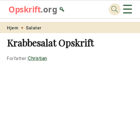
☰
Opskrift
.org
🥄
Skip
Skip
Skip
Skip
Hjem
Salater
to
to
to
to
Krabbesalat Opskrift
primary
main
primary
footer
navigation
content
sidebar
Forfatter:
Christian