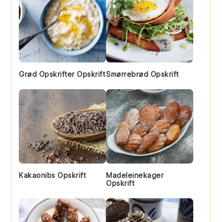
Grød Opskrifter Opskrift
Smørrebrød Opskrift
Kakaonibs Opskrift
Madeleinekager
Opskrift