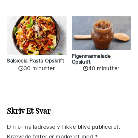
Figenmarmelade
Salsiccia Pasta Opskrift
Opskrift
30 minutter
40 minutter
Reader
Interactions
Skriv Et Svar
Din e-mailadresse vil ikke blive publiceret.
Krævede felter er markeret med
*