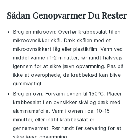
Sådan Genopvarmer Du Rester
Brug en
mikroovn
: Overfør
krabbesalat
til en
mikroovn
sikker skål. Dæk skålen med et
mikroovn
sikkert låg eller
plastikfilm
. Varm ved
middel varme i 1-2 minutter, rør rundt halvvejs
igennem for at sikre jævn opvarmning. Pas på
ikke at overophede, da
krabbekød
kan blive
gummiagtigt.
Brug en
ovn
: Forvarm ovnen til 150°C. Placer
krabbesalat
i en
ovn
sikker skål og dæk med
aluminiumsfolie
. Varm i ovnen i ca. 10-15
minutter, eller indtil
krabbesalat
er
gennemvarmet. Rør rundt før servering for at
sikre jævn opvarmning.