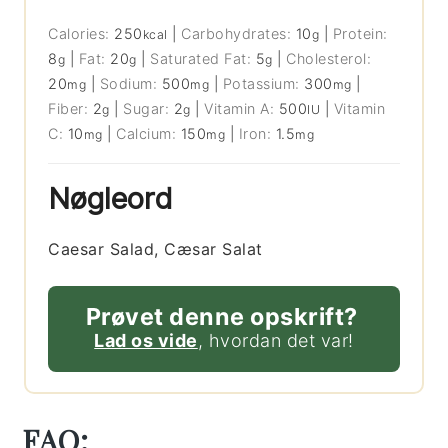
Calories:
250
|
Carbohydrates:
10
|
Protein:
kcal
g
8
|
Fat:
20
|
Saturated Fat:
5
|
Cholesterol:
g
g
g
20
|
Sodium:
500
|
Potassium:
300
|
mg
mg
mg
Fiber:
2
|
Sugar:
2
|
Vitamin A:
500
|
Vitamin
g
g
IU
C:
10
|
Calcium:
150
|
Iron:
1.5
mg
mg
mg
Nøgleord
Caesar Salad, Cæsar Salat
Prøvet denne opskrift?
Lad os vide
, hvordan det var!
FAQ: