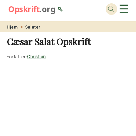
☰
Opskrift
.org
🥄
Skip
Skip
Skip
Skip
Hjem
Salater
to
to
to
to
Cæsar Salat Opskrift
primary
main
primary
footer
navigation
content
sidebar
Forfatter:
Christian