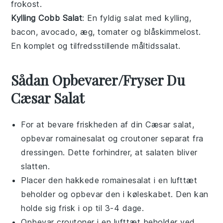
frokost.
Kylling Cobb Salat
: En fyldig
salat
med
kylling
,
bacon
,
avocado
,
æg
,
tomater
og
blåskimmelost
.
En komplet og tilfredsstillende måltidssalat.
Sådan Opbevarer/Fryser Du
Cæsar Salat
For at bevare friskheden af din
Cæsar salat
,
opbevar
romainesalat
og
croutoner
separat fra
dressingen. Dette forhindrer, at salaten bliver
slatten.
Placer den hakkede
romainesalat
i en lufttæt
beholder og opbevar den i køleskabet. Den kan
holde sig frisk i op til 3-4 dage.
Opbevar
croutoner
i en lufttæt beholder ved