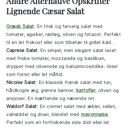
Andre Alternative Opskrifter
Lignende Cæsar Salat
Græsk Salat
: En frisk og farverig
salat
med
tomater
,
agurker
,
rødløg
,
oliven
og
fetaost
. Perfekt
til en let frokost eller som tilbehør til
grillet kød
.
Caprese Salat
: En simpel, men elegant
salat
lavet
med
friske tomater
,
mozzarella
og
basilikum
,
dryppet med
olivenolie
og
balsamicoeddike
. Ideel
som forret eller let måltid.
Nicoise Salat
: En klassisk fransk
salat
med
tun
,
hårdkogte æg
,
grønne bønner
,
kartofler
,
oliven
og
ansjoser
. En mættende og nærende ret.
Waldorf Salat
: En cremet
salat
med
æbler
,
selleri
,
valnødder
og
druer
, blandet med
mayonnaise
.
Perfekt som en forfriskende side dish eller let