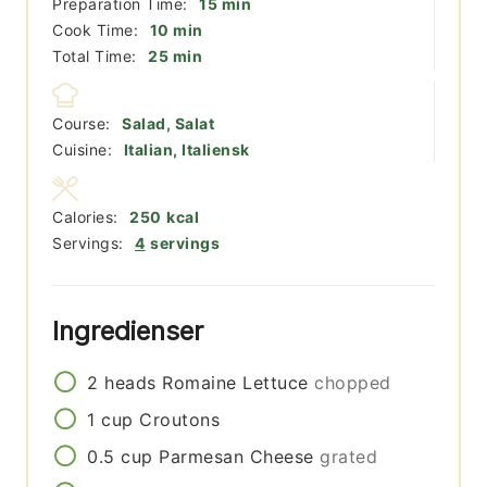
minutter
Preparation Time:
15
min
minutter
Cook Time:
10
min
minutter
Total Time:
25
min
Course:
Salad, Salat
Cuisine:
Italian, Italiensk
Calories:
250
kcal
Servings:
4
servings
Ingredienser
2
heads
Romaine Lettuce
chopped
1
cup
Croutons
0.5
cup
Parmesan Cheese
grated