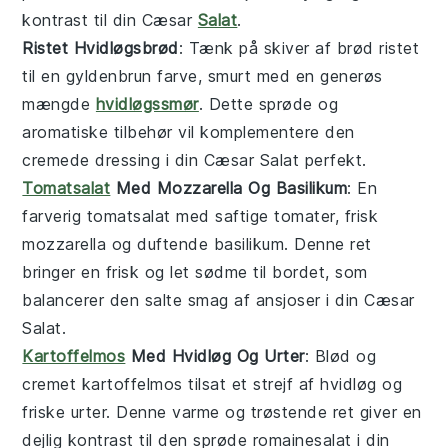
kontrast til din
Cæsar
Salat
.
Ristet Hvidløgsbrød
: Tænk på skiver af
brød
ristet
til en gyldenbrun farve, smurt med en generøs
mængde
hvidløgssmør
. Dette sprøde og
aromatiske tilbehør vil komplementere den
cremede dressing i din
Cæsar Salat
perfekt.
Tomatsalat
Med Mozzarella Og Basilikum
: En
farverig
tomatsalat
med saftige
tomater
, frisk
mozzarella
og duftende
basilikum
. Denne ret
bringer en frisk og let sødme til bordet, som
balancerer den salte smag af
ansjoser
i din
Cæsar
Salat
.
Kartoffelmos
Med Hvidløg Og Urter
: Blød og
cremet
kartoffelmos
tilsat et strejf af
hvidløg
og
friske
urter
. Denne varme og trøstende ret giver en
dejlig kontrast til den sprøde
romainesalat
i din