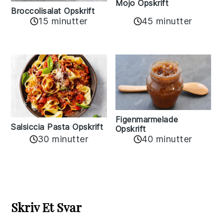
Mojo Opskrift
Broccolisalat Opskrift
15 minutter
45 minutter
Figenmarmelade
Salsiccia Pasta Opskrift
Opskrift
30 minutter
40 minutter
Reader
Interactions
Skriv Et Svar