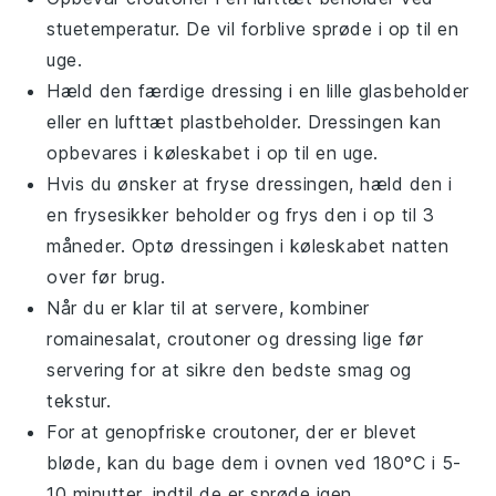
stuetemperatur. De vil forblive sprøde i op til en
uge.
Hæld den færdige dressing i en lille glasbeholder
eller en lufttæt plastbeholder. Dressingen kan
opbevares i køleskabet i op til en uge.
Hvis du ønsker at fryse dressingen, hæld den i
en frysesikker beholder og frys den i op til 3
måneder. Optø dressingen i køleskabet natten
over før brug.
Når du er klar til at servere, kombiner
romainesalat
,
croutoner
og dressing lige før
servering for at sikre den bedste smag og
tekstur.
For at genopfriske
croutoner
, der er blevet
bløde, kan du bage dem i ovnen ved 180°C i 5-
10 minutter, indtil de er sprøde igen.