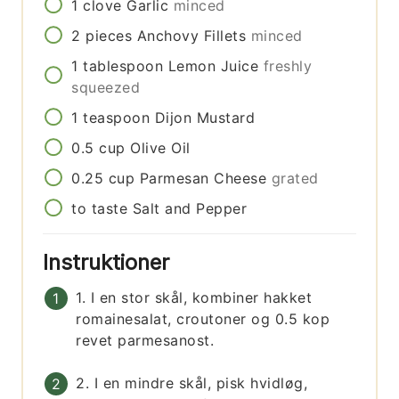
1
clove
Garlic
minced
2
pieces
Anchovy Fillets
minced
1
tablespoon
Lemon Juice
freshly
squeezed
1
teaspoon
Dijon Mustard
0.5
cup
Olive Oil
0.25
cup
Parmesan Cheese
grated
to taste
Salt and Pepper
Instruktioner
1. I en stor skål, kombiner hakket
romainesalat, croutoner og 0.5 kop
revet parmesanost.
2. I en mindre skål, pisk hvidløg,