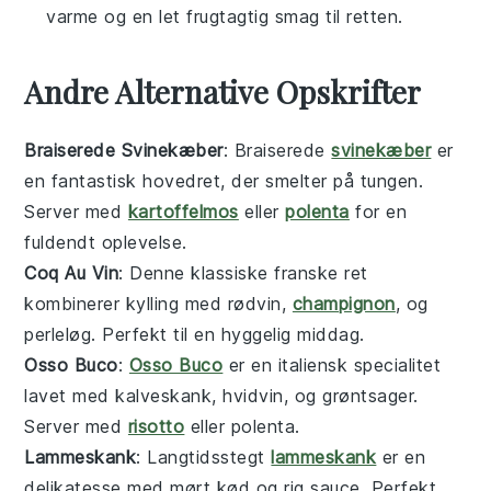
varme og en let frugtagtig smag til retten.
Andre Alternative Opskrifter
Braiserede Svinekæber
: Braiserede
svinekæber
er
en fantastisk
hovedret
, der smelter på tungen.
Server med
kartoffelmos
eller
polenta
for en
fuldendt oplevelse.
Coq Au Vin
: Denne klassiske franske
ret
kombinerer
kylling
med
rødvin
,
champignon
, og
perleløg
. Perfekt til en hyggelig middag.
Osso Buco
:
Osso Buco
er en italiensk
specialitet
lavet med
kalveskank
,
hvidvin
, og
grøntsager
.
Server med
risotto
eller
polenta
.
Lammeskank
: Langtidsstegt
lammeskank
er en
delikatesse
med
mørt kød
og
rig sauce
. Perfekt