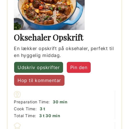
Oksehaler Opskrift
En lækker opskrift på oksehaler, perfekt til
en hyggelig middag.
Udskriv opskrifter
Pin den
Hop til kommentar
minutter
Preparation Time:
30
min
timer
Cook Time:
3
t
timer
minutter
Total Time:
3
t
30
min