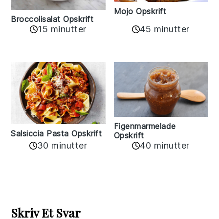
Mojo Opskrift
Broccolisalat Opskrift
15 minutter
45 minutter
Figenmarmelade
Salsiccia Pasta Opskrift
Opskrift
30 minutter
40 minutter
Reader
Interactions
Skriv Et Svar