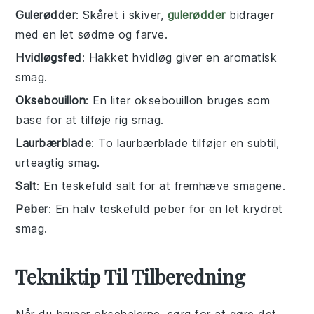
Gulerødder
: Skåret i skiver,
gulerødder
bidrager
med en let sødme og farve.
Hvidløgsfed
: Hakket hvidløg giver en aromatisk
smag.
Oksebouillon
: En liter oksebouillon bruges som
base for at tilføje rig smag.
Laurbærblade
: To laurbærblade tilføjer en subtil,
urteagtig smag.
Salt
: En teskefuld salt for at fremhæve smagene.
Peber
: En halv teskefuld peber for en let krydret
smag.
Tekniktip Til Tilberedning
Når du bruner
oksehalerne
, sørg for at gøre det