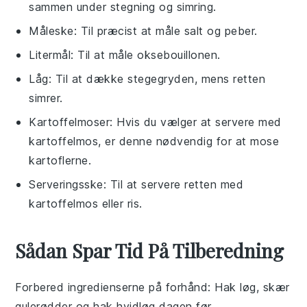
sammen under stegning og simring.
Måleske
: Til præcist at måle salt og peber.
Litermål
: Til at måle oksebouillonen.
Låg
: Til at dække stegegryden, mens retten
simrer.
Kartoffelmoser
: Hvis du vælger at servere med
kartoffelmos, er denne nødvendig for at mose
kartoflerne.
Serveringsske
: Til at servere retten med
kartoffelmos eller ris.
Sådan Spar Tid På Tilberedning
Forbered ingredienserne på forhånd
: Hak
løg
, skær
gulerødder
og hak
hvidløg
dagen før.