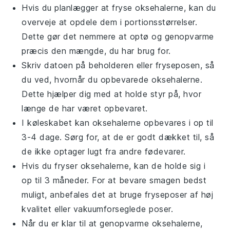
Hvis du planlægger at fryse
oksehalerne
, kan du
overveje at opdele dem i portionsstørrelser.
Dette gør det nemmere at optø og genopvarme
præcis den mængde, du har brug for.
Skriv datoen på beholderen eller fryseposen, så
du ved, hvornår du opbevarede
oksehalerne
.
Dette hjælper dig med at holde styr på, hvor
længe de har været opbevaret.
I køleskabet kan
oksehalerne
opbevares i op til
3-4 dage. Sørg for, at de er godt dækket til, så
de ikke optager lugt fra andre fødevarer.
Hvis du fryser
oksehalerne
, kan de holde sig i
op til 3 måneder. For at bevare smagen bedst
muligt, anbefales det at bruge fryseposer af høj
kvalitet eller vakuumforseglede poser.
Når du er klar til at genopvarme
oksehalerne
,