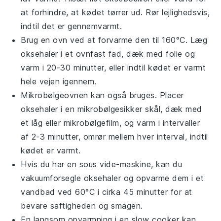
at forhindre, at kødet tørrer ud. Rør lejlighedsvis,
indtil det er gennemvarmt.
Brug en ovn ved at forvarme den til 160°C. Læg
oksehaler
i et ovnfast fad, dæk med folie og
varm i 20-30 minutter, eller indtil kødet er varmt
hele vejen igennem.
Mikrobølgeovnen kan også bruges. Placer
oksehaler
i en mikrobølgesikker skål, dæk med
et låg eller mikrobølgefilm, og varm i intervaller
af 2-3 minutter, omrør mellem hver interval, indtil
kødet er varmt.
Hvis du har en sous vide-maskine, kan du
vakuumforsegle
oksehaler
og opvarme dem i et
vandbad ved 60°C i cirka 45 minutter for at
bevare saftigheden og smagen.
En langsom opvarmning i en
slow cooker
kan