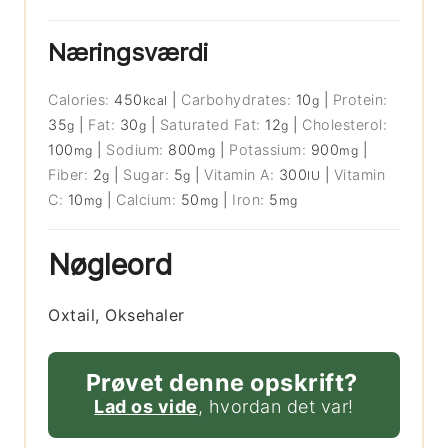
Næringsværdi
Calories:
450
|
Carbohydrates:
10
|
Protein:
kcal
g
35
|
Fat:
30
|
Saturated Fat:
12
|
Cholesterol:
g
g
g
100
|
Sodium:
800
|
Potassium:
900
|
mg
mg
mg
Fiber:
2
|
Sugar:
5
|
Vitamin A:
300
|
Vitamin
g
g
IU
C:
10
|
Calcium:
50
|
Iron:
5
mg
mg
mg
Nøgleord
Oxtail, Oksehaler
Prøvet denne opskrift?
Lad os vide
, hvordan det var!