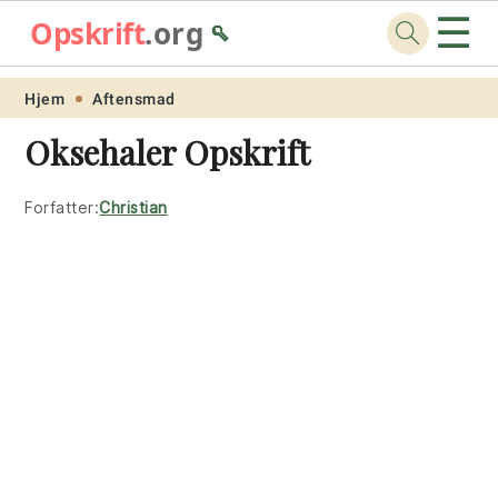
☰
Opskrift
.org
🥄
Skip
Skip
Skip
Skip
Hjem
Aftensmad
to
to
to
to
Oksehaler Opskrift
primary
main
primary
footer
navigation
content
sidebar
Forfatter:
Christian