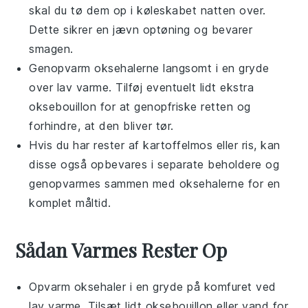
skal du tø dem op i køleskabet natten over.
Dette sikrer en jævn optøning og bevarer
smagen.
Genopvarm
oksehalerne
langsomt i en gryde
over lav varme. Tilføj eventuelt lidt ekstra
oksebouillon
for at genopfriske retten og
forhindre, at den bliver tør.
Hvis du har rester af
kartoffelmos
eller
ris
, kan
disse også opbevares i separate beholdere og
genopvarmes sammen med
oksehalerne
for en
komplet måltid.
Sådan Varmes Rester Op
Opvarm
oksehaler
i en gryde på komfuret ved
lav varme. Tilsæt lidt
oksebouillon
eller vand for