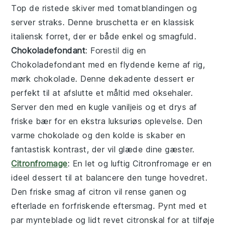
Top de ristede skiver med tomatblandingen og
server straks. Denne
bruschetta
er en klassisk
italiensk forret, der er både enkel og smagfuld.
Chokoladefondant
: Forestil dig en
Chokoladefondant
med en flydende kerne af rig,
mørk chokolade. Denne dekadente dessert er
perfekt til at afslutte et måltid med oksehaler.
Server den med en kugle vaniljeis og et drys af
friske bær for en ekstra luksuriøs oplevelse. Den
varme chokolade og den kolde is skaber en
fantastisk kontrast, der vil glæde dine gæster.
Citronfromage
: En let og luftig
Citronfromage
er en
ideel dessert til at balancere den tunge hovedret.
Den friske smag af citron vil rense ganen og
efterlade en forfriskende eftersmag. Pynt med et
par mynteblade og lidt revet citronskal for at tilføje