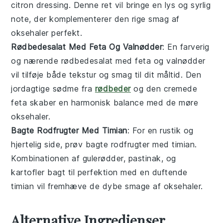
citron
dressing. Denne ret vil bringe en lys og syrlig
note, der komplementerer den rige smag af
oksehaler
perfekt.
Rødbedesalat Med Feta Og Valnødder
: En farverig
og nærende
rødbedesalat
med
feta
og
valnødder
vil tilføje både tekstur og smag til dit måltid. Den
jordagtige sødme fra
rødbeder
og den cremede
feta
skaber en harmonisk balance med de møre
oksehaler
.
Bagte Rodfrugter Med Timian
: For en rustik og
hjertelig side, prøv
bagte rodfrugter
med
timian
.
Kombinationen af
gulerødder
,
pastinak
, og
kartofler
bagt til perfektion med en duftende
timian
vil fremhæve de dybe smage af
oksehaler
.
Alternative Ingredienser