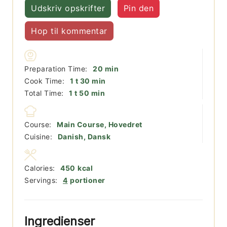
Udskriv opskrifter
Pin den
Hop til kommentar
minutter
Preparation Time:
20
min
time
minutter
Cook Time:
1
t
30
min
time
minutter
Total Time:
1
t
50
min
Course:
Main Course, Hovedret
Cuisine:
Danish, Dansk
Calories:
450
kcal
Servings:
4
portioner
Ingredienser