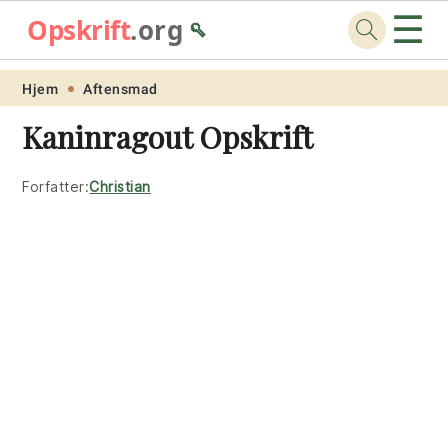
☰
Opskrift
.org
🥄
Skip
Skip
Skip
Skip
Hjem
Aftensmad
to
to
to
to
Kaninragout Opskrift
primary
main
primary
footer
navigation
content
sidebar
Forfatter:
Christian