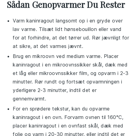
Sådan Genopvarmer Du Rester
Varm
kaninragout
langsomt op i en gryde over
lav varme. Tilsæt lidt
hønsebouillon
eller
vand
for at forhindre, at det tørrer ud. Rør jævnligt for
at sikre, at det varmes jævnt.
Brug en
mikroovn
ved medium varme. Placer
kaninragout
i en mikroovnssikker skål, dæk med
et låg eller mikroovnssikker film, og opvarm i 2-3
minutter. Rør rundt og fortsæt opvarmningen i
yderligere 2-3 minutter, indtil det er
gennemvarmt.
For en sprødere tekstur, kan du opvarme
kaninragout
i en
ovn
. Forvarm ovnen til 160°C,
placer
kaninragout
i en ovnfast skål, dæk med
folie og varm i 20-30 minutter, eller indtil det er