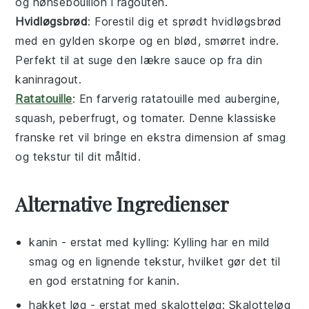
og
hønsebouillon
i ragouten.
Hvidløgsbrød
: Forestil dig et sprødt
hvidløgsbrød
med en gylden skorpe og en blød, smørret indre.
Perfekt til at suge den lækre
sauce
op fra din
kaninragout
.
Ratatouille
: En farverig
ratatouille
med
aubergine
,
squash
,
peberfrugt
, og
tomater
. Denne klassiske
franske
ret vil bringe en ekstra dimension af smag
og tekstur til dit måltid.
Alternative Ingredienser
kanin
- erstat med
kylling
: Kylling har en mild
smag og en lignende tekstur, hvilket gør det til
en god erstatning for kanin.
hakket løg
- erstat med
skalotteløg
: Skalotteløg