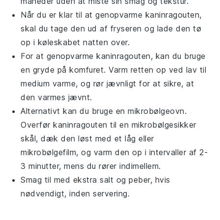
måneder uden at miste sin smag og tekstur.
Når du er klar til at genopvarme
kaninragouten
,
skal du tage den ud af fryseren og lade den tø
op i køleskabet natten over.
For at genopvarme
kaninragouten
, kan du bruge
en gryde på komfuret. Varm retten op ved lav til
medium varme, og rør jævnligt for at sikre, at
den varmes jævnt.
Alternativt kan du bruge en mikrobølgeovn.
Overfør
kaninragouten
til en mikrobølgesikker
skål, dæk den løst med et låg eller
mikrobølgefilm, og varm den op i intervaller af 2-
3 minutter, mens du rører indimellem.
Smag til med ekstra
salt
og
peber
, hvis
nødvendigt, inden servering.