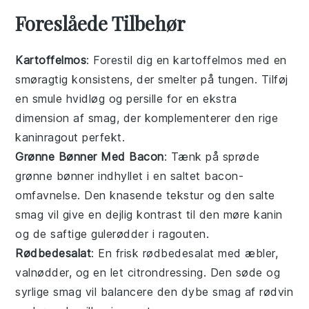
Foreslåede Tilbehør
Kartoffelmos
: Forestil dig en
kartoffelmos
med en
smøragtig konsistens, der smelter på tungen. Tilføj
en smule
hvidløg
og
persille
for en ekstra
dimension af smag, der komplementerer den rige
kaninragout
perfekt.
Grønne Bønner Med Bacon
: Tænk på sprøde
grønne bønner
indhyllet i en saltet
bacon
-
omfavnelse. Den knasende tekstur og den salte
smag vil give en dejlig kontrast til den møre
kanin
og de saftige
gulerødder
i ragouten.
Rødbedesalat
: En frisk
rødbedesalat
med
æbler
,
valnødder
, og en let
citrondressing
. Den søde og
syrlige smag vil balancere den dybe smag af
rødvin