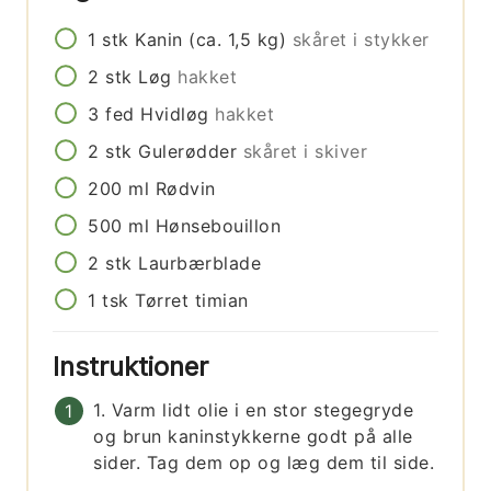
1
stk
Kanin (ca. 1,5 kg)
skåret i stykker
2
stk
Løg
hakket
3
fed
Hvidløg
hakket
2
stk
Gulerødder
skåret i skiver
200
ml
Rødvin
500
ml
Hønsebouillon
2
stk
Laurbærblade
1
tsk
Tørret timian
Instruktioner
1. Varm lidt olie i en stor stegegryde
og brun kaninstykkerne godt på alle
sider. Tag dem op og læg dem til side.