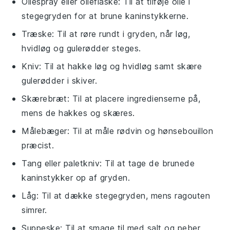
Oliespray eller olieflaske
: Til at tilføje olie i
stegegryden for at brune kaninstykkerne.
Træske
: Til at røre rundt i gryden, når løg,
hvidløg og gulerødder steges.
Kniv
: Til at hakke løg og hvidløg samt skære
gulerødder i skiver.
Skærebræt
: Til at placere ingredienserne på,
mens de hakkes og skæres.
Målebæger
: Til at måle rødvin og hønsebouillon
præcist.
Tang eller paletkniv
: Til at tage de brunede
kaninstykker op af gryden.
Låg
: Til at dække stegegryden, mens ragouten
simrer.
Suppeske
: Til at smage til med salt og peber