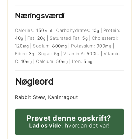
Næringsværdi
Calories:
450
|
Carbohydrates:
10
|
Protein:
kcal
g
40
|
Fat:
20
|
Saturated Fat:
5
|
Cholesterol:
g
g
g
120
|
Sodium:
800
|
Potassium:
900
|
mg
mg
mg
Fiber:
3
|
Sugar:
5
|
Vitamin A:
500
|
Vitamin
g
g
IU
C:
10
|
Calcium:
50
|
Iron:
5
mg
mg
mg
Nøgleord
Rabbit Stew, Kaninragout
Prøvet denne opskrift?
Lad os vide
, hvordan det var!