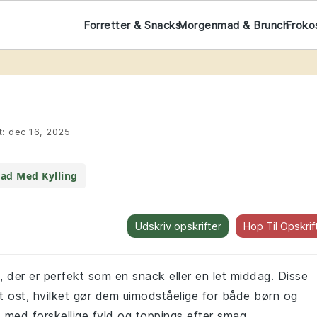
Forretter & Snacks
Morgenmad & Brunch
Froko
t:
dec 16, 2025
ad Med Kylling
Udskriv opskrifter
Hop Til Opskrif
 der er perfekt som en snack eller en let middag. Disse
tet ost, hvilket gør dem uimodståelige for både børn og
med forskellige fyld og toppings efter smag.