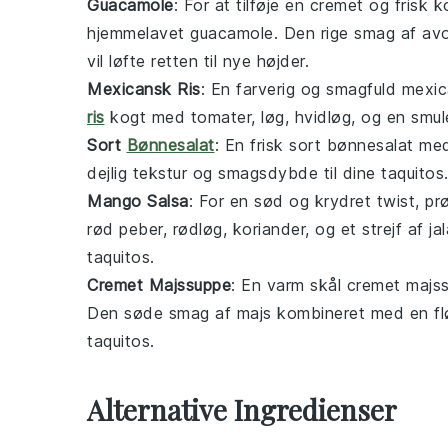
Guacamole
: For at tilføje en cremet og frisk k
hjemmelavet
guacamole
. Den rige smag af
av
vil løfte retten til nye højder.
Mexicansk Ris
: En farverig og smagfuld
mexic
ris
kogt med
tomater
,
løg
,
hvidløg
, og en smu
Sort
Bønnesalat
: En frisk
sort bønnesalat
me
dejlig tekstur og smagsdybde til dine
taquitos
Mango Salsa
: For en sød og krydret twist, p
rød peber
,
rødløg
,
koriander
, og et strejf af
ja
taquitos
.
Cremet Majssuppe
: En varm skål
cremet majs
Den søde smag af
majs
kombineret med en fløj
taquitos
.
Alternative Ingredienser