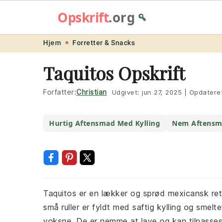
Opskrift
.org
🥄
Skip
Skip
Skip
Skip
Hjem
Forretter & Snacks
to
to
to
to
Taquitos Opskrift
primary
main
primary
footer
navigation
content
sidebar
Forfatter:
Christian
Udgivet:
jun 27, 2025
|
Opdatere
Hurtig Aftensmad Med Kylling
Nem Aftensm
Taquitos er en lækker og sprød mexicansk ret,
små ruller er fyldt med saftig kylling og smel
voksne. De er nemme at lave og kan tilpasses 