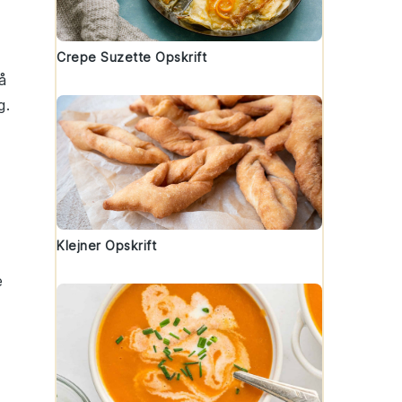
Crepe Suzette Opskrift
å
g.
n
Klejner Opskrift
e