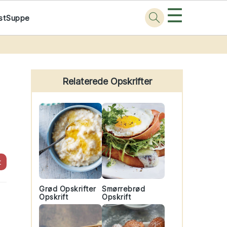
☰
st
Suppe
Primary
Sidebar
Relaterede Opskrifter
t
Grød Opskrifter
Smørrebrød
Opskrift
Opskrift