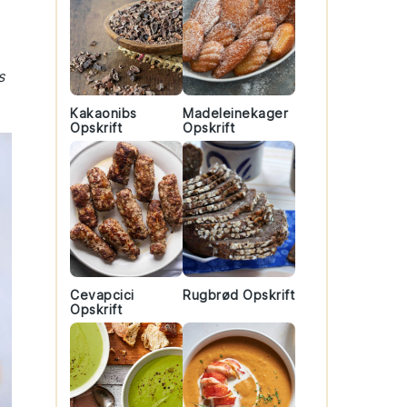
s
Kakaonibs
Madeleinekager
Opskrift
Opskrift
Cevapcici
Rugbrød Opskrift
Opskrift