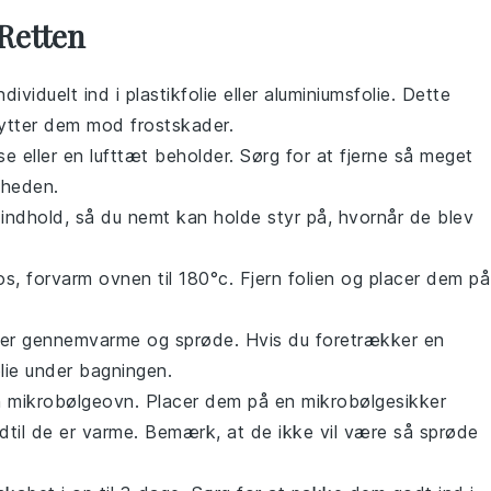
Retten
dividuelt ind i
plastikfolie
eller
aluminiumsfolie
. Dette
ytter dem mod frostskader.
se
eller en
lufttæt beholder
. Sørg for at fjerne så meget
kheden.
ndhold, så du nemt kan holde styr på, hvornår de blev
os
, forvarm ovnen til 180°c. Fjern folien og placer dem på
 de er gennemvarme og sprøde. Hvis du foretrækker en
ie under bagningen.
n
mikrobølgeovn
. Placer dem på en
mikrobølgesikker
ndtil de er varme. Bemærk, at de ikke vil være så sprøde