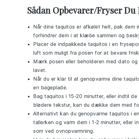
Sådan Opbevarer/Fryser Du 
Når dine
taquitos
er afkølet helt, pak dem in
forhindrer dem i at klæbe sammen og besk
Placer de indpakkede
taquitos
i en
frysepo
luft som muligt fra posen for at bevare fris
Mærk posen eller beholderen med dato og i
lavet.
Når du er klar til at genopvarme dine
taquit
en
bageplade
.
Bag
taquitos
i 15-20 minutter, eller indtil
blødere tekstur, kan du dække dem med fol
Alternativt kan du genopvarme
taquitos
i e
tallerken
og varm dem i 1-2 minutter, eller i
som ved ovnopvarmning.