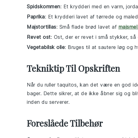
Spidskommen
: Et krydderi med en varm, jorda
Paprika
: Et krydderi lavet af tørrede og maled
Majstortillas
: Små flade brød lavet af
majsmel
Revet ost
: Ost, der er revet i små stykker, s
Vegetabilsk olie
: Bruges til at sautere løg og h
Tekniktip Til Opskriften
Når du ruller
taquitos
, kan det være en god id
bager. Dette sikrer, at de ikke åbner sig og b
inden du serverer.
Foreslåede Tilbehør