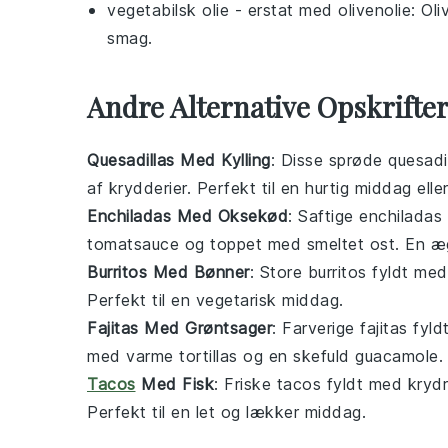
vegetabilsk olie
- erstat med
olivenolie
: Oli
smag.
Andre Alternative Opskrifte
Quesadillas Med Kylling
: Disse sprøde
quesadi
af krydderier. Perfekt til en hurtig
middag
elle
Enchiladas Med Oksekød
: Saftige
enchiladas
tomatsauce
og toppet med smeltet
ost
. En 
Burritos Med Bønner
: Store
burritos
fyldt med
Perfekt til en
vegetarisk
middag.
Fajitas Med Grøntsager
: Farverige
fajitas
fyld
med varme
tortillas
og en skefuld
guacamole
.
Tacos
Med Fisk
: Friske
tacos
fyldt med kryd
Perfekt til en let og lækker
middag
.