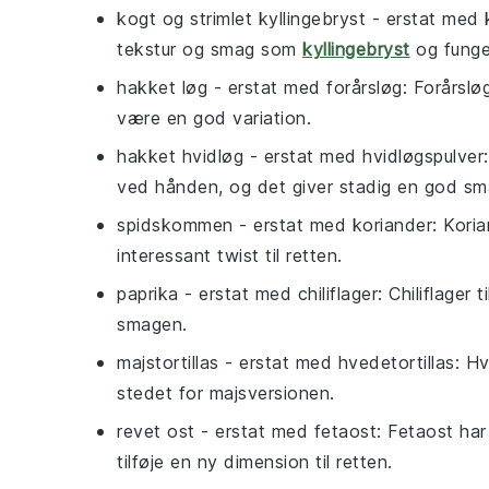
kogt og strimlet kyllingebryst
- erstat med
tekstur og smag som
kyllingebryst
og funger
hakket løg
- erstat med
forårsløg
: Forårslø
være en god variation.
hakket hvidløg
- erstat med
hvidløgspulver
ved hånden, og det giver stadig en god sm
spidskommen
- erstat med
koriander
: Kori
interessant twist til retten.
paprika
- erstat med
chiliflager
: Chiliflager
smagen.
majstortillas
- erstat med
hvedetortillas
: Hv
stedet for majsversionen.
revet ost
- erstat med
fetaost
: Fetaost ha
tilføje en ny dimension til retten.