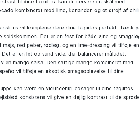
ontrast til dine
taquitos
, kan du servere en skål med
ocado
kombineret med
lime
,
koriander
, og et strejf af
chili
ansk ris
vil komplementere dine
taquitos
perfekt. Tænk p
le
spidskommen
. Det er en fest for både øjne og smagslø
d
majs
,
rød peber
,
rødløg
, og en
lime
-dressing vil tilføje e
. Det er en let og sund side, der balancerer måltidet.
røv en
mango salsa
. Den saftige
mango
kombineret med
lapeño
vil tilføje en eksotisk smagsoplevelse til dine
suppe
kan være en vidunderlig ledsager til dine
taquitos
.
lsblød konsistens vil give en dejlig kontrast til de sprød