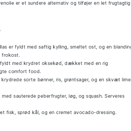
venolie er et sundere alternativ og tilføjer en let frugtagtig
r
llas
er fyldt med saftig
kylling
, smeltet
ost
, og en blandin
r
frokost
.
fyldt med krydret
oksekød
, dækket med en rig
ægte
comfort food
.
 krydrede
sorte bønner
,
ris
,
grøntsager
, og en skvæt
lime
t med sauterede
peberfrugter
,
løg
, og
squash
. Serveres
ret
fisk
, sprød
kål
, og en cremet
avocado
-dressing.