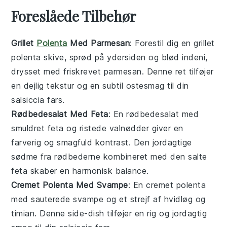
Foreslåede Tilbehør
Grillet
Polenta
Med Parmesan
: Forestil dig en
grillet
polenta
skive, sprød på ydersiden og blød indeni,
drysset med friskrevet
parmesan
. Denne ret tilføjer
en dejlig
tekstur
og en subtil
ostesmag
til din
salsiccia fars
.
Rødbedesalat Med Feta
: En
rødbedesalat
med
smuldret
feta
og ristede
valnødder
giver en
farverig og smagfuld kontrast. Den jordagtige
sødme fra
rødbederne
kombineret med den salte
feta
skaber en harmonisk balance.
Cremet Polenta Med Svampe
: En
cremet polenta
med sauterede
svampe
og et strejf af
hvidløg
og
timian
. Denne side-dish tilføjer en rig og
jordagtig