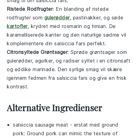
smag
til din
salsiccia fars
.
Ristede Rodfrugter
: En blanding af
ristede
rodfrugter
som
gulerødder
,
pastinakker
, og
søde
kartofler
, krydret med
rosmarin
og
timian
. De
karamelliserede kanter og den naturlige sødme vil
komplementere din
salsiccia fars
perfekt.
Citronsyltede Grøntsager
: Sprøde
grøntsager
som
gulerødder
,
agurker
, og
radiser
syltet i en
citronsaft
og
eddike
marinade. Den syrlige smag vil skære
igennem fedmen fra
salsiccia fars
og give en frisk
kontrast.
Alternative Ingredienser
salsiccia sausage meat
- erstat med
ground
pork
: Ground pork can mimic the texture of