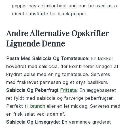
pepper has a similar heat and can be used as a
direct substitute for black pepper.
Andre Alternative Opskrifter
Lignende Denne
Pasta Med Salsiccia Og Tomatsauce
: En lækker
hovedret
med
salsiccia
, der kombinerer smagen af
krydret
pølse
med en rig
tomatsauce
. Serveres
med friskrevet
parmesan
og et drys
basilikum
.
Salsiccia Og Peberfrugt
Frittata
: En
ægge
baseret
ret
fyldt med
salsiccia
og farverige
peberfrugter
.
Perfekt til
brunch
eller en let
middag
. Serveres med
en frisk
salat
ved siden af.
Salsiccia Og Linsegryde
: En varmende
gryderet