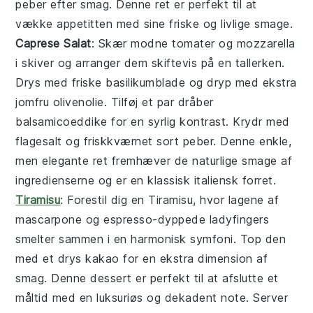
peber
efter smag. Denne ret er perfekt til at
vække appetitten med sine friske og livlige smage.
Caprese Salat
: Skær
modne tomater
og
mozzarella
i skiver og arranger dem skiftevis på en tallerken.
Drys med friske
basilikumblade
og dryp med
ekstra
jomfru olivenolie
. Tilføj et par dråber
balsamicoeddike
for en syrlig kontrast. Krydr med
flagesalt
og friskkværnet
sort peber
. Denne enkle,
men elegante ret fremhæver de naturlige smage af
ingredienserne og er en klassisk italiensk forret.
Tiramisu
: Forestil dig en
Tiramisu
, hvor lagene af
mascarpone
og
espresso
-dyppede
ladyfingers
smelter sammen i en harmonisk symfoni. Top den
med et drys
kakao
for en ekstra dimension af
smag. Denne dessert er perfekt til at afslutte et
måltid med en luksuriøs og dekadent note. Server