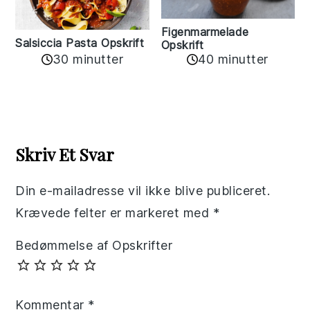
Figenmarmelade
Salsiccia Pasta Opskrift
Opskrift
30 minutter
40 minutter
Reader
Interactions
Skriv Et Svar
Din e-mailadresse vil ikke blive publiceret.
Krævede felter er markeret med
*
Bedømmelse af Opskrifter
Kommentar
*