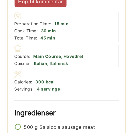
Hop til kommentar
minutter
Preparation Time:
15
min
minutter
Cook Time:
30
min
minutter
Total Time:
45
min
Course:
Main Course, Hovedret
Cuisine:
Italian, Italiensk
Calories:
300
kcal
Servings:
4
servings
Ingredienser
500
g
Salsiccia sausage meat