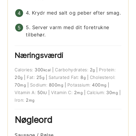
4. Krydr med salt og peber efter smag.
5. Server varm med dit foretrukne
tilbehør.
Næringsværdi
Calories:
300
|
Carbohydrates:
2
|
Protein:
kcal
g
20
|
Fat:
25
|
Saturated Fat:
8
|
Cholesterol:
g
g
g
70
|
Sodium:
800
|
Potassium:
400
|
mg
mg
mg
Vitamin A:
50
|
Vitamin C:
2
|
Calcium:
30
|
IU
mg
mg
Iron:
2
mg
Nøgleord
Sausage / Pølse