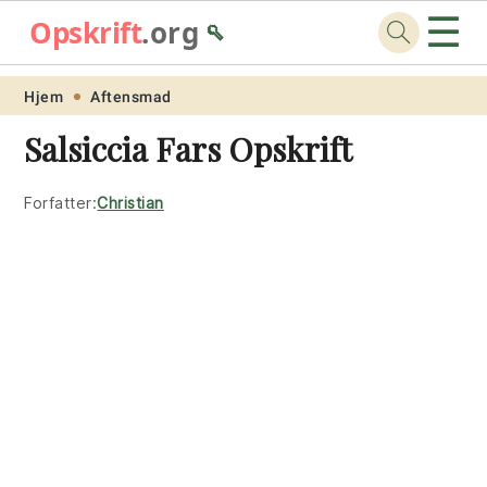
☰
Opskrift
.org
🥄
Skip
Skip
Skip
Skip
Hjem
Aftensmad
to
to
to
to
Salsiccia Fars Opskrift
primary
main
primary
footer
navigation
content
sidebar
Forfatter:
Christian