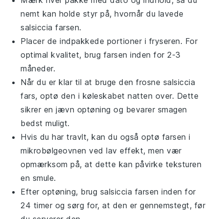
Mærk hver pakke med dato og indhold, så du
nemt kan holde styr på, hvornår du lavede
salsiccia farsen
.
Placer de indpakkede portioner i fryseren. For
optimal kvalitet, brug farsen inden for 2-3
måneder.
Når du er klar til at bruge den frosne
salsiccia
fars
, optø den i køleskabet natten over. Dette
sikrer en jævn optøning og bevarer smagen
bedst muligt.
Hvis du har travlt, kan du også optø farsen i
mikrobølgeovnen ved lav effekt, men vær
opmærksom på, at dette kan påvirke teksturen
en smule.
Efter optøning, brug
salsiccia farsen
inden for
24 timer og sørg for, at den er gennemstegt, før