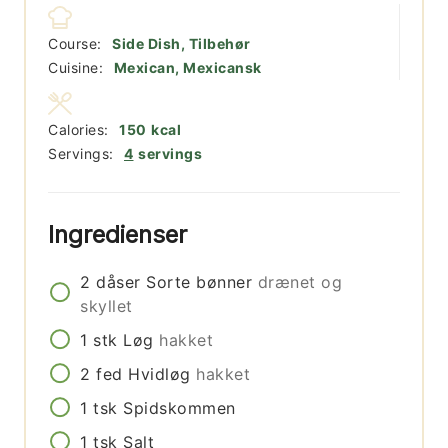
Course:
Side Dish, Tilbehør
Cuisine:
Mexican, Mexicansk
Calories:
150
kcal
Servings:
4
servings
Ingredienser
2
dåser
Sorte bønner
drænet og
skyllet
1
stk
Løg
hakket
2
fed
Hvidløg
hakket
1
tsk
Spidskommen
1
tsk
Salt