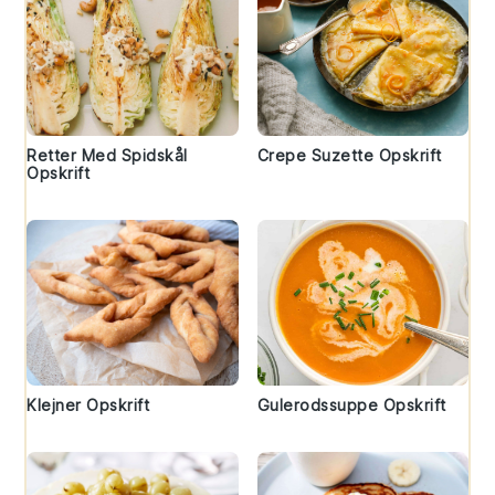
Retter Med Spidskål
Crepe Suzette Opskrift
Opskrift
Klejner Opskrift
Gulerodssuppe Opskrift