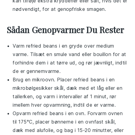
kan tilføje ekstra
krydderier
eller
salt
, hvis det er
nødvendigt, for at genopfriske smagen.
Sådan Genopvarmer Du Rester
Varm
refried beans
i en gryde over medium
varme. Tilsæt en smule
vand
eller
bouillon
for at
forhindre dem i at tørre ud, og rør jævnligt, indtil
de er gennemvarme.
Brug en
mikroovn
. Placer
refried beans
i en
mikrobølgesikker skål, dæk med et låg eller en
tallerken, og varm i intervaller af 1 minut, rør
imellem hver opvarmning, indtil de er varme.
Opvarm
refried beans
i en
ovn
. Forvarm ovnen
til 175°C, placer bønnerne i en ovnfast skål,
dæk med
alufolie
, og bag i 15-20 minutter, eller