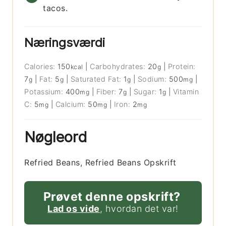
tacos.
Næringsværdi
Calories:
150
|
Carbohydrates:
20
|
Protein:
kcal
g
7
|
Fat:
5
|
Saturated Fat:
1
|
Sodium:
500
|
g
g
g
mg
Potassium:
400
|
Fiber:
7
|
Sugar:
1
|
Vitamin
mg
g
g
C:
5
|
Calcium:
50
|
Iron:
2
mg
mg
mg
Nøgleord
Refried Beans, Refried Beans Opskrift
Prøvet denne opskrift?
Lad os vide
, hvordan det var!