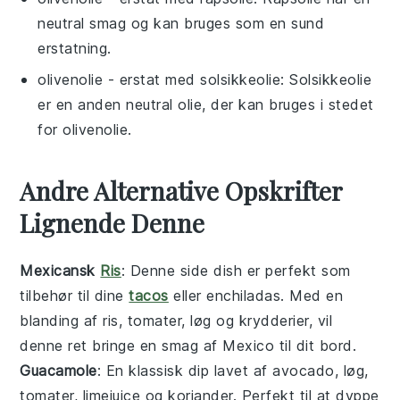
neutral smag og kan bruges som en sund
erstatning.
olivenolie
- erstat med
solsikkeolie
: Solsikkeolie
er en anden neutral olie, der kan bruges i stedet
for olivenolie.
Andre Alternative Opskrifter
Lignende Denne
Mexicansk
Ris
: Denne
side dish
er perfekt som
tilbehør til dine
tacos
eller
enchiladas
. Med en
blanding af
ris
,
tomater
,
løg
og
krydderier
, vil
denne ret bringe en smag af Mexico til dit bord.
Guacamole
: En klassisk
dip
lavet af
avocado
,
løg
,
tomater
,
limejuice
og
koriander
. Perfekt til at dyppe