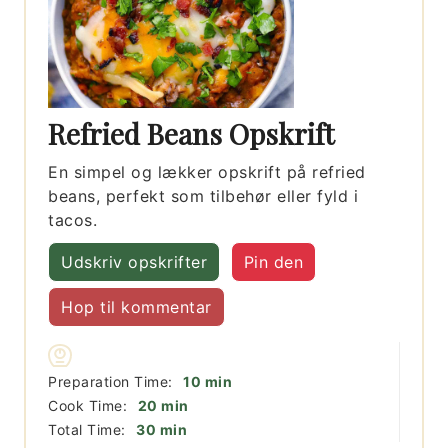
Refried Beans Opskrift
En simpel og lækker opskrift på refried
beans, perfekt som tilbehør eller fyld i
tacos.
Udskriv opskrifter
Pin den
Hop til kommentar
minutter
Preparation Time:
10
min
minutter
Cook Time:
20
min
minutter
Total Time:
30
min