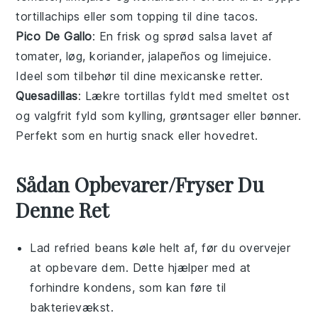
tortillachips
eller som topping til dine
tacos
.
Pico De Gallo
: En frisk og sprød
salsa
lavet af
tomater
,
løg
,
koriander
,
jalapeños
og
limejuice
.
Ideel som tilbehør til dine
mexicanske retter
.
Quesadillas
: Lækre
tortillas
fyldt med
smeltet ost
og valgfrit
fyld
som
kylling
,
grøntsager
eller
bønner
.
Perfekt som en hurtig
snack
eller
hovedret
.
Sådan Opbevarer/Fryser Du
Denne Ret
Lad
refried beans
køle helt af, før du overvejer
at opbevare dem. Dette hjælper med at
forhindre kondens, som kan føre til
bakterievækst.