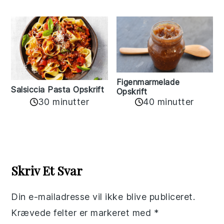
Figenmarmelade
Salsiccia Pasta Opskrift
Opskrift
30 minutter
40 minutter
Reader
Interactions
Skriv Et Svar
Din e-mailadresse vil ikke blive publiceret.
Krævede felter er markeret med
*