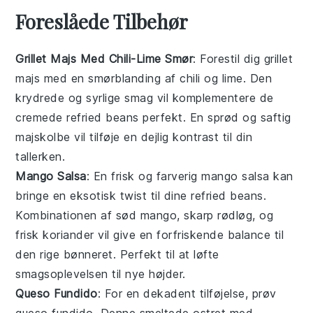
Foreslåede Tilbehør
Grillet Majs Med Chili-Lime Smør
: Forestil dig
grillet
majs
med en smørblanding af
chili
og
lime
. Den
krydrede og syrlige smag vil komplementere de
cremede
refried beans
perfekt. En sprød og saftig
majs
kolbe vil tilføje en dejlig kontrast til din
tallerken.
Mango Salsa
: En frisk og farverig
mango salsa
kan
bringe en eksotisk twist til dine
refried beans
.
Kombinationen af sød
mango
, skarp
rødløg
, og
frisk
koriander
vil give en forfriskende balance til
den rige bønneret. Perfekt til at løfte
smagsoplevelsen til nye højder.
Queso Fundido
: For en dekadent tilføjelse, prøv
queso fundido
. Denne smeltede
ost
ret med