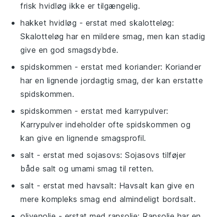
frisk hvidløg ikke er tilgængelig.
hakket hvidløg
- erstat med
skalotteløg
:
Skalotteløg har en mildere smag, men kan stadig
give en god smagsdybde.
spidskommen
- erstat med
koriander
: Koriander
har en lignende jordagtig smag, der kan erstatte
spidskommen.
spidskommen
- erstat med
karrypulver
:
Karrypulver indeholder ofte spidskommen og
kan give en lignende smagsprofil.
salt
- erstat med
sojasovs
: Sojasovs tilføjer
både salt og umami smag til retten.
salt
- erstat med
havsalt
: Havsalt kan give en
mere kompleks smag end almindeligt bordsalt.
olivenolie
- erstat med
rapsolie
: Rapsolie har en