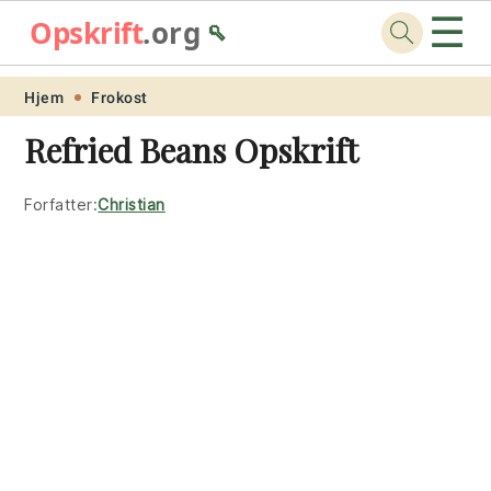
☰
Opskrift
.org
🥄
Skip
Skip
Skip
Skip
Hjem
Frokost
to
to
to
to
Refried Beans Opskrift
primary
main
primary
footer
navigation
content
sidebar
Forfatter:
Christian