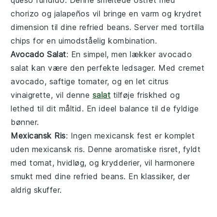
chorizo
og
jalapeños
vil bringe en varm og krydret
dimension til dine
refried beans
. Server med
tortilla
chips
for en uimodståelig kombination.
Avocado Salat
: En simpel, men lækker
avocado
salat
kan være den perfekte ledsager. Med cremet
avocado
, saftige
tomater
, og en let
citrus
vinaigrette
, vil denne
salat
tilføje friskhed og
lethed til dit måltid. En ideel balance til de fyldige
bønner.
Mexicansk Ris
: Ingen mexicansk fest er komplet
uden
mexicansk ris
. Denne aromatiske risret, fyldt
med
tomat
,
hvidløg
, og
krydderier
, vil harmonere
smukt med dine
refried beans
. En klassiker, der
aldrig skuffer.