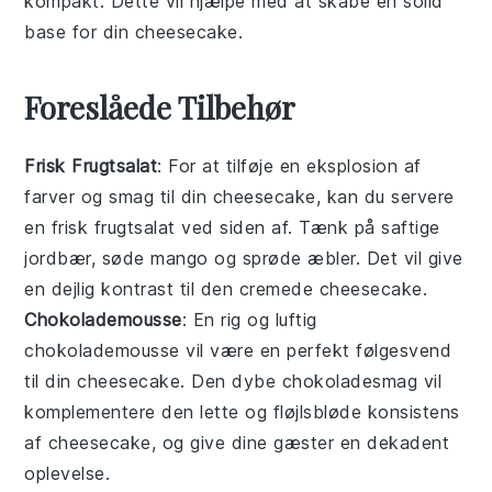
kompakt. Dette vil hjælpe med at skabe en solid
base for din
cheesecake
.
Foreslåede Tilbehør
Frisk Frugtsalat
: For at tilføje en
eksplosion af
farver
og
smag
til din cheesecake, kan du servere
en frisk frugtsalat ved siden af. Tænk på saftige
jordbær
, søde
mango
og sprøde
æbler
. Det vil give
en dejlig kontrast til den cremede cheesecake.
Chokolademousse
: En
rig og luftig
chokolademousse
vil være en perfekt følgesvend
til din cheesecake. Den dybe
chokoladesmag
vil
komplementere den lette og
fløjlsbløde konsistens
af cheesecake, og give dine gæster en
dekadent
oplevelse
.