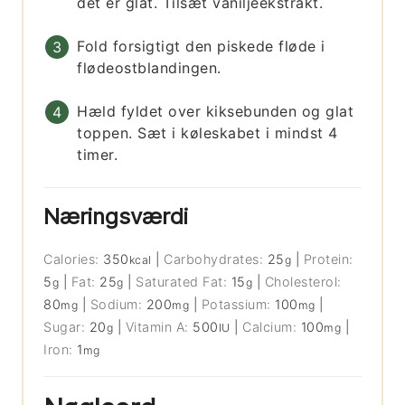
det er glat. Tilsæt vaniljeekstrakt.
Fold forsigtigt den piskede fløde i
flødeostblandingen.
Hæld fyldet over kiksebunden og glat
toppen. Sæt i køleskabet i mindst 4
timer.
Næringsværdi
Calories:
350
|
Carbohydrates:
25
|
Protein:
kcal
g
5
|
Fat:
25
|
Saturated Fat:
15
|
Cholesterol:
g
g
g
80
|
Sodium:
200
|
Potassium:
100
|
mg
mg
mg
Sugar:
20
|
Vitamin A:
500
|
Calcium:
100
|
g
IU
mg
Iron:
1
mg