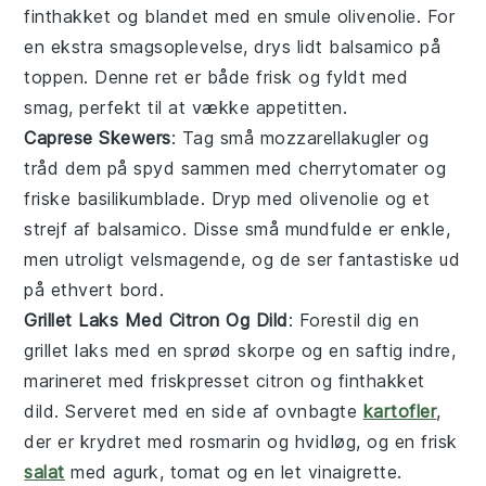
finthakket og blandet med en smule
olivenolie
. For
en ekstra smagsoplevelse, drys lidt
balsamico
på
toppen. Denne ret er både frisk og fyldt med
smag, perfekt til at vække appetitten.
Caprese Skewers
: Tag små
mozzarellakugler
og
tråd dem på spyd sammen med
cherrytomater
og
friske basilikumblade
. Dryp med
olivenolie
og et
strejf af
balsamico
. Disse små mundfulde er enkle,
men utroligt velsmagende, og de ser fantastiske ud
på ethvert bord.
Grillet Laks Med Citron Og Dild
: Forestil dig en
grillet laks
med en sprød skorpe og en saftig indre,
marineret med friskpresset citron og finthakket
dild. Serveret med en side af ovnbagte
kartofler
,
der er krydret med rosmarin og hvidløg, og en frisk
salat
med agurk, tomat og en let vinaigrette.