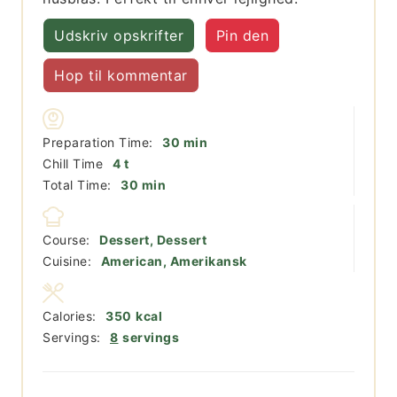
Udskriv opskrifter
Pin den
Hop til kommentar
minutter
Preparation Time:
30
min
timer
Chill Time
4
t
minutter
Total Time:
30
min
Course:
Dessert, Dessert
Cuisine:
American, Amerikansk
Calories:
350
kcal
Servings:
8
servings