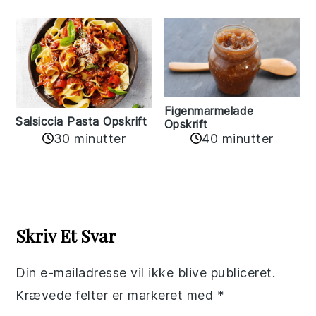
Figenmarmelade
Salsiccia Pasta Opskrift
Opskrift
30 minutter
40 minutter
Reader
Interactions
Skriv Et Svar
Din e-mailadresse vil ikke blive publiceret.
Krævede felter er markeret med
*