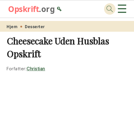
☰
Opskrift
.org
🥄
Skip
Skip
Skip
Skip
Hjem
Desserter
to
to
to
to
Cheesecake Uden Husblas
primary
main
primary
footer
Opskrift
navigation
content
sidebar
Forfatter:
Christian