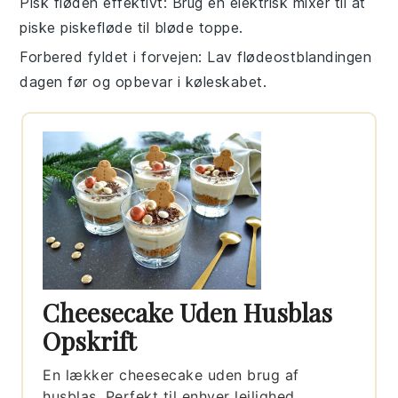
Pisk fløden effektivt
: Brug en elektrisk mixer til at
piske
piskefløde
til bløde toppe.
Forbered fyldet i forvejen
: Lav
flødeostblandingen
dagen før og opbevar i køleskabet.
Cheesecake Uden Husblas
Opskrift
En lækker cheesecake uden brug af
husblas. Perfekt til enhver lejlighed.