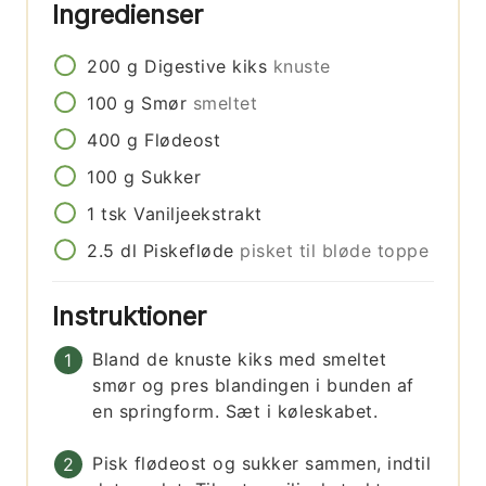
Ingredienser
200
g
Digestive kiks
knuste
100
g
Smør
smeltet
400
g
Flødeost
100
g
Sukker
1
tsk
Vaniljeekstrakt
2.5
dl
Piskefløde
pisket til bløde toppe
Instruktioner
Bland de knuste kiks med smeltet
smør og pres blandingen i bunden af
en springform. Sæt i køleskabet.
Pisk flødeost og sukker sammen, indtil