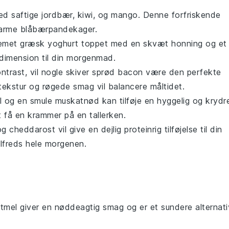
d saftige
jordbær
,
kiwi
, og
mango
. Denne forfriskende
 varme
blåbærpandekager
.
remet
græsk yoghurt
toppet med en skvæt
honning
og et
d dimension til din morgenmad.
ontrast, vil nogle skiver sprød
bacon
være den perfekte
tekstur og røgede smag vil balancere måltidet.
 og en smule
muskatnød
kan tilføje en hyggelig og krydr
t få en krammer på en tallerken.
og
cheddarost
vil give en dejlig proteinrig tilføjelse til din
ilfreds hele morgenen.
ltmel giver en nøddeagtig smag og er et sundere alternati