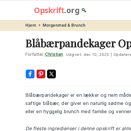
Opskrift
.org
🥄
Skip
Skip
Skip
Skip
Hjem
Morgenmad & Brunch
to
to
to
to
Blåbærpandekager Ops
primary
main
primary
footer
navigation
content
sidebar
Forfatter:
Christian
Udgivet:
dec 10, 2025
|
Opdater
Blåbærpandekager er en lækker og nem måde 
saftige blåbær, der giver en naturlig sødme o
eller en hyggelig brunch med familie og venner
De fleste ingredienser i denne opskrift er alm