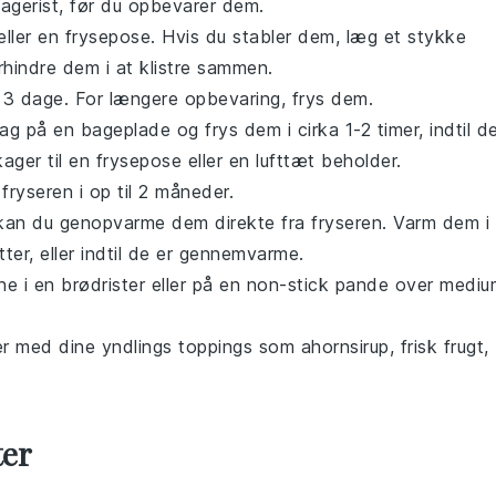
agerist, før du opbevarer dem.
eller en frysepose. Hvis du stabler dem, læg et stykke
hindre dem i at klistre sammen.
 3 dage. For længere opbevaring, frys dem.
ag på en bageplade og frys dem i cirka 1-2 timer, indtil d
ger til en frysepose eller en lufttæt beholder.
ryseren i op til 2 måneder.
, kan du genopvarme dem direkte fra fryseren. Varm dem i
ter, eller indtil de er gennemvarme.
e i en brødrister eller på en non-stick pande over mediu
r
med dine yndlings toppings som
ahornsirup
,
frisk frugt
,
ter