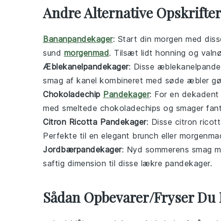
Andre Alternative Opskrift
Bananpandekager
: Start din morgen med dis
sund
morgenmad
. Tilsæt lidt
honning
og
valn
Æblekanelpandekager
: Disse
æblekanelpande
smag af
kanel
kombineret med søde æbler gør 
Chokoladechip
Pandekager
: For en dekaden
med smeltede
chokoladechips
og smager fant
Citron Ricotta Pandekager
: Disse
citron rico
Perfekte til en elegant
brunch
eller
morgenma
Jordbærpandekager
: Nyd sommerens smag 
saftig dimension til disse lækre
pandekager
.
Sådan Opbevarer/Fryser Du