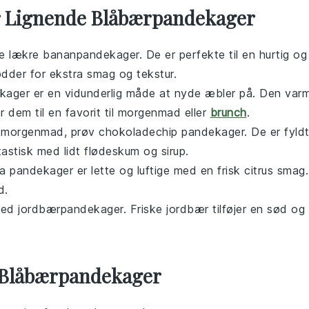
er Lignende Blåbærpandekager
se lækre
bananpandekager
. De er perfekte til en hurtig og
ødder
for ekstra smag og tekstur.
kager
er en vidunderlig måde at nyde
æbler
på. Den var
dem til en favorit til
morgenmad
eller
brunch
.
t
morgenmad
, prøv
chokoladechip pandekager
. De er fyld
astisk med lidt
flødeskum
og
sirup
.
tta pandekager
er lette og luftige med en frisk
citrus
smag.
d
.
med
jordbærpandekager
. Friske
jordbær
tilføjer en sød og
 Blåbærpandekager