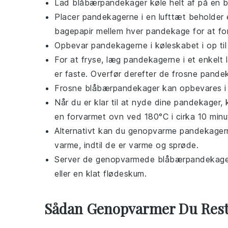
Lad
blåbærpandekager
køle helt af på en b
Placer pandekagerne i en lufttæt beholder 
bagepapir mellem hver pandekage for at for
Opbevar pandekagerne i køleskabet i op til
For at fryse, læg pandekagerne i et enkelt l
er faste. Overfør derefter de frosne pandeka
Frosne
blåbærpandekager
kan opbevares i f
Når du er klar til at nyde dine pandekager
en forvarmet ovn ved 180°C i cirka 10 minut
Alternativt kan du genopvarme pandekagern
varme, indtil de er varme og sprøde.
Server de genopvarmede
blåbærpandekage
eller en klat
flødeskum
.
Sådan Genopvarmer Du Res