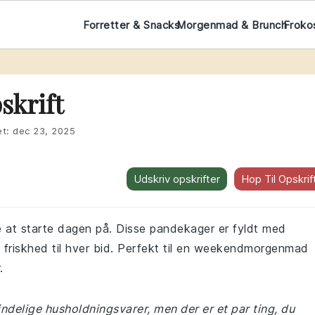
Forretter & Snacks
Morgenmad & Brunch
Froko
krift
et:
dec 23, 2025
Udskriv opskrifter
Hop Til Opskrif
at starte dagen på. Disse pandekager er fyldt med
g friskhed til hver bid. Perfekt til en weekendmorgenmad
.
indelige husholdningsvarer, men der er et par ting, du