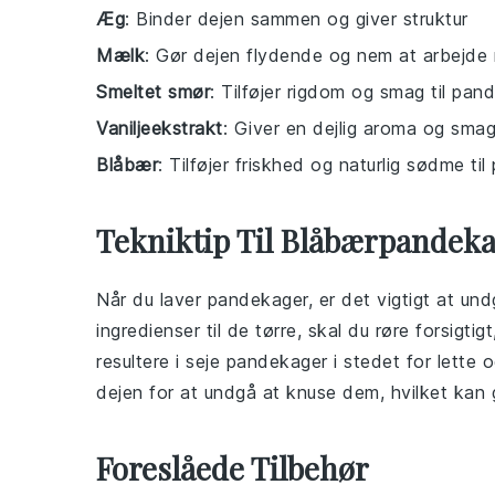
Æg
: Binder dejen sammen og giver struktur
Mælk
: Gør dejen flydende og nem at arbejde
Smeltet smør
: Tilføjer rigdom og smag til pa
Vaniljeekstrakt
: Giver en dejlig aroma og sma
Blåbær
: Tilføjer friskhed og naturlig sødme t
Tekniktip Til Blåbærpandek
Når du laver
pandekager
, er det vigtigt at un
ingredienser til de tørre, skal du røre forsigti
resultere i seje
pandekager
i stedet for lette o
dejen for at undgå at knuse dem, hvilket kan
Foreslåede Tilbehør