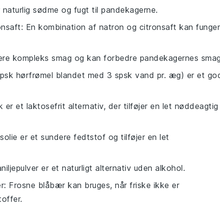
er naturlig sødme og fugt til pandekagerne.
onsaft
: En kombination af natron og citronsaft kan funge
mere kompleks smag og kan forbedre pandekagernes smag
spsk hørfrømel blandet med 3 spsk vand pr. æg) er et go
er et laktosefrit alternativ, der tilføjer en let nøddeagtig
solie er et sundere fedtstof og tilføjer en let
aniljepulver er et naturligt alternativ uden alkohol.
r
: Frosne blåbær kan bruges, når friske ikke er
offer.