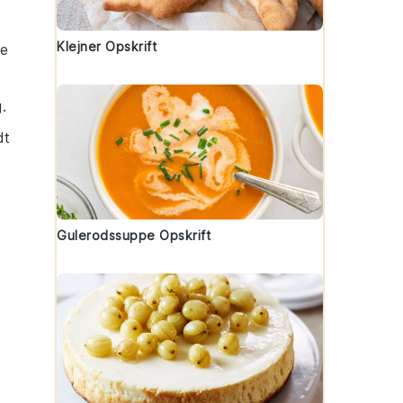
Klejner Opskrift
re
.
dt
Gulerodssuppe Opskrift