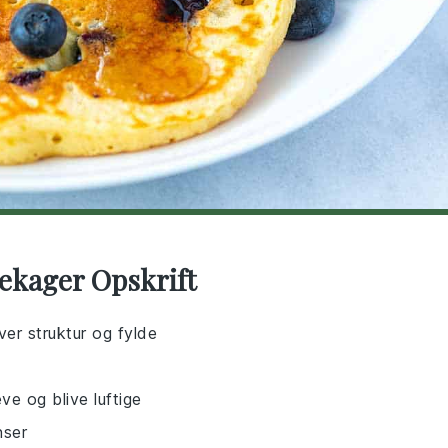
ekager Opskrift
er struktur og fylde
e og blive luftige
nser