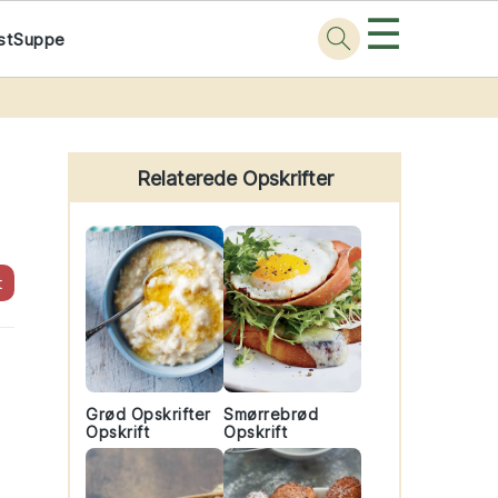
☰
st
Suppe
Primary
Sidebar
Relaterede Opskrifter
t
Grød Opskrifter
Smørrebrød
Opskrift
Opskrift