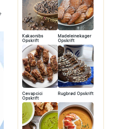
e
Kakaonibs
Madeleinekager
Opskrift
Opskrift
Cevapcici
Rugbrød Opskrift
Opskrift