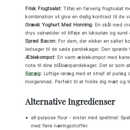
Frisk Frugtsalat
: Tilføj en farverig
frugtsalat
me
kombination vil give en dejlig kontrast til de
Græsk Yoghurt Med Honning
: En skål med c
drys
valnødder
vil tilføje en luksuriøs og sun
Sprød Bacon
: For dem, der elsker en saltet k
ledsager til de søde
pandekager
. Den sprøde 
Æblekompot
: En varm
æblekompot
med kanel
note til dine
blåbærpandekager
. Det er som a
Røræg
: Luftige
røræg
med et strejf af
purløg
morgenmad. Perfekt til at holde dig mæt og t
Alternative Ingredienser
all-purpose flour
- erstat med
speltmel
: Spe
med flere næringsstoffer.