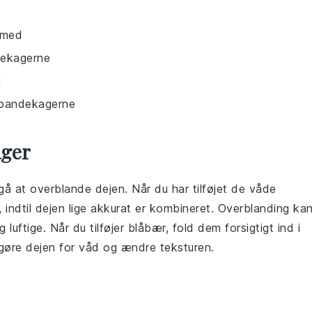
 med
ndekagerne
g
il pandekagerne
ager
dgå at overblande dejen. Når du har tilføjet de våde
gt, indtil dejen lige akkurat er kombineret. Overblanding ka
g luftige. Når du tilføjer
blåbær
, fold dem forsigtigt ind i
 gøre dejen for våd og ændre teksturen.