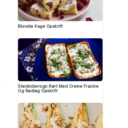
Blondie Kage Opskrift
n
Stenbiderrogn Rørt Med Creme Fraiche
Og Rødløg Opskrift