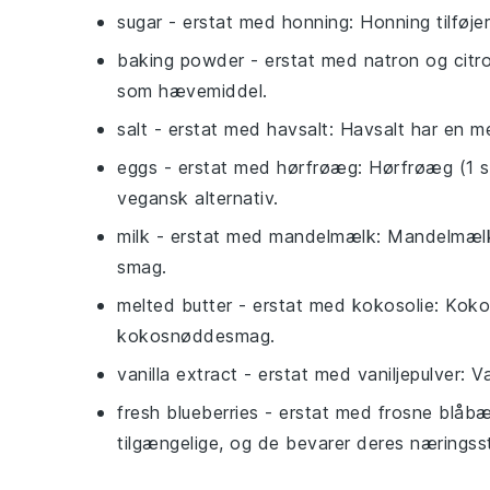
sugar
- erstat med
honning
: Honning tilføj
baking powder
- erstat med
natron og citr
som hævemiddel.
salt
- erstat med
havsalt
: Havsalt har en 
eggs
- erstat med
hørfrøæg
: Hørfrøæg (1 
vegansk alternativ.
milk
- erstat med
mandelmælk
: Mandelmælk 
smag.
melted butter
- erstat med
kokosolie
: Koko
kokosnøddesmag.
vanilla extract
- erstat med
vaniljepulver
: V
fresh blueberries
- erstat med
frosne blåbæ
tilgængelige, og de bevarer deres næringsst