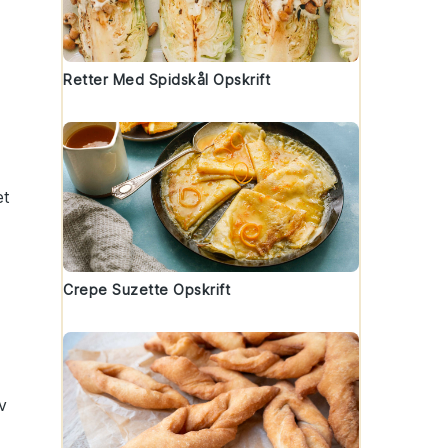
Retter Med Spidskål Opskrift
et
Crepe Suzette Opskrift
v