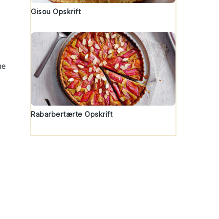
Gisou Opskrift
me
t
Rabarbertærte Opskrift