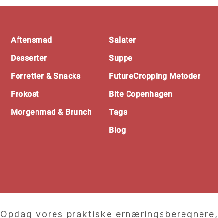
Footer
Aftensmad
Salater
Desserter
Suppe
Forretter & Snacks
FutureCropping Metoder
Frokost
Bite Copenhagen
Morgenmad & Brunch
Tags
Blog
Opdag vores praktiske ernæringsberegnere,