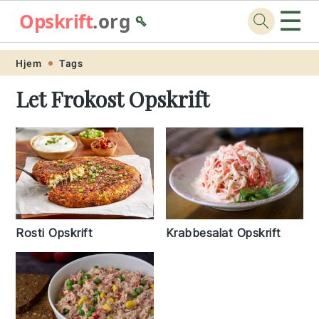
☰
Opskrift
.org
🥄
Skip
Skip
Skip
Skip
Hjem
Tags
to
to
to
to
Let Frokost Opskrift
primary
main
primary
footer
navigation
content
sidebar
Rosti Opskrift
Krabbesalat Opskrift